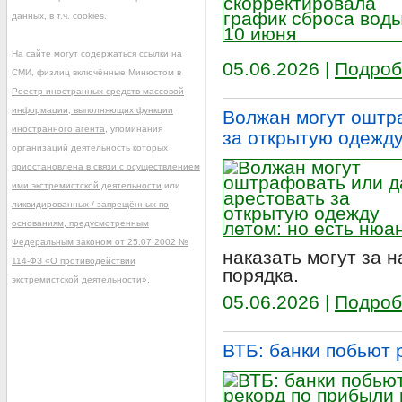
данных, в т.ч. cookies.
На сайте могут содержаться ссылки на
05.06.2026 |
Подроб
СМИ, физлиц включённые Минюстом в
Реестр иностранных средств массовой
информации, выполняющих функции
Волжан могут оштр
иностранного агента
, упоминания
за открытую одежду
организаций деятельность которых
приостановлена в связи с осуществлением
ими экстремистской деятельности
или
ликвидированных / запрещённых по
основаниям, предусмотренным
Федеральным законом от 25.07.2002 №
наказать могут за 
114-ФЗ «О противодействии
порядка.
экстремистской деятельности»
.
05.06.2026 |
Подроб
ВТБ: банки побьют 