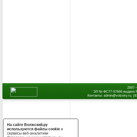
2007 
ЭЛ № ФС77-57666 выдано Р
Контакты: admin
@
volzsky.ru, (
На сайте Волжский.ру
используются файлы cookie
и
сервисы веб-аналитики