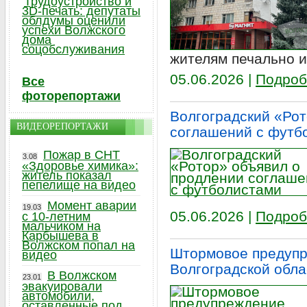
Трудоустройство и
3D-печать: депутаты
облдумы оценили
успехи Волжского
дома
соцобслуживания
жителям печально и
05.06.2026 |
Подроб
Все
фоторепортажи
Волгоградский «Рот
ВИДЕОРЕПОРТАЖИ
соглашений с футб
Пожар в СНТ
3.08
«Здоровье химика»:
житель показал
пепелище на видео
Момент аварии
19.03
05.06.2026 |
Подроб
с 10-летним
мальчиком на
Карбышева в
Волжском попал на
Штормовое предупр
видео
Волгоградской обла
В Волжском
23.01
эвакуировали
автомобили,
оставленные под