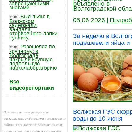
запрещающими
знаками
Был пьян: в
19.01
05.06.2026 |
Подроб
Волжском
задержали
вандала,
оторвавшего лапки
За неделю в Волгог
суслику
подешевели яйца и
Разошелся по
19.01
крупному: в
Волгограде
накрыли крупную
подпольную
нарколабораторию
Все
видеорепортажи
Волжская ГЭС скор
Пользуясь данным ресурсом вы
воды до 10 июня
соглашаетесь с
«Условиями использования
сайта»
, в т.ч. даёте разрешение на сбор,
анализ и хранение своих персональных