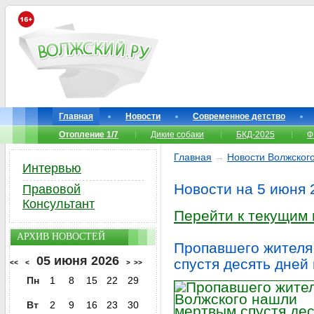
Главная
Новости
Современное детство
Отопление 1/7
Дикие собаки
БКД-2025
Ф
Главная
→
Новости Волжског
Интервью
Новости на 5 июня 
Правовой
Консультант
Перейти к текущим
АРХИВ НОВОСТЕЙ
Пропавшего жителя
05 июня 2026
спустя десять дней
<<
<
>
>>
Пн
1
8
15
22
29
Вт
2
9
16
23
30