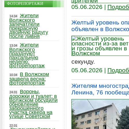
ФОТОРЕПОРТАЖИ
05.06.2026 |
Подроб
Жители
14.04
Волжского
Желтый уровень опа
запечатлели
прекрасную
объявлен в Волжск
двойную радугу
после ливня
Жители
13.04
Волжского
празднуют
пахсальную
секунду.
неделю:
фоторепортаж
05.06.2026 |
Подроб
В Волжском
10.04
зацвела весна:
фоторепортаж
Жителям многостра
Вороны,
Ленина, 76 пообещ
24.01
дорожки и туалет: в
Волжском обсудили
обновление
заброшенного
участка сквера на
улице Советской
22.01