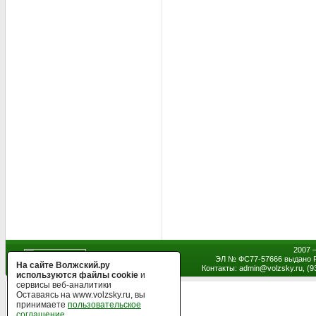
2007 
ЭЛ № ФС77-57666 выдано Р
На сайте Волжский.ру
Контакты: admin
@
volzsky.ru, (
используются файлы cookie
и
сервисы веб-аналитики
Оставаясь на www.volzsky.ru, вы
принимаете
пользовательское
соглашение