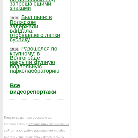
запрещающими
знаками
Был пьян: в
19.01
Волжском
задержали
вандала,
оторвавшего лапки
суслику
Разошелся по
19.01
крупному: в
Волгограде
накрыли крупную
подпольную
нарколабораторию
Все
видеорепортажи
Пользуясь данным ресурсом вы
соглашаетесь с
«Условиями использования
сайта»
, в т.ч. даёте разрешение на сбор,
анализ и хранение своих персональных