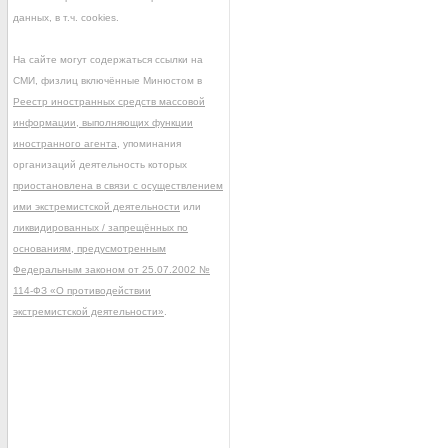
данных, в т.ч. cookies.
На сайте могут содержаться ссылки на
СМИ, физлиц включённые Минюстом в
Реестр иностранных средств массовой
информации, выполняющих функции
иностранного агента
, упоминания
организаций деятельность которых
приостановлена в связи с осуществлением
ими экстремистской деятельности
или
ликвидированных / запрещённых по
основаниям, предусмотренным
Федеральным законом от 25.07.2002 №
114-ФЗ «О противодействии
экстремистской деятельности»
.