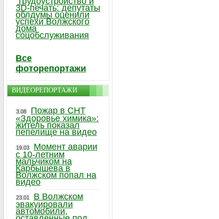
Трудоустройство и
3D-печать: депутаты
облдумы оценили
успехи Волжского
дома
соцобслуживания
Все
фоторепортажи
ВИДЕОРЕПОРТАЖИ
Пожар в СНТ
3.08
«Здоровье химика»:
житель показал
пепелище на видео
Момент аварии
19.03
с 10-летним
мальчиком на
Карбышева в
Волжском попал на
видео
В Волжском
23.01
эвакуировали
автомобили,
оставленные под