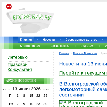
Главная
Новости
Современное детство
Отопление 1/7
Дикие собаки
БКД-2025
Ф
Главная
→
Новости Волжского
→ Архи
Интервью
Новости на 13 июня
Правовой
Консультант
Перейти к текущим
АРХИВ НОВОСТЕЙ
В Волгоградской об
13 июня 2026
легкомоторный само
<<
<
>
>>
состоянии
Пн
1
8
15
22
29
Вт
2
9
16
23
30