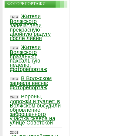
ФОТОРЕПОРТАЖИ
Жители
14.04
Волжского
запечатлели
прекрасную
двойную радугу
после ливня
Жители
13.04
Волжского
празднуют
пахсальную
неделю:
фоторепортаж
В Волжском
10.04
зацвела весна:
фоторепортаж
Вороны,
24.01
дорожки и туалет: в
Волжском обсудили
обновление
заброшенного
участка сквера на
улице Советской
22.01