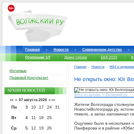
Главная
Новости
Современное детство
Отопление 1/7
Дикие собаки
БКД-2025
Ф
Главная
→
Новости
→
ЖКХ и недвижи
Интервью
Правовой Консультант
Не открыть окно: Юг В
АРХИВ НОВОСТЕЙ
Фото из архива. © Волжский.ру
07 августа 2026
<<
<
>
>>
Жители Волгограда столкнули
Пн
3
10
17
24
31
НовостиВолгограда.ру, источн
тяжело, а запах напоминал с
Вт
4
11
18
25
Ощутимо было в нескольких ч
Ср
5
12
19
26
Панферова и в районе «Юбиле