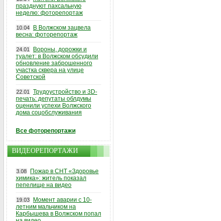
празднуют пахсальную
неделю: фоторепортаж
В Волжском зацвела
10.04
весна: фоторепортаж
Вороны, дорожки и
24.01
туалет: в Волжском обсудили
обновление заброшенного
участка сквера на улице
Советской
Трудоустройство и 3D-
22.01
печать: депутаты облдумы
оценили успехи Волжского
дома соцобслуживания
Все фоторепортажи
ВИДЕОРЕПОРТАЖИ
Пожар в СНТ «Здоровье
3.08
химика»: житель показал
пепелище на видео
Момент аварии с 10-
19.03
летним мальчиком на
Карбышева в Волжском попал
на видео