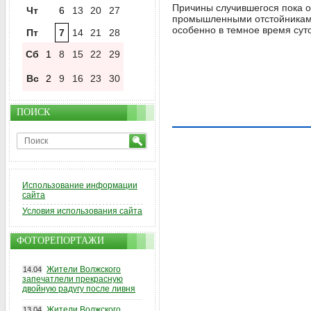
Причины случившегося пока ос
Чт
6
13
20
27
промышленными отстойниками
особенно в темное время сут
Пт
7
14
21
28
Сб
1
8
15
22
29
Вс
2
9
16
23
30
ПОИСК
Использование информации
сайта
Условия использования сайта
ФОТОРЕПОРТАЖИ
Жители Волжского
14.04
запечатлели прекрасную
двойную радугу после ливня
Жители Волжского
13.04