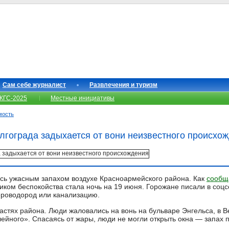
Сам себе журналист
Развлечения и туризм
КГС-2025
Местные инициативы
мость
олгограда задыхается от вони неизвестного происхо
сь ужасным запахом воздухе Красноармейского района. Как
сообщ
иком беспокойства стала ночь на 19 июня. Горожане писали в соцс
ероводород или канализацию.
астях района. Люди жаловались на вонь на бульваре Энгельса, в В
йного». Спасаясь от жары, люди не могли открыть окна — запах п