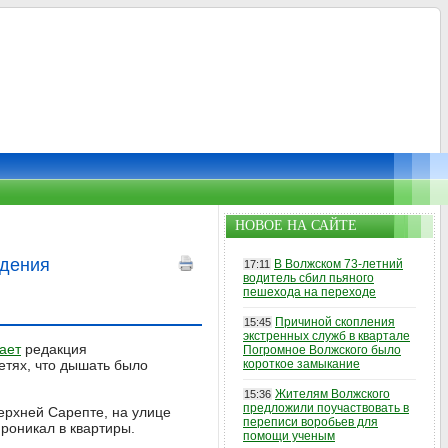
НОВОЕ НА САЙТЕ
ждения
В Волжском 73-летний
17:11
водитель сбил пьяного
пешехода на переходе
Причиной скопления
15:45
экстренных служб в квартале
ает
редакция
Погромное Волжского было
етях, что дышать было
короткое замыкание
Жителям Волжского
15:36
предложили поучаствовать в
ерхней Сарепте, на улице
переписи воробьев для
роникал в квартиры.
помощи ученым