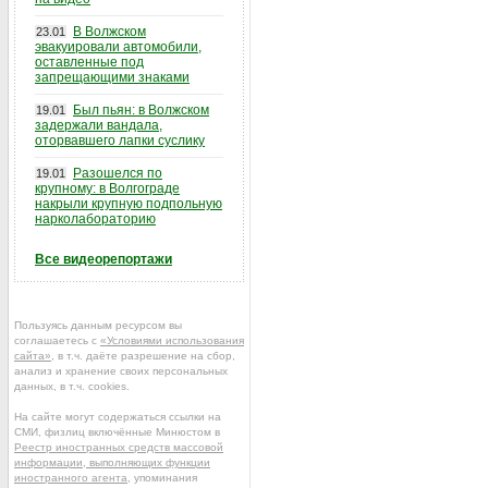
В Волжском
23.01
эвакуировали автомобили,
оставленные под
запрещающими знаками
Был пьян: в Волжском
19.01
задержали вандала,
оторвавшего лапки суслику
Разошелся по
19.01
крупному: в Волгограде
накрыли крупную подпольную
нарколабораторию
Все видеорепортажи
Пользуясь данным ресурсом вы
соглашаетесь с
«Условиями использования
сайта»
, в т.ч. даёте разрешение на сбор,
анализ и хранение своих персональных
данных, в т.ч. cookies.
На сайте могут содержаться ссылки на
СМИ, физлиц включённые Минюстом в
Реестр иностранных средств массовой
информации, выполняющих функции
иностранного агента
, упоминания