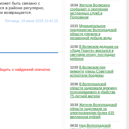
может быть связано с
Жители Волжского
15:04
я в районе регулярно,
сообщают о скоплении
ки возвращается.
экстренных служб в
Погромном
Пятница, 19 июня 2026 23:42:25
Муниципальное
13:21
предприятие Волгоградской
области уличили в
незаконной добыче воды
В Волжском дедушка на
12:50
«Ладе Гранте» врезался в
световую опору: пострадал
ребенок
В Волжском при
12:03
ремонте улицы Советской
испортили бордюры
В Волгоградской
10:56
области задержали мужчину,
подозреваемого в убийстве
75-летней матери
Жители Волгоградской
10:19
области задолжали за
электроэнергию более 635
миллионов рублей
Над Волгоградской
09:32