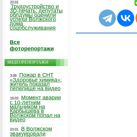
22.01
Трудоустройство и
3D-печать: депутаты
облдумы оценили
успехи Волжского
дома
соцобслуживания
Все
фоторепортажи
ВИДЕОРЕПОРТАЖИ
Пожар в СНТ
3.08
«Здоровье химика»:
житель показал
пепелище на видео
Момент аварии
19.03
с 10-летним
мальчиком на
Карбышева в
Волжском попал на
видео
В Волжском
23.01
эвакуировали