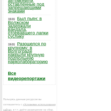
автомобили,
оставленные под
запрещающими
знаками
Был пьян: в
19.01
Волжском
задержали
вандала,
оторвавшего лапки
суслику
Разошелся по
19.01
крупному: в
Волгограде
накрыли крупную
подпольную
нарколабораторию
Все
видеорепортажи
Пользуясь данным ресурсом вы
соглашаетесь с
«Условиями использования
сайта»
, в т.ч. даёте разрешение на сбор,