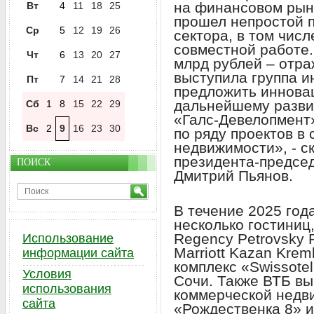
на финансовом рын
Вт
4
11
18
25
прошел непростой п
Ср
5
12
19
26
сектора, в том чис
совместной работе.
Чт
6
13
20
27
млрд рублей – отра
выступила группа и
Пт
7
14
21
28
предложить иннова
дальнейшему разви
Сб
1
8
15
22
29
«Галс-Девелопмент
Вс
2
9
16
23
30
по ряду проектов в
недвижимости», - с
президента-предсе
ПОИСК
Дмитрий Пьянов.
В течение 2025 год
несколько гостиниц,
Regency Petrovsky P
Использование
Marriott Kazan Krem
информации сайта
комплекс «Swissotel
Условия
Сочи. Также ВТБ вы
использования
коммерческой недви
сайта
«Рождественка 8» и