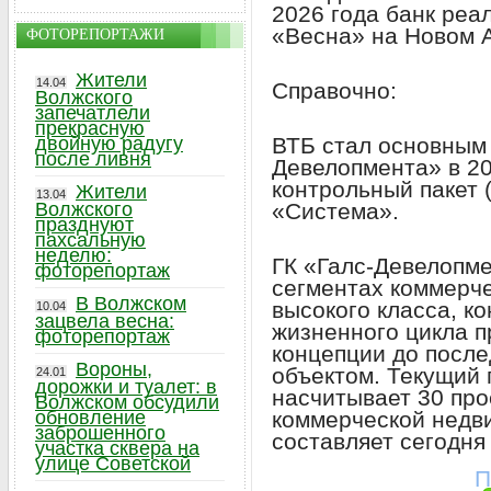
2026 года банк реа
«Весна» на Новом 
ФОТОРЕПОРТАЖИ
Жители
14.04
Справочно:
Волжского
запечатлели
прекрасную
двойную радугу
ВТБ стал основным
после ливня
Девелопмента» в 20
контрольный пакет 
Жители
13.04
Волжского
«Система».
празднуют
пахсальную
неделю:
ГК «Галс-Девелопме
фоторепортаж
сегментах коммерч
В Волжском
высокого класса, к
10.04
зацвела весна:
жизненного цикла п
фоторепортаж
концепции до посл
Вороны,
объектом. Текущий
24.01
дорожки и туалет: в
насчитывает 30 про
Волжском обсудили
обновление
коммерческой недв
заброшенного
составляет сегодня 
участка сквера на
улице Советской
П