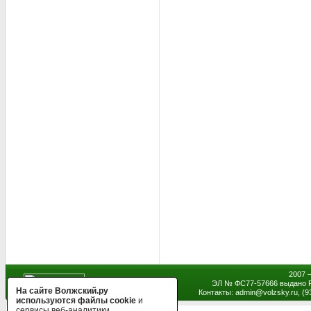
2007 
ЭЛ № ФС77-57666 выдано Р
На сайте Волжский.ру
Контакты: admin
@
volzsky.ru, (
используются файлы cookie
и
сервисы веб-аналитики