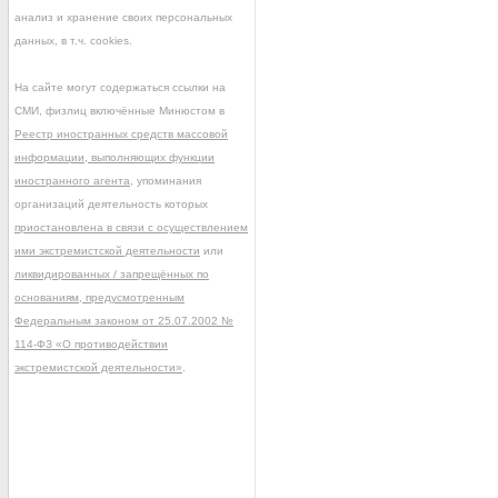
анализ и хранение своих персональных
данных, в т.ч. cookies.
На сайте могут содержаться ссылки на
СМИ, физлиц включённые Минюстом в
Реестр иностранных средств массовой
информации, выполняющих функции
иностранного агента
, упоминания
организаций деятельность которых
приостановлена в связи с осуществлением
ими экстремистской деятельности
или
ликвидированных / запрещённых по
основаниям, предусмотренным
Федеральным законом от 25.07.2002 №
114-ФЗ «О противодействии
экстремистской деятельности»
.