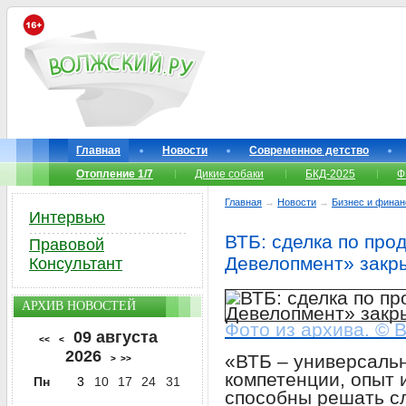
Главная
Новости
Современное детство
Отопление 1/7
Дикие собаки
БКД-2025
Ф
Главная
→
Новости
→
Бизнес и фина
Интервью
ВТБ: сделка по про
Правовой
Девелопмент» закр
Консультант
АРХИВ НОВОСТЕЙ
Фото из архива. © 
09 августа
<<
<
2026
«ВТБ – универсаль
>
>>
компетенции, опыт 
Пн
3
10
17
24
31
способны решать с