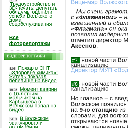
22.01
Вице-мэр Волжског
Трудоустройство и
3D-печать: депутаты
–
Мы очень грамот
облдумы оценили
успехи Волжского
с
«Флагманом»
– н
дома
взвешенный и сбал
соцобслуживания
«Флагмана»
он ока
позволил модерниз
Все
отметил директор 
фоторепортажи
Аксенов
.
ВИДЕОРЕПОРТАЖИ
Пожар в СНТ
Директор МУП «Вод
3.08
«Здоровье химика»:
житель показал
пепелище на видео
Момент аварии
19.03
с 10-летним
мальчиком на
Но главное – с вве
Карбышева в
Волжском появился 
Волжском попал на
на
9-ю станцию
из 
видео
словами, для волжс
В Волжском
23.01
открываются новые 
эвакуировали
сможет перекачать 
автомобили,