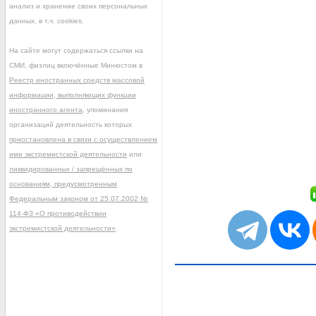
анализ и хранение своих персональных
данных, в т.ч. cookies.
На сайте могут содержаться ссылки на
СМИ, физлиц включённые Минюстом в
Реестр иностранных средств массовой
информации, выполняющих функции
иностранного агента
, упоминания
организаций деятельность которых
приостановлена в связи с осуществлением
ими экстремистской деятельности
или
ликвидированных / запрещённых по
основаниям, предусмотренным
Федеральным законом от 25.07.2002 №
114-ФЗ «О противодействии
экстремистской деятельности»
.