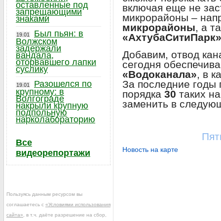
оставленные под
включая еще не зас
запрещающими
микрорайоны – нап
знаками
микрорайоны
, а т
Был пьян: в
19.01
«АхтубаСитиПарк
Волжском
задержали
Добавим, отвод кан
вандала,
оторвавшего лапки
сегодня обеспечив
суслику
«Водоканала»
, в 
За последние годы
Разошелся по
19.01
крупному: в
порядка
30
таких на
Волгограде
заменить в следующ
накрыли крупную
подпольную
нарколабораторию
Пят
Все
Новость на карте
видеорепортажи
Пользуясь данным ресурсом вы
соглашаетесь с
«Условиями использования
сайта»
, в т.ч. даёте разрешение на сбор,