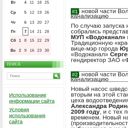
Вт
4
11
18
25
Ср
5
12
19
26
Чт
6
13
20
27
По случаю запуска 
собрались представ
Пт
7
14
21
28
МУП «Водоканал»
Сб
1
8
15
22
29
Традиционную «кра
вице-мэр города
Юр
Вс
2
9
16
23
30
«Водоканал»
Серге
гендиректор ЗАО «
ПОИСК
Новый насос шведск
вторым на этой ста
Использование
цеха водоотведени
информации сайта
Александра Родин
Условия
2009 году
, и с тех
использования
временем. Новый н
сайта
(производительност