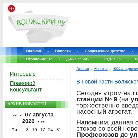
Главная
Новости
Современное детство
Отопление 1/7
Дикие собаки
БКД-2025
Ф
Главная
→
Новости
→
ЖКХ и недвижи
Интервью
В новой части Волжско
Правовой
Консультант
Сегодня утром на
г
станции № 9
(на
у
АРХИВ НОВОСТЕЙ
торжественно введ
насосный агрегат.
07 августа
<<
<
2026
Напомним, данная с
>
>>
стоков со всей ново
Пн
3
10
17
24
31
Профсоюзов
до
ул