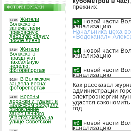
кубометров в час
)
прежних.
ФОТОРЕПОРТАЖИ
Жители
14.04
Волжского
запечатлели
Начальника цеха в
прекрасную
«Водоканал» Алекс
двойную радугу
после ливня
Жители
13.04
Волжского
празднуют
пахсальную
неделю:
фоторепортаж
В Волжском
10.04
зацвела весна:
Как рассказал жур
фоторепортаж
администрации гор
электроэнергии му
Вороны,
24.01
дорожки и туалет: в
удастся сэкономить
Волжском обсудили
год.
обновление
заброшенного
участка сквера на
улице Советской