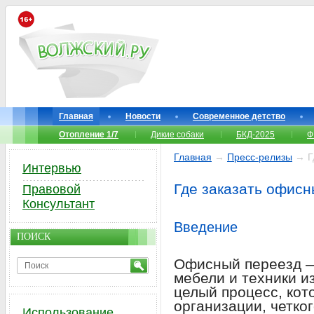
Главная
Новости
Современное детство
Отопление 1/7
Дикие собаки
БКД-2025
Ф
Главная
→
Пресс-релизы
→ Гд
Интервью
Где заказать офисн
Правовой
Консультант
Введение
ПОИСК
Офисный переезд —
мебели и техники из
целый процесс, кот
организации, четко
Использование