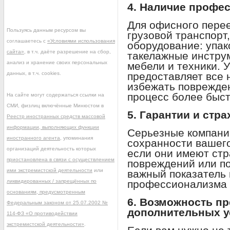
4. Наличие профе
Для офисного перее
Пользуясь данным ресурсом вы
грузовой транспорт
соглашаетесь с
«Условиями использования
оборудование: упа
сайта»
, в т.ч. даёте разрешение на сбор,
такелажные инстру
анализ и хранение своих персональных
мебели и техники. 
данных, в т.ч. cookies.
предоставляет все 
избежать поврежде
процесс более быс
На сайте могут содержаться ссылки на
СМИ, физлиц включённые Минюстом в
5. Гарантии и стр
Реестр иностранных средств массовой
информации, выполняющих функции
Серьезные компани
иностранного агента
, упоминания
сохранности вашего
организаций деятельность которых
если они имеют стр
приостановлена в связи с осуществлением
повреждений или по
ими экстремистской деятельности
или
важный показатель
ликвидированных / запрещённых по
профессионализма 
основаниям, предусмотренным
6. Возможность п
Федеральным законом от 25.07.2002 №
дополнительных у
114-ФЗ «О противодействии
экстремистской деятельности»
.