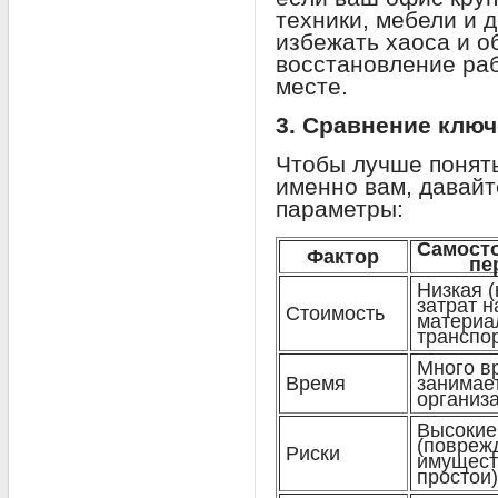
техники, мебели и 
избежать хаоса и 
восстановление раб
месте.
3. Сравнение клю
Чтобы лучше понять
именно вам, давай
параметры:
Самост
Фактор
пе
Низкая (
затрат н
Стоимость
материа
транспор
Много в
Время
занимае
организ
Высокие
(повреж
Риски
имущест
простои)