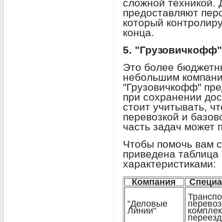
сложной техникой. 
предоставляют пер
который контролиру
конца.
5. "Грузовичкофф"
Это более бюджетны
небольшим компани
"Грузовичкофф" пр
при сохранении дос
стоит учитывать, ч
перевозкой и базов
часть задач может 
Чтобы помочь вам с
приведена таблица
характеристиками:
Компания
Специа
Трансп
"Деловые
перевоз
Линии"
компле
переез