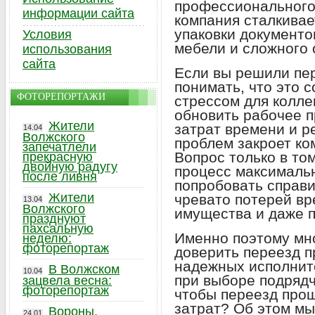
профессионального
информации сайта
компания сталкивае
упаковки документо
Условия
мебели и сложного 
использования
сайта
Если вы решили пе
понимать, что это с
ФОТОРЕПОРТАЖИ
стрессом для колле
обновить рабочее 
Жители
затрат времени и р
14.04
Волжского
проблем закроет к
запечатлели
Вопрос только в том
прекрасную
двойную радугу
процесс максималь
после ливня
попробовать справи
Жители
чревато потерей в
13.04
Волжского
имущества и даже п
празднуют
пахсальную
Именно поэтому мн
неделю:
фоторепортаж
доверить переезд п
надежных исполнит
В Волжском
10.04
при выборе подрядч
зацвела весна:
фоторепортаж
чтобы переезд прош
затрат? Об этом мы
Вороны,
24.01