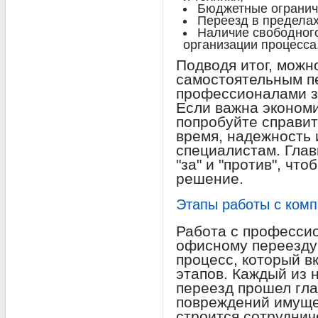
Бюджетные огранич
Переезд в пределах
Наличие свободного
организации процесса
Подводя итог, можн
самостоятельным п
профессионалами з
Если важна эконом
попробуйте справит
время, надежность 
специалистам. Глав
"за" и "против", чт
решение.
Этапы работы с ком
Работа с професси
офисному переезду
процесс, который в
этапов. Каждый из 
переезд прошел гла
повреждений имуще
строится сотруднич