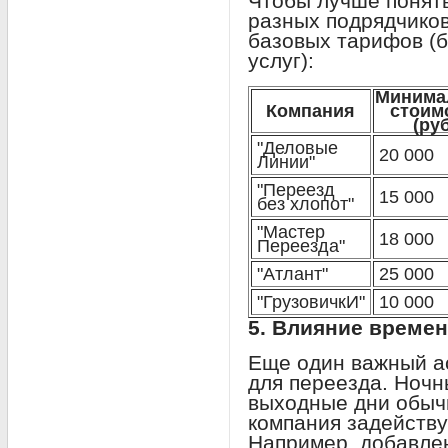
Чтобы лучше понять
разных подрядчико
базовых тарифов (б
услуг):
Минима
Компания
стоим
(руб
"Деловые
20 000
Линии"
"Переезд
15 000
без хлопот"
"Мастер
18 000
Переезда"
"Атлант"
25 000
"ГрузовичкИ"
10 000
5. Влияние времен
Еще один важный а
для переезда. Ночн
выходные дни обычн
компания задейству
Например, добавле