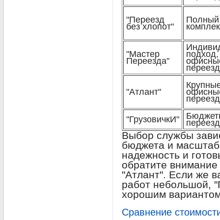
"Переезд
Полный
без хлопот"
комплек
Индиви
"Мастер
подход,
Переезда"
офисны
переез
Крупны
"Атлант"
офисны
переез
Бюджет
"ГрузовичкИ"
переез
Выбор службы завис
бюджета и масштаб
надежность и готов
обратите внимание 
"Атлант". Если же 
работ небольшой, "
хорошим вариантом
Сравнение стоимости