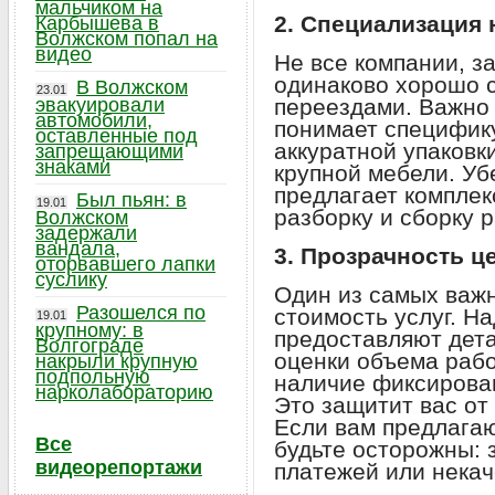
мальчиком на
2. Специализация
Карбышева в
Волжском попал на
видео
Не все компании, 
одинаково хорошо 
В Волжском
23.01
эвакуировали
переездами. Важно 
автомобили,
понимает специфику
оставленные под
аккуратной упаковк
запрещающими
знаками
крупной мебели. Уб
предлагает компле
Был пьян: в
19.01
разборку и сборку р
Волжском
задержали
вандала,
3. Прозрачность 
оторвавшего лапки
суслику
Один из самых важ
Разошелся по
стоимость услуг. Н
19.01
крупному: в
предоставляют дет
Волгограде
оценки объема рабо
накрыли крупную
подпольную
наличие фиксирован
нарколабораторию
Это защитит вас от
Если вам предлагаю
Все
будьте осторожны: 
видеорепортажи
платежей или некач