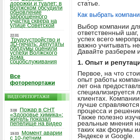
статье.
дорожки и туалет: в
Волжском обсудили
обновление
Как выбрать компани
заброшенного
участка сквера на
улице Советской
Выбор компании дл
ответственный шаг,
22.01
успех всего меропр
Трудоустройство и
3D-печать: депутаты
важно учитывать не
облдумы оценили
Давайте разберем и
успехи Волжского
дома
соцобслуживания
1. Опыт и репутац
Первое, на что сто
Все
опыт работы компан
фоторепортажи
лет она предоставл
специализируется 
ВИДЕОРЕПОРТАЖИ
клиентах. Компани
лучше справляются 
Пожар в СНТ
процесса и решени
3.08
«Здоровье химика»:
Также полезно изуч
житель показал
реальные мнения н
пепелище на видео
таких как форумы и
Момент аварии
19.03
Яндексе и Google.
с 10-летним