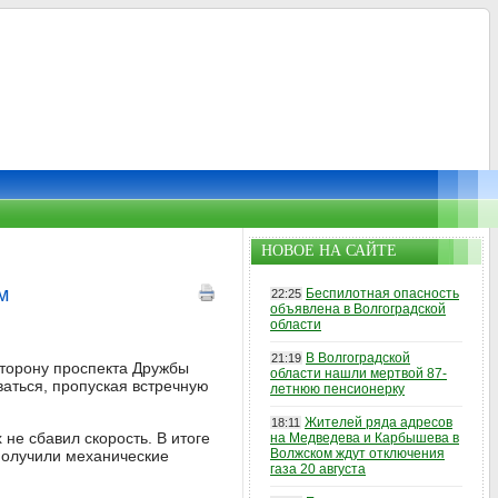
НОВОЕ НА САЙТЕ
м
Беспилотная опасность
22:25
объявлена в Волгоградской
области
В Волгоградской
21:19
сторону проспекта Дружбы
области нашли мертвой 87-
ваться, пропуская встречную
летнюю пенсионерку
Жителей ряда адресов
18:11
 не сбавил скорость. В итоге
на Медведева и Карбышева в
Волжском ждут отключения
 получили механические
газа 20 августа