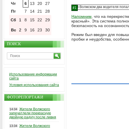
Чт
6
13
20
27
Пт
7
14
21
28
Напомним
, что на перекрест
Сб
1
8
15
22
29
красный». Эта система полно
безопасность на осознанност
Вс
2
9
16
23
30
Режим был введен для повыше
пробки и неудобства, особен
ПОИСК
Использование информации
сайта
Условия использования сайта
ФОТОРЕПОРТАЖИ
Жители Волжского
14.04
запечатлели прекрасную
двойную радугу после ливня
Жители Волжского
13.04