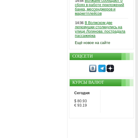
Волжане сообщают о
14:54
сбоях в работе приложений
банка, мессенджеров и
маркетплейсов
В Волжском две
14:36
легковушки столкнулись на
улице Логинова: пострадала
пассажирка
Ещё новое на сайте
СОЦСЕТИ
КУРСЫ ВАЛЮТ
Сегодня
$ 80.93
€ 93.19