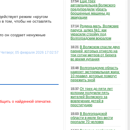
Еще трех
17:54
автовладельцев Волжского
предупредили убрать
брошенные машины до
 действует режим «кругом
эвакуации
в том, чтобы не оставлять
Родина-мать, Волжские
17:14
паруса, шлюз №1: как
украсили стройку под
то он создает ненужные
Волгоградским вокзалом
В Волжском спасли двух
16:21
парней, которых отнесло на
Четверг, 05 февраля 2026 17:02:57
три сотни метров от берега
во время купания
Волгоградскую область
15:48
накроет экстремальная жара:
10 правил, которые помогут
пережить зной
От трех до пяти лет
15:37
колонии получили пять
жителей Волжского за
вовлечение детей в
проституцию
В Волгоградской
15:03
области в июле без вести
пропали 70 человек