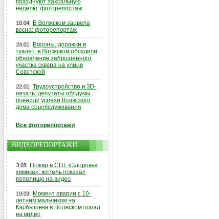
празднуют пахсальную
неделю: фоторепортаж
В Волжском зацвела
10.04
весна: фоторепортаж
Вороны, дорожки и
24.01
туалет: в Волжском обсудили
обновление заброшенного
участка сквера на улице
Советской
Трудоустройство и 3D-
22.01
печать: депутаты облдумы
оценили успехи Волжского
дома соцобслуживания
Все фоторепортажи
ВИДЕОРЕПОРТАЖИ
Пожар в СНТ «Здоровье
3.08
химика»: житель показал
пепелище на видео
Момент аварии с 10-
19.03
летним мальчиком на
Карбышева в Волжском попал
на видео