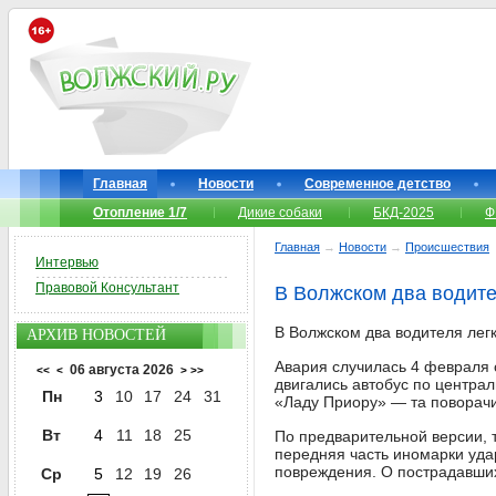
Главная
Новости
Современное детство
Отопление 1/7
Дикие собаки
БКД-2025
Ф
Главная
→
Новости
→
Происшествия
Интервью
Правовой Консультант
В Волжском два водите
В Волжском два водителя легк
АРХИВ НОВОСТЕЙ
Авария случилась 4 февраля 
06 августа 2026
<<
<
>
>>
двигались автобус по центра
Пн
3
10
17
24
31
«Ладу Приору» — та поворач
Вт
4
11
18
25
По предварительной версии, т
передняя часть иномарки уда
повреждения. О пострадавши
Ср
5
12
19
26