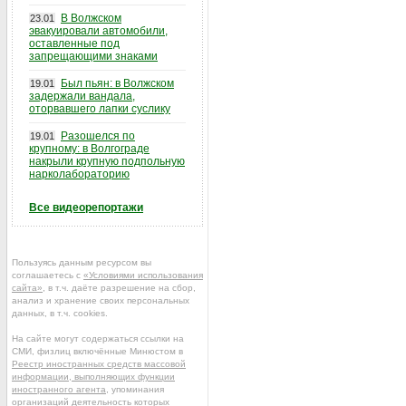
В Волжском
23.01
эвакуировали автомобили,
оставленные под
запрещающими знаками
Был пьян: в Волжском
19.01
задержали вандала,
оторвавшего лапки суслику
Разошелся по
19.01
крупному: в Волгограде
накрыли крупную подпольную
нарколабораторию
Все видеорепортажи
Пользуясь данным ресурсом вы
соглашаетесь с
«Условиями использования
сайта»
, в т.ч. даёте разрешение на сбор,
анализ и хранение своих персональных
данных, в т.ч. cookies.
На сайте могут содержаться ссылки на
СМИ, физлиц включённые Минюстом в
Реестр иностранных средств массовой
информации, выполняющих функции
иностранного агента
, упоминания
организаций деятельность которых