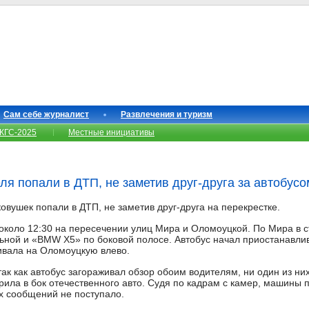
Сам себе журналист
Развлечения и туризм
КГС-2025
Местные инициативы
ля попали в ДТП, не заметив друг-друга за автобусо
овушек попали в ДТП, не заметив друг-друга на перекрестке.
около 12:30 на пересечении улиц Мира и Оломоуцкой. По Мира в 
льной и «BMW X5» по боковой полосе. Автобус начал приостанавли
ивала на Оломоуцкую влево.
ак как автобус загораживал обзор обоим водителям, ни один из них
рила в бок отечественного авто. Судя по кадрам с камер, машины
х сообщений не поступало.