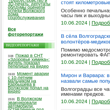
Трудоустройство и
стоят километровые
3D-печать: депутаты
облдумы оценили
Особенно печальна
успехи Волжского
дома
часы пик и выходны
соцобслуживания
10.06.2024 |
Подроб
Все
фоторепортажи
В сёла Волгоградск
волонтёров-медико
ВИДЕОРЕПОРТАЖИ
Помимо медосмотро
ремонтировать ФАП
Пожар в СНТ
3.08
«Здоровье химика»:
10.06.2024 |
Подроб
житель показал
пепелище на видео
Момент аварии
Мирон и Варвара: в
19.03
с 10-летним
назвали самые поп
мальчиком на
Карбышева в
Волжском попал на
Волгоградцы все ч
видео
именами предков.
В Волжском
23.01
10.06.2024 |
Подроб
эвакуировали
автомобили,
оставленные под