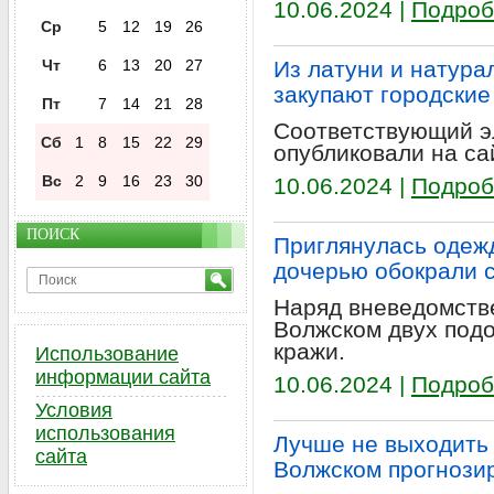
10.06.2024 |
Подроб
Ср
5
12
19
26
Чт
6
13
20
27
Из латуни и натура
закупают городские
Пт
7
14
21
28
Соответствующий э
Сб
1
8
15
22
29
опубликовали на сай
Вс
2
9
16
23
30
10.06.2024 |
Подроб
ПОИСК
Приглянулась одежд
дочерью обокрали 
Наряд вневедомств
Волжском двух под
кражи.
Использование
информации сайта
10.06.2024 |
Подроб
Условия
использования
Лучше не выходить 
сайта
Волжском прогнози