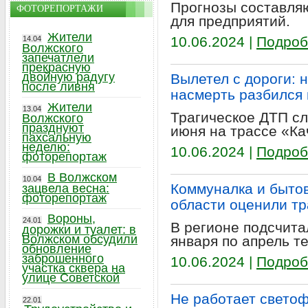
Прогнозы составляю
ФОТОРЕПОРТАЖИ
для предприятий.
Жители
10.06.2024 |
Подроб
14.04
Волжского
запечатлели
прекрасную
двойную радугу
Вылетел с дороги: 
после ливня
насмерть разбился
Жители
13.04
Трагическое ДТП сл
Волжского
празднуют
июня на трассе «Ка
пахсальную
неделю:
10.06.2024 |
Подроб
фоторепортаж
В Волжском
10.04
Коммуналка и бытов
зацвела весна:
фоторепортаж
области оценили т
Вороны,
24.01
В регионе подсчита
дорожки и туалет: в
Волжском обсудили
января по апрель те
обновление
заброшенного
10.06.2024 |
Подроб
участка сквера на
улице Советской
Не работает светоф
22.01