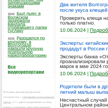
запрещающими
Два жителя Волгогр
знаками
после укуса клещей
Был пьян: в
19.01
Волжском
Проверить клеща н
задержали
только платно.
вандала,
оторвавшего лапки
10.06.2024 |
Подроб
суслику
Разошелся по
19.01
крупному: в
Эксперты: китайски
Волгограде
продадут в России
накрыли крупную
подпольную
нарколабораторию
Эксперты банка «От
проанализировали 
марок в мае 2024 го
Все
видеорепортажи
10.06.2024 |
Подроб
Родители были в др
летний малыш выпал
Пользуясь данным ресурсом вы
соглашаетесь с
«Условиями использования
Несчастный случай
сайта»
, в т.ч. даёте разрешение на сбор,
Центральном район
анализ и хранение своих персональных