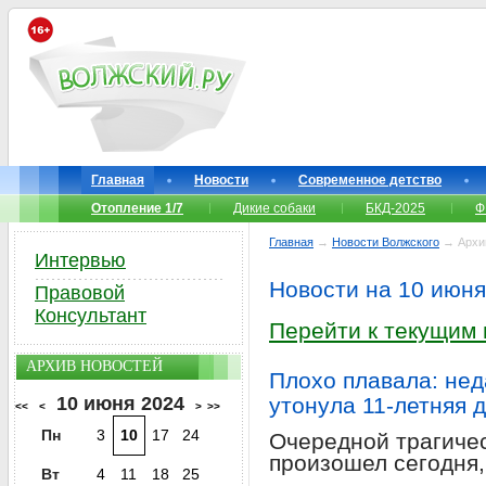
Главная
Новости
Современное детство
Отопление 1/7
Дикие собаки
БКД-2025
Ф
Главная
→
Новости Волжского
→ Архи
Интервью
Новости на 10 июня
Правовой
Консультант
Перейти к текущим
АРХИВ НОВОСТЕЙ
Плохо плавала: нед
10 июня 2024
утонула 11-летняя 
<<
<
>
>>
Пн
3
10
17
24
Очередной трагичес
произошел сегодня,
Вт
4
11
18
25