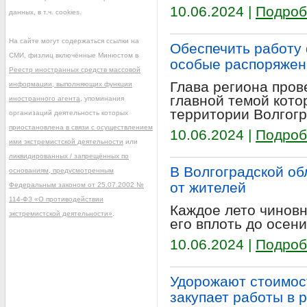
10.06.2024 |
Подроб
данных, в т.ч. cookies.
На сайте могут содержаться ссылки на
Обеспечить работу 
СМИ, физлиц включённые Минюстом в
особые распоряжен
Реестр иностранных средств массовой
Глава региона пров
информации, выполняющих функции
главной темой кото
иностранного агента
, упоминания
территории Волгогр
организаций деятельность которых
приостановлена в связи с осуществлением
10.06.2024 |
Подроб
ими экстремистской деятельности
или
ликвидированных / запрещённых по
В Волгоградской об
основаниям, предусмотренным
от жителей
Федеральным законом от 25.07.2002 №
114-ФЗ «О противодействии
Каждое лето чинов
экстремистской деятельности»
.
его вплоть до осени
10.06.2024 |
Подроб
Удорожают стоимос
закупает работы в 