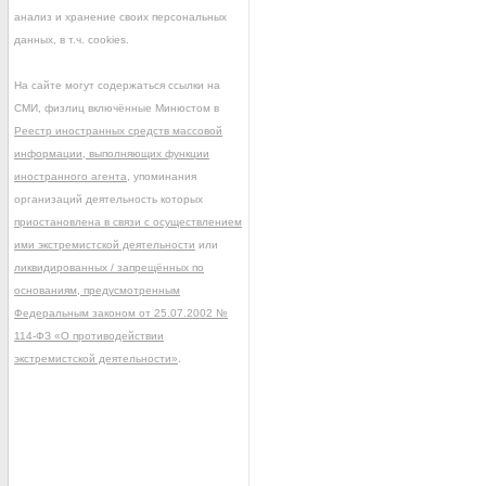
анализ и хранение своих персональных
данных, в т.ч. cookies.
На сайте могут содержаться ссылки на
СМИ, физлиц включённые Минюстом в
Реестр иностранных средств массовой
информации, выполняющих функции
иностранного агента
, упоминания
организаций деятельность которых
приостановлена в связи с осуществлением
ими экстремистской деятельности
или
ликвидированных / запрещённых по
основаниям, предусмотренным
Федеральным законом от 25.07.2002 №
114-ФЗ «О противодействии
экстремистской деятельности»
.