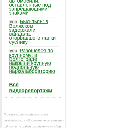
автомобили,
оставленные под
запрещающими
знаками
Был пьян: в
19.01
Волжском
задержали
вандала,
оторвавшего лапки
суслику
Разошелся по
19.01
крупному: в
Волгограде
накрыли крупную
подпольную
нарколабораторию
Все
видеорепортажи
Пользуясь данным ресурсом вы
соглашаетесь с
«Условиями использования
сайта»
, в т.ч. даёте разрешение на сбор,