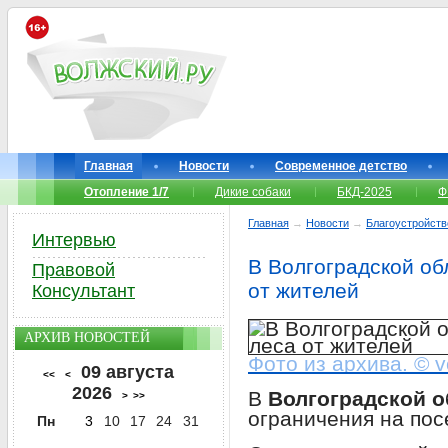
Главная
Новости
Современное детство
Отопление 1/7
Дикие собаки
БКД-2025
Ф
Главная
→
Новости
→
Благоустройств
Интервью
В Волгоградской об
Правовой
от жителей
Консультант
АРХИВ НОВОСТЕЙ
Фото из архива. © v
09 августа
<<
<
2026
В
Волгоградской о
>
>>
ограничения на пос
Пн
3
10
17
24
31