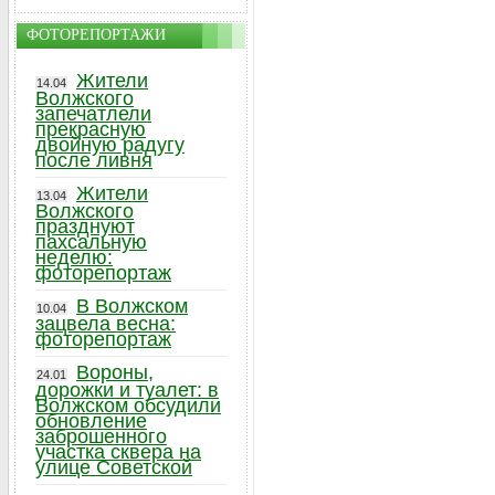
ФОТОРЕПОРТАЖИ
Жители
14.04
Волжского
запечатлели
прекрасную
двойную радугу
после ливня
Жители
13.04
Волжского
празднуют
пахсальную
неделю:
фоторепортаж
В Волжском
10.04
зацвела весна:
фоторепортаж
Вороны,
24.01
дорожки и туалет: в
Волжском обсудили
обновление
заброшенного
участка сквера на
улице Советской