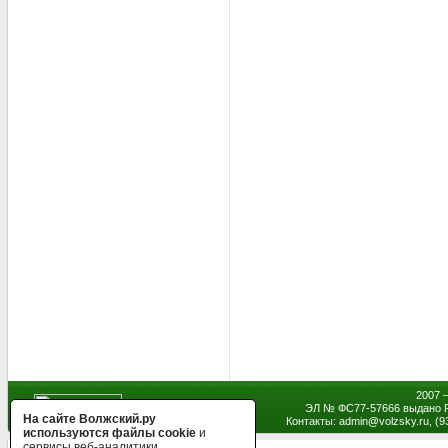
2007 
ЭЛ № ФС77-57666 выдано Р
На сайте Волжский.ру
Контакты: admin
@
volzsky.ru, (
используются файлы cookie
и
сервисы веб-аналитики