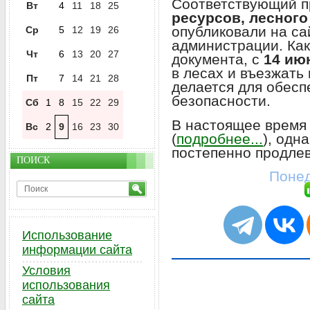
Соответствующий 
Вт
4
11
18
25
ресурсов, лесного
опубликовали на са
Ср
5
12
19
26
администрации. Ка
Чт
6
13
20
27
документа, с
14 ию
в лесах и въезжать
Пт
7
14
21
28
делается для обес
безопасности.
Сб
1
8
15
22
29
В настоящее время
Вс
2
9
16
23
30
(
подробнее...
), одн
постепенно продлев
ПОИСК
Понед
Использование
информации сайта
Условия
использования
сайта