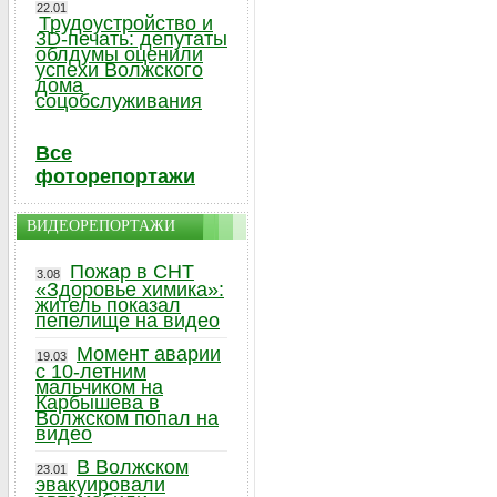
22.01
Трудоустройство и
3D-печать: депутаты
облдумы оценили
успехи Волжского
дома
соцобслуживания
Все
фоторепортажи
ВИДЕОРЕПОРТАЖИ
Пожар в СНТ
3.08
«Здоровье химика»:
житель показал
пепелище на видео
Момент аварии
19.03
с 10-летним
мальчиком на
Карбышева в
Волжском попал на
видео
В Волжском
23.01
эвакуировали