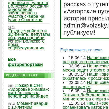
дорожки и туалет: в
рассказ о путе
Волжском обсудили
обновление
«Авторские пут
заброшенного
участка сквера на
истории присыл
улице Советской
admin@volzsky.
22.01
Трудоустройство и
публикуем!
3D-печать: депутаты
облдумы оценили
успехи Волжского
дома
соцобслуживания
Ещё материалы по теме:
15.06.14
Наши «зве
Все
награждена на церемо
фоторепортажи
03.06.14
Наши «звё
месяц родит второго 
30.05.14
Наши «зве
ВИДЕОРЕПОРТАЖИ
обратилась к российс
23.05.14
Наши «зве
Пожар в СНТ
вышла замуж
3.08
«Здоровье химика»:
16.05.14
Наши «звё
житель показал
Татьяна Лебедева наз
пепелище на видео
министерства спорта 
11.05.14
Наши «зве
Момент аварии
19.03
с 10-летним
организовать каток н