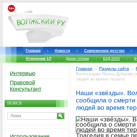
Главная
Новости
Современное детство
Отопление 1/7
Дикие собаки
БКД-2025
Ф
Главная
→
Разделы сайта
→
Интервью
Волгоградка Ирина Дубцова с
людей во время теракта
Правовой
Консультант
Наши «звёзды». Во
сообщила о смерти 
ПОИСК
людей во время тер
Трагедия в семье п
Использование