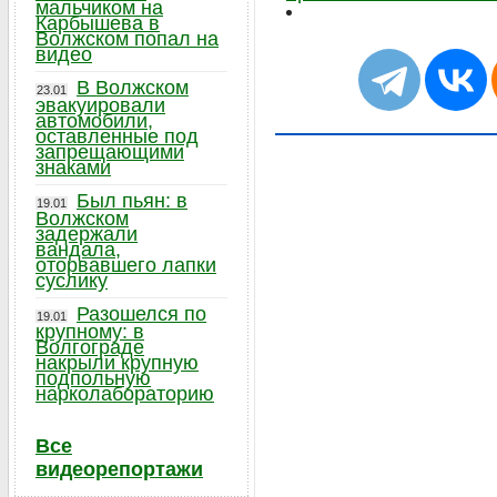
мальчиком на
Карбышева в
Волжском попал на
видео
В Волжском
23.01
эвакуировали
автомобили,
оставленные под
запрещающими
знаками
Был пьян: в
19.01
Волжском
задержали
вандала,
оторвавшего лапки
суслику
Разошелся по
19.01
крупному: в
Волгограде
накрыли крупную
подпольную
нарколабораторию
Все
видеорепортажи