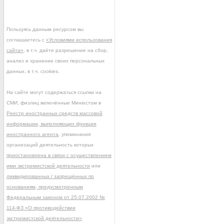
Пользуясь данным ресурсом вы
соглашаетесь с
«Условиями использования
сайта»
, в т.ч. даёте разрешение на сбор,
анализ и хранение своих персональных
данных, в т.ч. cookies.
На сайте могут содержаться ссылки на
СМИ, физлиц включённые Минюстом в
Реестр иностранных средств массовой
информации, выполняющих функции
иностранного агента
, упоминания
организаций деятельность которых
приостановлена в связи с осуществлением
ими экстремистской деятельности
или
ликвидированных / запрещённых по
основаниям, предусмотренным
Федеральным законом от 25.07.2002 №
114-ФЗ «О противодействии
экстремистской деятельности»
.