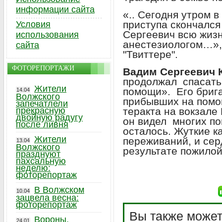
информации сайта
«.. Сегодня утром в
приступа скончался
Условия
Сергеевич всю жиз
использования
анестезиологом…»,
сайта
"Твиттере".
ФОТОРЕПОРТАЖИ
Вадим Сергеевич 
продолжал спасать 
Жители
помощи». Его брига
14.04
Волжского
прибывших на помо
запечатлели
прекрасную
теракта на вокзале
двойную радугу
он видел многих пог
после ливня
осталось. Жуткие к
Жители
переживаний, и сер
13.04
Волжского
результате пожилой
празднуют
пахсальную
неделю:
фоторепортаж
В Волжском
10.04
зацвела весна:
фоторепортаж
Вы также может
Вороны,
24.01