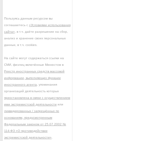
Пользуясь данным ресурсом вы
соглашаетесь с
«Условиями использования
сайта»
, в т.ч. даёте разрешение на сбор,
анализ и хранение своих персональных
данных, в т.ч. cookies.
На сайте могут содержаться ссылки на
СМИ, физлиц включённые Минюстом в
Реестр иностранных средств массовой
информации, выполняющих функции
иностранного агента
, упоминания
организаций деятельность которых
приостановлена в связи с осуществлением
ими экстремистской деятельности
или
ликвидированных / запрещённых по
основаниям, предусмотренным
Федеральным законом от 25.07.2002 №
114-ФЗ «О противодействии
экстремистской деятельности»
.