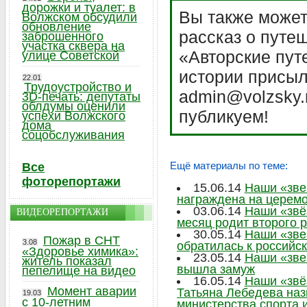
дорожки и туалет: в
Вы также может
Волжском обсудили
обновление
рассказ о путе
заброшенного
участка сквера на
«Авторские пут
улице Советской
истории присыл
22.01
Трудоустройство и
admin@volzsky.
3D-печать: депутаты
облдумы оценили
публикуем!
успехи Волжского
дома
соцобслуживания
Ещё материалы по теме:
Все
фоторепортажи
15.06.14
Наши «зве
награждена на церемо
03.06.14
Наши «звё
ВИДЕОРЕПОРТАЖИ
месяц родит второго 
30.05.14
Наши «зве
Пожар в СНТ
3.08
обратилась к российс
«Здоровье химика»:
23.05.14
Наши «зве
житель показал
вышла замуж
пепелище на видео
16.05.14
Наши «звё
Момент аварии
Татьяна Лебедева наз
19.03
с 10-летним
министерства спорта 