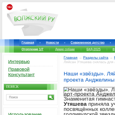
Главная
Новости
Современное детство
Отопление 1/7
Дикие собаки
БКД-2025
Ф
Главная
→
Разделы сайта
→
Интервью
Ляйсан Утяшева снялась для
Правовой
Наши «звёзды». Ляй
Консультант
проекта Анджелины
ПОИСК
Знаменитая гимнас
Утяшева
приняла уч
посвящённых колле
голливудской звезд
Использование