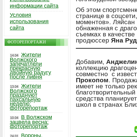
информации сайта
Об этом спортсмен
Условия
странице в соцсети
использования
моментов». Ляйсан
обнаженная с драго
сайта
съемках в качестве
продюссер
Яна Руд
ФОТОРЕПОРТАЖИ
Жители
14.04
Волжского
Добавим,
Анджели
запечатлели
коллекцию драгоценн
прекрасную
двойную радугу
совместно с изве
после ливня
Прокопом
. Продаж
имеет не только ре
Жители
13.04
Волжского
благотворительный
празднуют
средства планирует
пахсальную
неделю:
школ в странах Бли
фоторепортаж
В Волжском
10.04
зацвела весна:
фоторепортаж
Вороны,
24.01