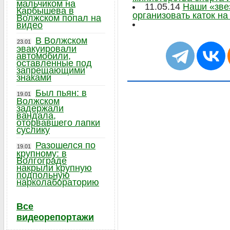
мальчиком на
11.05.14
Наши «зве
Карбышева в
организовать каток н
Волжском попал на
видео
В Волжском
23.01
эвакуировали
автомобили,
оставленные под
запрещающими
знаками
Был пьян: в
19.01
Волжском
задержали
вандала,
оторвавшего лапки
суслику
Разошелся по
19.01
крупному: в
Волгограде
накрыли крупную
подпольную
нарколабораторию
Все
видеорепортажи