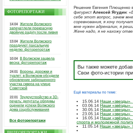
Решение Евгения Плющенко в
ФОТОРЕПОРТАЖИ
фигурист
Алексей Ягудин
: «
себе этот вопрос, зачем мн
соревнования, я хочу получа
Жители Волжского
14.04
мне нужен адреналин, я реш
запечатлели прекрасную
Жене надо, я не нахожу отв
двойную радугу после ливня
Жители Волжского
13.04
празднуют пахсальную
неделю: фоторепортаж
В Волжском зацвела
10.04
весна: фоторепортаж
Вы также можете добав
Вороны, дорожки и
24.01
Свои фото-истории при
туалет: в Волжском обсудили
обновление заброшенного
участка сквера на улице
Советской
Ещё материалы по теме:
Трудоустройство и 3D-
22.01
15.06.14
Наши «звезды». 
печать: депутаты облдумы
03.06.14
Наши «звёзды». 
оценили успехи Волжского
30.05.14
Наши «звезды». 
дома соцобслуживания
23.05.14
Наши «звезды».
16.05.14
Наши «звёзды». 
Все фоторепортажи
спорта и молодежной полит
11.05.14
Наши «звезды». 
ВИДЕОРЕПОРТАЖИ