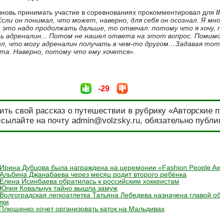
новь принимать участие в соревнованиях прокомментировал для
/
Если он понимал, что может, наверно, для себя он осознал. Я мн
е это надо продолжать дальше, то отвечал: потому что я хочу,
ть адреналин... Потом не нашел ответа на этот вопрос. Помимо
ил, что могу адреналин получать в чем-то другом…Задавая тот
ета. Наверно, потому что ему хочется
».
-29
ить свой рассказ о путешествии в рубрику «Авторские 
сылайте на почту admin@volzsky.ru, обязательно публи
Ирина Дубцова была награждена на церемонии «Fashion People A
Альбина Джанабаева через месяц родит второго ребёнка
Елена Исинбаева обратилась к российским хоккеистам
 Юлия Ковальчук тайно вышла замуж
Волгоградская легкоатлетка Татьяна Лебедева назначена главой о
ики
Плющенко хочет организовать каток на Мальдивах