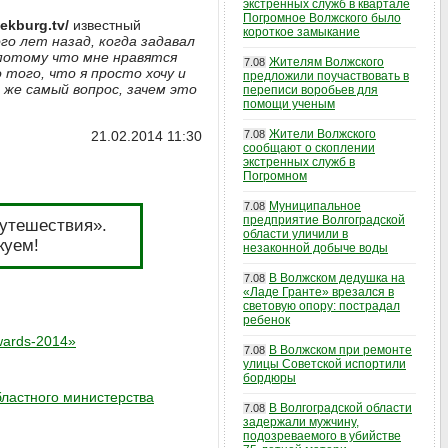
экстренных служб в квартале
Погромное Волжского было
/ekburg.tv/
известный
короткое замыкание
ого лет назад, когда задавал
 потому что мне нравятся
Жителям Волжского
7.08
 того, что я просто хочу и
предложили поучаствовать в
 же самый вопрос, зачем это
переписи воробьев для
помощи ученым
Жители Волжского
21.02.2014 11:30
7.08
сообщают о скоплении
экстренных служб в
Погромном
Муниципальное
7.08
предприятие Волгоградской
путешествия».
области уличили в
куем!
незаконной добыче воды
В Волжском дедушка на
7.08
«Ладе Гранте» врезался в
световую опору: пострадал
ребенок
wards-2014»
В Волжском при ремонте
7.08
улицы Советской испортили
бордюры
бластного министерства
В Волгоградской области
7.08
задержали мужчину,
подозреваемого в убийстве