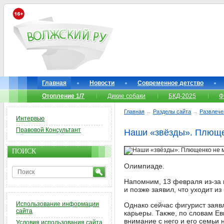
Главная
Новости
Современное детство
Отопление 1/7
Дикие собаки
БКД-2025
Ф
Главная
→
Разделы сайта
→
Развлече
Интервью
Правовой Консультант
Наши «звёзды». Плюще
ПОИСК
Олимпиаде.
Напомним, 13 февраля из-за 
и позже заявил, что уходит из
Использование информации
Однако сейчас фигурист заявл
сайта
карьеры. Также, по словам Е
внимание с него и его семьи н
Условия использования сайта