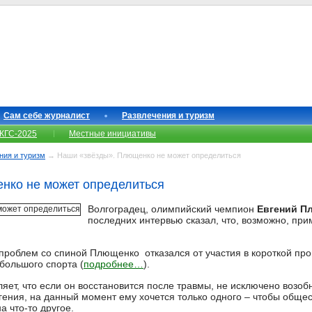
Сам себе журналист
Развлечения и туризм
КГС-2025
Местные инициативы
ния и туризм
→ Наши «звёзды». Плющенко не может определиться
нко не может определиться
Волгоградец, олимпийский чемпион
Евгений П
последних интервью сказал, что, возможно, при
проблем со спиной Плющенко отказался от участия в короткой пр
 большого спорта (
подробнее…
).
яет, что если он восстановится после травмы, не исключено возоб
вгения, на данный момент ему хочется только одного – чтобы обще
а что-то другое.