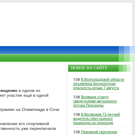
НОВОЕ НА САЙТЕ
В Волгоградской области
7.08
объявлена беспилотная
опасность ночью 7 августа
лющенко
в одном из
мет участие ещё в одной
Волжане станут
7.08
свидетелями метеорного
потока Персеиды
ограмме на Олимпиаде в Сочи
В Волжском 73-летний
7.08
водитель сбил пьяного
пешехода на переходе
новление его спортивной
ственность уже переключила
Причиной скопления
7.08