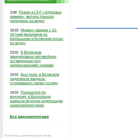
Пожар в СНТ «Здоровье
3.08
химика»: житель показал
пепелище на видео
Момент аварии с 10-
19.03
летним мальчиком на
Карбышева в Волжском попал
на видео
В Волжском
23.01
эвакуировали автомобили,
оставленные под
запрещающими знаками
Был пьян: в Волжском
19.01
задержали вандала,
оторвавшего лапки суслику
Разошелся по
19.01
крупному: в Волгограде
накрыли крупную подпольную
нарколабораторию
Все видеорепортажи
Пользуясь данным ресурсом вы