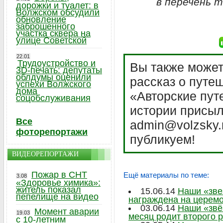
в перечень 
дорожки и туалет: в
Волжском обсудили
обновление
заброшенного
участка сквера на
улице Советской
22.01
Трудоустройство и
Вы также может
3D-печать: депутаты
облдумы оценили
рассказ о путе
успехи Волжского
дома
«Авторские пут
соцобслуживания
истории присыл
Все
admin@volzsky.
фоторепортажи
публикуем!
ВИДЕОРЕПОРТАЖИ
Пожар в СНТ
Ещё материалы по теме:
3.08
«Здоровье химика»:
житель показал
15.06.14
Наши «зве
пепелище на видео
награждена на церемо
03.06.14
Наши «звё
Момент аварии
19.03
месяц родит второго 
с 10-летним