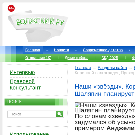
Главная
Новости
Современное детство
Отопление 1/7
Дикие собаки
БКД-2025
Ф
Главная
→
Разделы сайта
→
Интервью
Коренной волгоградец Прохо
Правовой
Наши «звёзды». Ко
Консультант
Шаляпин планирует
ПОИСК
По словам «звезды»
задумался об усын
примером
Анджели
Использование