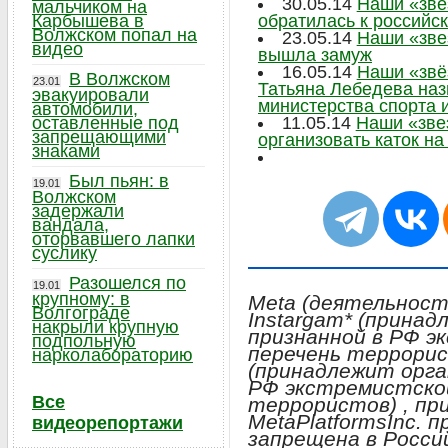
30.05.14
Наши «зве
мальчиком на
Карбышева в
обратилась к российс
Волжском попал на
23.05.14
Наши «зве
видео
вышла замуж
16.05.14
Наши «звё
В Волжском
23.01
Татьяна Лебедева наз
эвакуировали
министерства спорта 
автомобили,
оставленные под
11.05.14
Наши «зве
запрещающими
организовать каток н
знаками
Был пьян: в
19.01
Волжском
задержали
вандала,
оторвавшего лапки
суслику
Разошелся по
19.01
крупному: в
Meta (деятельност
Волгограде
Instargam* (
принадл
накрыли крупную
признанной в РФ э
подпольную
перечень террори
нарколабораторию
(
принадлежит орган
РФ экстремистской
Все
террористов
) , п
MetaPlatformsInc. 
видеорепортажи
запрещена в Росси