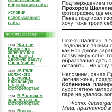
Подтверждением то
информации сайта
Прохором Шаляп
Условия
фотография, где ег
использования
Певец подписал изо
хочу тоже троих се
сайта
ФОТОРЕПОРТАЖИ
Позже Шаляпин в т
Жители
поделился такими 
14.04
Волжского
как Бон Джови зара
запечатлели
всему миру себе..г
прекрасную
двойную радугу
образование дать о
после ливня
оставить…Не хочу п
Жители
13.04
Напомним, ранее Пр
Волжского
празднуют
летняя жена, пред
пахсальную
Копенкина
планиро
неделю:
фоторепортаж
суррогатное матери
паре не удалось во
В Волжском
10.04
зацвела весна:
Фото: //instarga
фоторепортаж
Meta, признанной 
Вороны,
24.01