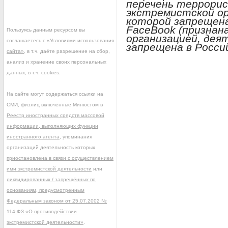
перечень террорист
экстремистской ор
которой запрещена
FaceBook (признан
Пользуясь данным ресурсом вы
организацией, дея
соглашаетесь с
«Условиями использования
запрещена в Росси
сайта»
, в т.ч. даёте разрешение на сбор,
анализ и хранение своих персональных
данных, в т.ч. cookies.
На сайте могут содержаться ссылки на
СМИ, физлиц включённые Минюстом в
Реестр иностранных средств массовой
информации, выполняющих функции
иностранного агента
, упоминания
организаций деятельность которых
приостановлена в связи с осуществлением
ими экстремистской деятельности
или
ликвидированных / запрещённых по
основаниям, предусмотренным
Федеральным законом от 25.07.2002 №
114-ФЗ «О противодействии
экстремистской деятельности»
.