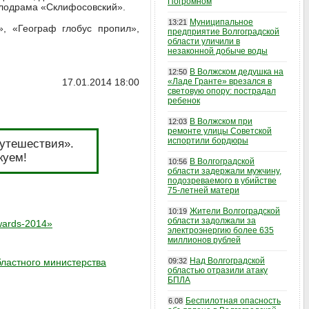
Погромном
елодрама «Склифосовский».
Муниципальное
13:21
, «Географ глобус пропил»,
предприятие Волгоградской
области уличили в
незаконной добыче воды
В Волжском дедушка на
12:50
17.01.2014 18:00
«Ладе Гранте» врезался в
световую опору: пострадал
ребенок
В Волжском при
12:03
ремонте улицы Советской
испортили бордюры
путешествия».
куем!
В Волгоградской
10:56
области задержали мужчину,
подозреваемого в убийстве
75-летней матери
Жители Волгоградской
10:19
области задолжали за
wards-2014»
электроэнергию более 635
миллионов рублей
Над Волгоградской
бластного министерства
09:32
областью отразили атаку
БПЛА
Беспилотная опасность
6.08