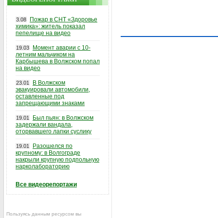
Пожар в СНТ «Здоровье
3.08
химика»: житель показал
пепелище на видео
Момент аварии с 10-
19.03
летним мальчиком на
Карбышева в Волжском попал
на видео
В Волжском
23.01
эвакуировали автомобили,
оставленные под
запрещающими знаками
Был пьян: в Волжском
19.01
задержали вандала,
оторвавшего лапки суслику
Разошелся по
19.01
крупному: в Волгограде
накрыли крупную подпольную
нарколабораторию
Все видеорепортажи
Пользуясь данным ресурсом вы