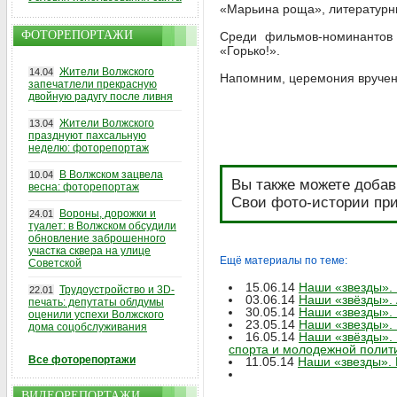
«Марьина роща», литературн
ФОТОРЕПОРТАЖИ
Среди фильмов-номинантов 
«Горько!».
Жители Волжского
14.04
Напомним, церемония вручен
запечатлели прекрасную
двойную радугу после ливня
Жители Волжского
13.04
празднуют пахсальную
неделю: фоторепортаж
В Волжском зацвела
10.04
Вы также можете добав
весна: фоторепортаж
Свои фото-истории при
Вороны, дорожки и
24.01
туалет: в Волжском обсудили
обновление заброшенного
участка сквера на улице
Ещё материалы по теме:
Советской
15.06.14
Наши «звезды». 
Трудоустройство и 3D-
22.01
03.06.14
Наши «звёзды». 
печать: депутаты облдумы
30.05.14
Наши «звезды». 
оценили успехи Волжского
23.05.14
Наши «звезды».
дома соцобслуживания
16.05.14
Наши «звёзды». 
спорта и молодежной полит
Все фоторепортажи
11.05.14
Наши «звезды». 
ВИДЕОРЕПОРТАЖИ