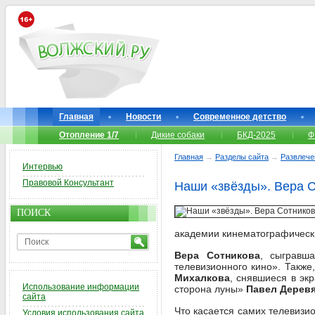
Главная
Новости
Современное детство
Отопление 1/7
Дикие собаки
БКД-2025
Ф
Главная
→
Разделы сайта
→
Развлече
Интервью
Правовой Консультант
Наши «звёзды». Вера С
ПОИСК
академии кинематографически
Вера Сотникова
, сыгравш
телевизионного кино». Такж
Михалкова
, снявшиеся в эк
Использование информации
сторона луны»
Павел Дерев
сайта
Что касается самих телевизи
Условия использования сайта