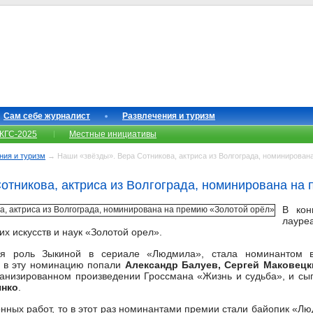
Сам себе журналист
Развлечения и туризм
КГС-2025
Местные инициативы
ния и туризм
→ Наши «звёзды». Вера Сотникова, актриса из Волгограда, номинирован
отникова, актриса из Волгограда, номинирована на
В кон
лауре
х искусств и наук «Золотой орел».
ая роль Зыкиной в сериале «Людмила», стала номинантом в
е, в эту номинацию попали
Александр Балуев, Сергей Маковецк
ранизированном произведении Гроссмана «Жизнь и судьба», и сы
янко
.
онных работ, то в этот раз номинантами премии стали байопик «Л