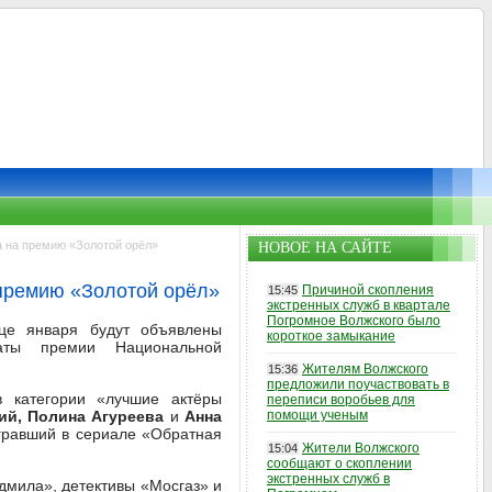
а на премию «Золотой орёл»
НОВОЕ НА САЙТЕ
 премию «Золотой орёл»
Причиной скопления
15:45
экстренных служб в квартале
Погромное Волжского было
це января будут объявлены
короткое замыкание
аты премии Национальной
Жителям Волжского
15:36
предложили поучаствовать в
 категории «лучшие актёры
переписи воробьев для
ий, Полина Агуреева
и
Анна
помощи ученым
гравший в сериале «Обратная
Жители Волжского
15:04
сообщают о скоплении
экстренных служб в
юдмила», детективы «Мосгаз» и