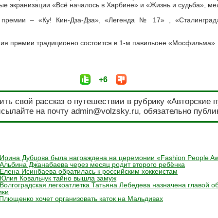
ые экранизации «Всё началось в Харбине» и «Жизнь и судьба», м
премии – «Ку! Кин-Дза-Дза», «Легенда № 17» , «Сталинград»
ия премии традиционно состоится в 1-м павильоне «Мосфильма».
+6
ить свой рассказ о путешествии в рубрику «Авторские 
сылайте на почту admin@volzsky.ru, обязательно публи
Ирина Дубцова была награждена на церемонии «Fashion People A
Альбина Джанабаева через месяц родит второго ребёнка
Елена Исинбаева обратилась к российским хоккеистам
 Юлия Ковальчук тайно вышла замуж
Волгоградская легкоатлетка Татьяна Лебедева назначена главой о
ики
Плющенко хочет организовать каток на Мальдивах