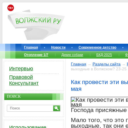
Главная
Новости
Современное детство
Отопление 1/7
Дикие собаки
БКД-2025
Ф
Главная
→
Разделы сайта
→
Интервью
выходные в Волжском? 23-25
Правовой
Как провести эти в
Консультант
мая
ПОИСК
Господа присяжные 
Мало того, что это
выходные, так они 
Использование