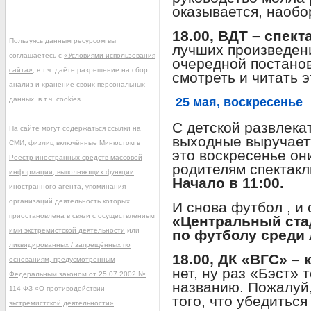
оказывается, наобо
18.00, ВДТ – спект
Пользуясь данным ресурсом вы
лучших произведен
соглашаетесь с
«Условиями использования
очередной постанов
сайта»
, в т.ч. даёте разрешение на сбор,
смотреть и читать 
анализ и хранение своих персональных
данных, в т.ч. cookies.
25 мая, воскресенье
С детской развлек
На сайте могут содержаться ссылки на
выходные выручает
СМИ, физлиц включённые Минюстом в
это воскресенье он
Реестр иностранных средств массовой
родителям спектакл
информации, выполняющих функции
Начало в 11:00.
иностранного агента
, упоминания
организаций деятельность которых
И снова футбол , и 
приостановлена в связи с осуществлением
«Центральный ста
ими экстремистской деятельности
или
по футболу среди 
ликвидированных / запрещённых по
18.00, ДК «ВГС» –
основаниям, предусмотренным
нет, ну раз «Бэст» 
Федеральным законом от 25.07.2002 №
названию. Пожалуй,
114-ФЗ «О противодействии
того, что убедиться
экстремистской деятельности»
.