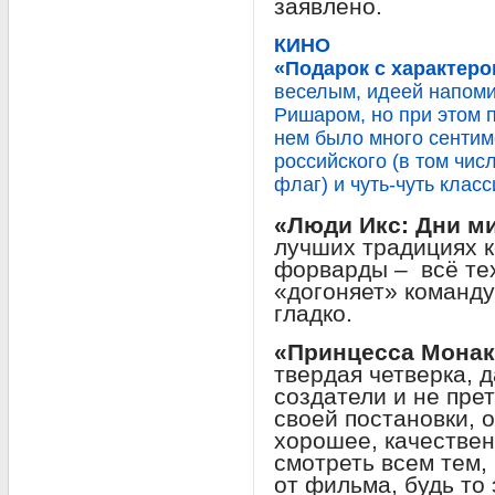
заявлено.
КИНО
«Подарок с характеро
веселым, идеей напом
Ришаром, но при этом 
нем было много сентим
российского (в том чис
флаг) и чуть-чуть клас
«Люди Икс: Дни м
лучших традициях к
форварды – всё те
«догоняет» команду
гладко.
«Принцесса Монак
твердая четверка, 
создатели и не пре
своей постановки, 
хорошее, качествен
смотреть всем тем, 
от фильма, будь то