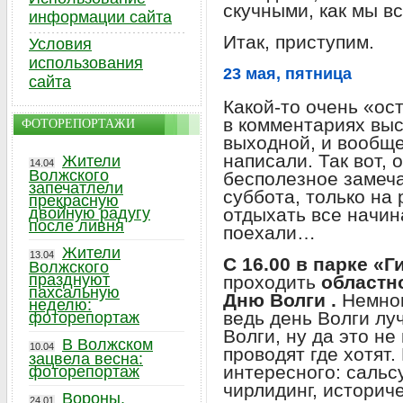
скучными, как мы в
информации сайта
Итак, приступим.
Условия
использования
23 мая, пятница
сайта
Какой-то очень «о
в комментариях выс
ФОТОРЕПОРТАЖИ
выходной, и вообще
написали. Так вот, 
Жители
14.04
Волжского
бесполезное замеча
запечатлели
суббота, только на 
прекрасную
двойную радугу
отдыхать все начин
после ливня
поехали…
Жители
13.04
С 16.00 в парке «
Волжского
празднуют
проходить
областн
пахсальную
Дню
Волги .
Немног
неделю:
ведь день Волги лу
фоторепортаж
Волги, ну да это не
В Волжском
10.04
проводят где хотят
зацвела весна:
интересного: сальс
фоторепортаж
чирлидинг, историч
Вороны,
24.01