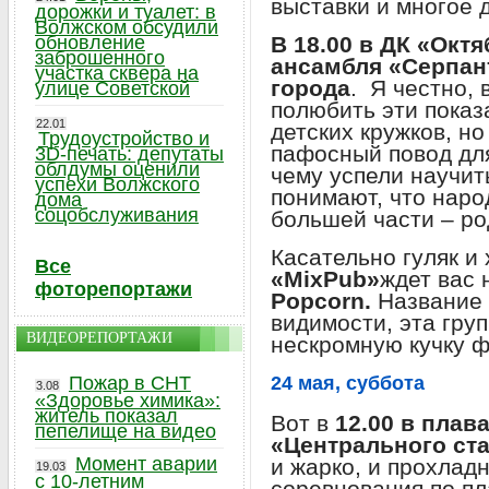
выставки и многое 
дорожки и туалет: в
Волжском обсудили
обновление
В 18.00 в ДК «Окт
заброшенного
ансамбля «Серпан
участка сквера на
города
. Я честно,
улице Советской
полюбить эти показ
22.01
детских кружков, но
Трудоустройство и
пафосный повод для
3D-печать: депутаты
облдумы оценили
чему успели научит
успехи Волжского
понимают, что народ
дома
соцобслуживания
большей части – р
Касательно гуляк и 
Все
«
Mix
Pub
»
ждет вас 
фоторепортажи
Popcorn.
Название 
видимости, эта гру
ВИДЕОРЕПОРТАЖИ
нескромную кучку ф
Пожар в СНТ
24 мая, суббота
3.08
«Здоровье химика»:
житель показал
Вот в
12.00 в пла
пепелище на видео
«Центрального ст
Момент аварии
и жарко, и прохлад
19.03
с 10-летним
соревнования по пл