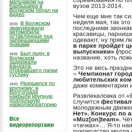
мальчиком на
вузов 2013-2014.
Карбышева в
Волжском попал на
видео
Чем еще мне так си
неделя мая, так эт
В Волжском
23.01
последними звонкам
эвакуировали
автомобили,
красавицы, парнишк
оставленные под
одевают, ну прям л
запрещающими
знаками
в парке пройдет ц
выпускники» (
прос
Был пьян: в
19.01
название, хоть ложи
Волжском
задержали
вандала,
Это не весь праздн
оторвавшего лапки
– Чемпионат город
суслику
любительских ком
Разошелся по
даже комментарии и
19.01
крупному: в
Волгограде
Развлекаловка от «
накрыли крупную
подпольную
случится
фестивал
нарколабораторию
молодежным движе
Нет». Конкурс по 
Все
«Muz[on]team».
Чё
видеорепортажи
«тачках»… Я-то наи
руководство молла р