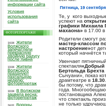
информации сайта
Пятница, 19 сентября
Условия
Те, у кого выходны
использования
успеют на
открыти
сайта
графики Михаила 
махаона»
в 17.00 в
ФОТОРЕПОРТАЖИ
Родители смогут ра
Жители
мастер-классом п
14.04
Волжского
настроение»
от дет
запечатлели
который начнётся т
прекрасную
двойную радугу
после ливня
Увенчает пятничны
спектакля
«Добрый 
Жители
13.04
Волжского
Бертольда Брехта
празднуют
Сычуани», показ ко
пахсальную
драмтеатре в
18.30
неделю:
фоторепортаж
бы потому, что дра
года. Многообещаю
В Волжском
10.04
постановщика Алек
зацвела весна:
фоторепортаж
что спектакль прои
не только удручающ
Вороны,
24.01