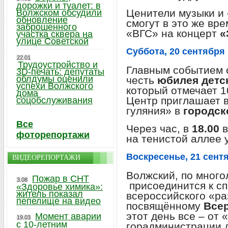
дорожки и туалет: в
Ценители музыки и
Волжском обсудили
обновление
смогут в это же вр
заброшенного
«ВГС» на концерт
«
участка сквера на
улице Советской
Суббота, 20 сентября
22.01
Трудоустройство и
Главным событием с
3D-печать: депутаты
облдумы оценили
честь
юбилея детс
успехи Волжского
который отмечает 1
дома
Центр приглашает 
соцобслуживания
гуляния» в
городск
Все
Через час, в
18.00
в
фоторепортажи
на тенистой аллее у
Воскресенье, 21 сент
ВИДЕОРЕПОРТАЖИ
Волжский, по много
Пожар в СНТ
3.08
присоединится к с
«Здоровье химика»:
житель показал
всероссийского «р
пепелище на видео
посвящённому
Все
этот день все – от
Момент аварии
19.03
с 10-летним
горадминистрации д