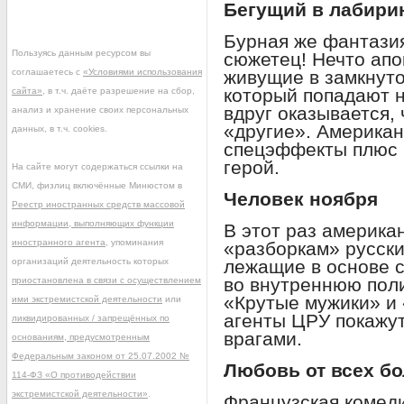
Бегущий в лабири
Бурная же фантазия
Пользуясь данным ресурсом вы
сюжетец! Нечто апо
соглашаетесь с
«Условиями использования
живущие в замкнуто
который попадают н
сайта»
, в т.ч. даёте разрешение на сбор,
вдруг оказывается, 
анализ и хранение своих персональных
«другие». Американ
данных, в т.ч. cookies.
спецэффекты плюс 
герой.
На сайте могут содержаться ссылки на
СМИ, физлиц включённые Минюстом в
Человек ноября
Реестр иностранных средств массовой
информации, выполняющих функции
В этот раз америка
иностранного агента
, упоминания
«разборкам» русски
организаций деятельность которых
лежащие в основе 
во внутреннюю поли
приостановлена в связи с осуществлением
«Крутые мужики» и
ими экстремистской деятельности
или
агенты ЦРУ покажут,
ликвидированных / запрещённых по
врагами.
основаниям, предусмотренным
Федеральным законом от 25.07.2002 №
Любовь от всех б
114-ФЗ «О противодействии
экстремистской деятельности»
.
Французская комеди