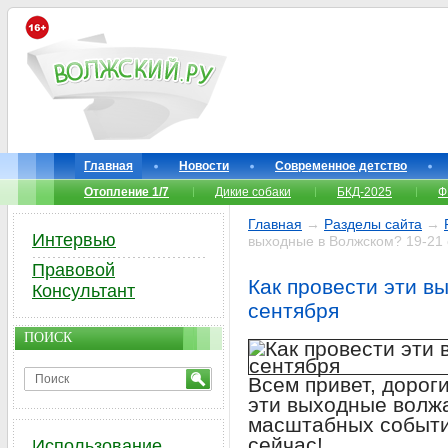
Главная
Новости
Современное детство
Отопление 1/7
Дикие собаки
БКД-2025
Ф
Главная
→
Разделы сайта
→
Интервью
выходные в Волжском? 19-21
Правовой
Как провести эти в
Консультант
сентября
ПОИСК
Всем привет, дорог
эти выходные волжа
масштабных событий
сейчас!
Использование