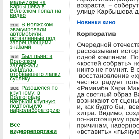
мальчиком на
возраста – соберу
Карбышева в
Волжском попал на
улице Карбышева д
видео
Новинки кино
В Волжском
23.01
эвакуировали
Корпоратив
автомобили,
оставленные под
запрещающими
Очередной отечес
знаками
рассказывает истор
Был пьян: в
одной компании. По
19.01
Волжском
«костей собрать» н
задержали
никто не помнит. В
вандала,
оторвавшего лапки
восстановление «хр
суслику
честно, радует толь
«Рамамба Хара Мам
Разошелся по
19.01
крупному: в
да светлый образ 
Волгограде
возникают от сцены,
накрыли крупную
подпольную
и, как будто бы, в
нарколабораторию
хитра. Видимо, соз
по-настоящему прив
Все
причинам, наверно
«вставить» «пьяную
видеорепортажи