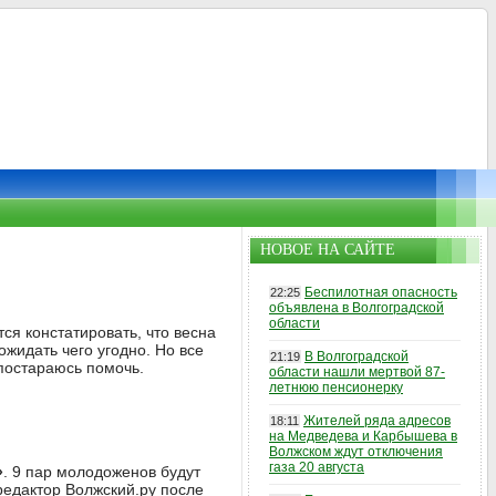
НОВОЕ НА САЙТЕ
Беспилотная опасность
22:25
объявлена в Волгоградской
области
ся констатировать, что весна
ожидать чего угодно. Но все
В Волгоградской
21:19
 постараюсь помочь.
области нашли мертвой 87-
летнюю пенсионерку
Жителей ряда адресов
18:11
на Медведева и Карбышева в
Волжском ждут отключения
газа 20 августа
»
. 9 пар молодоженов будут
 редактор Волжский.ру после