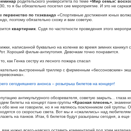
семинар
родительского университета по теме
«Мир семьи: восхо
30, то я бы обязательно посетил сие мероприятие. И это не сарказ
ое
первенство по тхэквандо
«Спортивные достижения юных волжа
ндо, поэтому обязательно схожу и вам советую.
тоится
квартирник
. Судя по частотности проведения этого меропри
ижки, написанной буквально на коленке во время зимних каникул 
от. Хороший фильм-антиутопия. Девочкам точно понравится.
о, как Генка сестру из лесного пожара спасал
кательно выстроенный триллер с фирменным «бессоновским» экш
еревозчика».
оего сегодняшнего анонса – розыгрыш билетов на концерт!
путацию антикультурного обозревателя, советую закрыть... глаза ил
удем билеты на концерт панк-группы
«Красная плесень»
, знамени
обо мне ни говорили, но я не являюсь поклонником сей группы. О
ходятся со скоростью света. Вот мы и «сжалились» над любителям
азеть на панков. Итак, 6 билетов будут разыграны сегодня, а еще
х, вам нужно всего-навсего оставить комментарий под этим матери