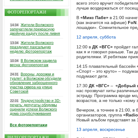
всего этого вручит победите
лучше воздержаться от посещ
ФОТОРЕПОРТАЖИ
В
«Микс Пабе»
в 21:00 начн
(как значится на афише)
FoN
Жители Волжского
14.04
лошадки». Сомнительное пред
запечатлели прекрасную
двойную радугу после ливня
12 апреля, суббота
Жители Волжского
13.04
12:00 в
ДК «ВГС»
пройдет гал
празднуют пахсальную
неделю: фоторепортаж
как я и говорил раньше. Так 
родителями. И ребяткам прият
В Волжском зацвела
10.04
весна: фоторепортаж
14:15 плавательный бассейн
«Спорт – это круто» – подум
Вороны, дорожки и
24.01
подумают дети.
туалет: в Волжском обсудили
обновление заброшенного
17:30
ДК «ВГС»
–
«Добрый 
участка сквера на улице
нас прозвучат хиты различны
Советской
эстраду. Программа вроде мод
возрастов, а не только «кому
Трудоустройство и 3D-
22.01
печать: депутаты облдумы
оценили успехи Волжского
Вечером, а точнее в 21:00, в
дома соцобслуживания
организаторов, группа
«Radio
Новый альбом представят за 1
Все фоторепортажи
13 апреля, воскресенье
ВИДЕОРЕПОРТАЖИ