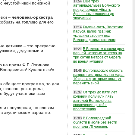
Еще трех
17:54
 с неустойчивой психикой
автовладельцев Волжского
предупредили убрать
брошенные машины до
овки –
человека-оркестра
эвакуации
обрать на топливо для его
Родина-мать, Волжские
17:14
паруса, шлюз №1: как
украсили стройку под
Волгоградским вокзалом
ые детишки – это прекрасно,
В Волжском спасли двух
16:21
абушками, дедушками и
парней, которых отнесло на
три сотни метров от берега
во время купания
ю
на призы Ф.Г. Логинова.
Вооодииичка! Купаааться!» –
Волгоградскую область
15:48
накроет экстремальная жара:
10 правил, которые помогут
пережить зной
ак обещает программа, то для
, шансон, рок-н-ролл,
От трех до пяти лет
15:37
е будут участники всех
колонии получили пять
жителей Волжского за
вовлечение детей в
я и популярная, по словам
проституцию
в акустическом варианте.
В Волгоградской
15:03
области в июле без вести
пропали 70 человек