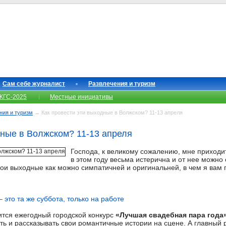
Сам себе журналист
Развлечения и туризм
КГС-2025
Местные инициативы
ния и туризм
→ Как провести эти выходные в Волжском? 11-13 апреля
дные в Волжском? 11-13 апреля
Господа, к великому сожалению, мне приходит
в этом году весьма истерична и от нее можно 
вои выходные как можно симпатичней и оригинальней, в чем я вам
 это та же суббота, только на работе
оится ежегодный городской конкурс
«Лучшая свадебная пара года
петь и рассказывать свои романтичные истории на сцене. А главный