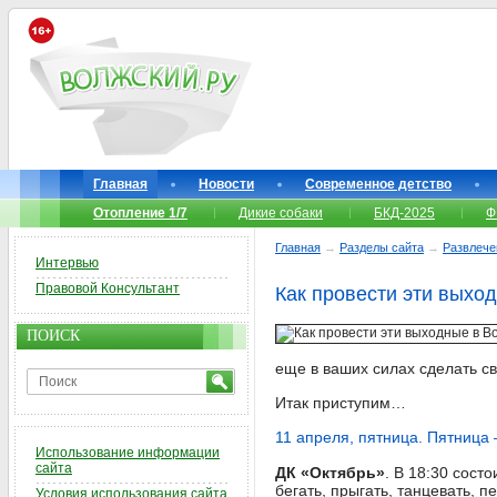
Главная
Новости
Современное детство
Отопление 1/7
Дикие собаки
БКД-2025
Ф
Главная
→
Разделы сайта
→
Развлече
Интервью
Правовой Консультант
Как провести эти выхо
ПОИСК
еще в ваших силах сделать с
Итак приступим…
11 апреля, пятница. Пятница –
Использование информации
сайта
ДК «Октябрь»
. В 18:30 сост
бегать, прыгать, танцевать, 
Условия использования сайта