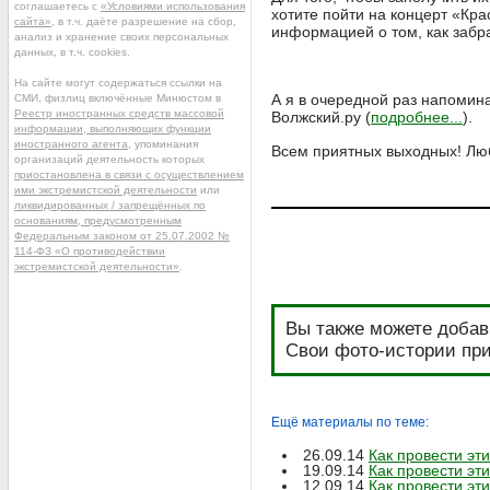
соглашаетесь с
«Условиями использования
хотите пойти на концерт «Кр
сайта»
, в т.ч. даёте разрешение на сбор,
информацией о том, как забра
анализ и хранение своих персональных
данных, в т.ч. cookies.
На сайте могут содержаться ссылки на
А я в очередной раз напомин
СМИ, физлиц включённые Минюстом в
Реестр иностранных средств массовой
Волжский.ру (
подробнее...
).
информации, выполняющих функции
иностранного агента
, упоминания
Всем приятных выходных! Лю
организаций деятельность которых
приостановлена в связи с осуществлением
ими экстремистской деятельности
или
ликвидированных / запрещённых по
основаниям, предусмотренным
Федеральным законом от 25.07.2002 №
114-ФЗ «О противодействии
экстремистской деятельности»
.
Вы также можете добав
Свои фото-истории при
Ещё материалы по теме:
26.09.14
Как провести эт
19.09.14
Как провести эт
12.09.14
Как провести эт