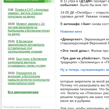
В 11 утра в
«ДТДМ»
пройдет
событию»
. Было бы мне лет 
Пожар в СНТ «Здоровье
3.08
14:00 ДК «Октябрь» – открыт
химика»: житель показал
суровых детей. Уважаю тхэква
пепелище на видео
В
антикафе «Зая»
снова сос
Момент аварии с 10-
19.03
летним мальчиком на
Карбышева в Волжском попал
Новинки кино
на видео
«Дивергент».
Экранизация кн
В Волжском
23.01
старшекурсницей Вероникой Р
эвакуировали автомобили,
оставленные под
«Это твой день».
Фильм про т
запрещающими знаками
«Три дня на убийство».
Увле
Был пьян: в Волжском
19.01
традициях «Заложницы» и «П
задержали вандала,
оторвавшего лапки суслику
Ну а теперь «кульминация» м
Разошелся по
19.01
крупному: в Волгограде
накрыли крупную подпольную
которые закрепили за мной ре
нарколабораторию
Потому что разыгрывать мы б
матерными песенками. Что бы 
Все видеорепортажи
что билеты на «Плесень» рас
решили подарить им шанс погл
меня же в рубрике.
Пользуясь данным ресурсом вы
Для того, чтобы заполучить и