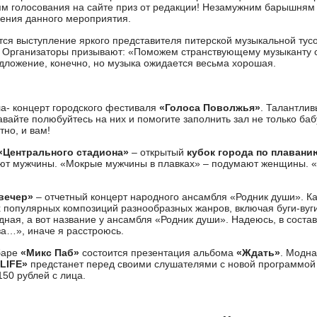
лям голосования на сайте приз от редакции! Незамужним барышням
ения данного мероприятия.
ется выступление яркого представителя питерской музыкальной тус
. Организаторы призывают: «Поможем странствующему музыканту с
ложение, конечно, но музыка ожидается весьма хорошая.
а- концерт городского фестиваля
«Голоса Поволжья»
. Талантлив
давайте полюбуйтесь на них и помогите заполнить зал не только б
но, и вам!
«Центрального стадиона»
– открытый
кубок города по плавани
ают мужчины. «Мокрые мужчины в плавках» – подумают женщины. «
вечер»
– отчетный концерт народного ансамбля «Родник души». К
х популярных композиций разнообразных жанров, включая буги-вуги
ная, а вот название у ансамбля «Родник души». Надеюсь, в состав
 за…», иначе я расстроюсь.
 баре
«Микс Паб»
состоится презентация альбома
«Ждать»
. Модна
LIFE»
предстанет перед своими слушателями с новой программой 
50 рублей с лица.