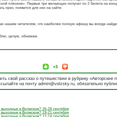
асной плесени». Первые три желающих получат по 2 билета на конц
ть приз, появится для них на сайте.
аю нашим читателям, что наиболее полную афишу вы всегда найде
блю, целую, обнимаю.
+3
ить свой рассказ о путешествии в рубрику «Авторские 
сылайте на почту admin@volzsky.ru, обязательно публи
и выходные в Волжском? 26-28 сентября
и выходные в Волжском? 19-21 сентября
и выходные в Волжском? 12-14 сентября