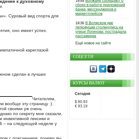
Волжане сообщают о
ждение к духовному
14:54
сбоях в работе приложений
м.
банка, мессенджеров и
маркетплейсов
н». Суровый вид спорта для
В Волжском две
14:36
легковушки столкнулись на
ятия, оно имеет успех.
улице Логинова: пострадала
пассажирка
Ещё новое на сайте
симпатичной кареглазой
СОЦСЕТИ
еном сделан в лучших
КУРСЫ ВАЛЮТ
Сегодня
Читателям,
$ 80.93
и вообще эту страницу :).
€ 93.19
той своими уж очень
днако по секрету мне сказали,
и инвективной лексики и
 6 – на следующей неделе у
алом с пояснением: почему вы