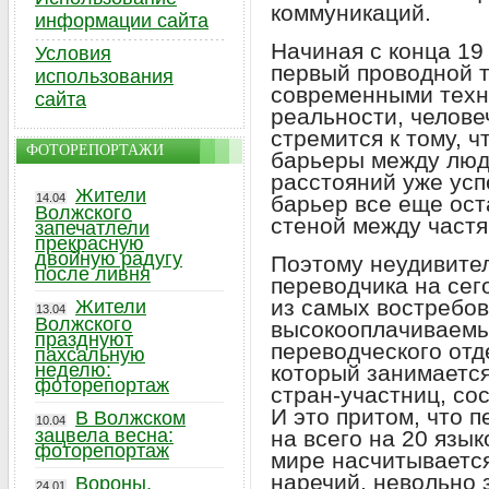
коммуникаций.
информации сайта
Начиная с конца 19 
Условия
первый проводной т
использования
современными техн
сайта
реальности, челов
стремится к тому, 
ФОТОРЕПОРТАЖИ
барьеры между люд
расстояний уже усп
Жители
14.04
барьер все еще ост
Волжского
стеной между частя
запечатлели
прекрасную
двойную радугу
Поэтому неудивител
после ливня
переводчика на сег
из самых востребо
Жители
13.04
Волжского
высокооплачиваемы
празднуют
переводческого отд
пахсальную
неделю:
который занимаетс
фоторепортаж
стран-участниц, со
И это притом, что 
В Волжском
10.04
зацвела весна:
на всего на 20 язык
фоторепортаж
мире насчитывается
наречий, невольно
Вороны,
24.01