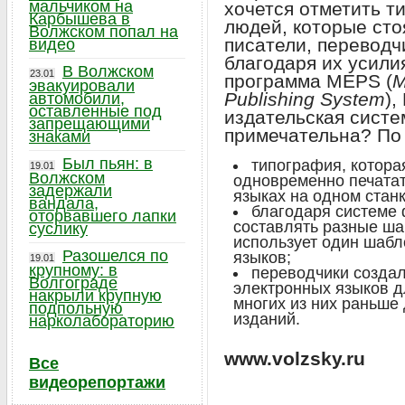
мальчиком на
хочется отметить т
Карбышева в
людей, которые стоя
Волжском попал на
писатели, переводч
видео
благодаря их усили
В Волжском
23.01
программа MEPS (
M
эвакуировали
Publishing
System
),
автомобили,
оставленные под
издательская систе
запрещающими
примечательна? По 
знаками
Был пьян: в
типография, котора
19.01
Волжском
одновременно печатат
задержали
языках на одном станк
вандала,
благодаря системе
оторвавшего лапки
составлять разные ша
суслику
использует один шабл
Разошелся по
языков;
19.01
крупному: в
переводчики созда
Волгограде
электронных языков д
накрыли крупную
многих из них раньше
подпольную
изданий.
нарколабораторию
www.volzsky.ru
Все
видеорепортажи