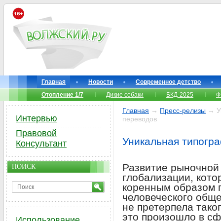
Главная
Новости
Современное детство
Отопление 1/7
Дикие собаки
БКД-2025
Ф
Главная
→
Пресс-релизы
→ Ун
Интервью
переводов
Правовой
Уникальная типогра
Консультант
Развитие рыночной
ПОИСК
глобализации, кото
коренным образом 
человеческого обще
не претерпела тако
это произошло в с
Использование