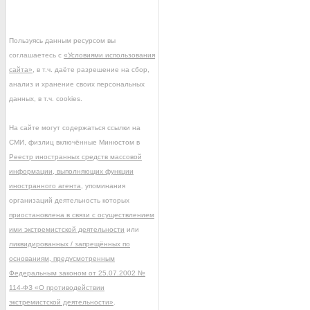
Пользуясь данным ресурсом вы
соглашаетесь с
«Условиями использования
сайта»
, в т.ч. даёте разрешение на сбор,
анализ и хранение своих персональных
данных, в т.ч. cookies.
На сайте могут содержаться ссылки на
СМИ, физлиц включённые Минюстом в
Реестр иностранных средств массовой
информации, выполняющих функции
иностранного агента
, упоминания
организаций деятельность которых
приостановлена в связи с осуществлением
ими экстремистской деятельности
или
ликвидированных / запрещённых по
основаниям, предусмотренным
Федеральным законом от 25.07.2002 №
114-ФЗ «О противодействии
экстремистской деятельности»
.