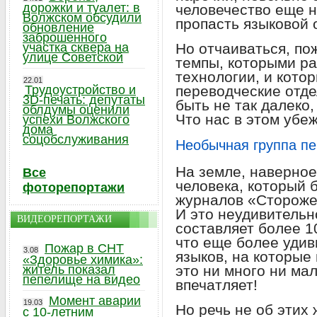
дорожки и туалет: в
человечество еще н
Волжском обсудили
пропасть языковой 
обновление
заброшенного
участка сквера на
Но отчаиваться, пож
улице Советской
темпы, которыми р
технологии, и кото
22.01
Трудоустройство и
переводческие отде
3D-печать: депутаты
быть не так далеко,
облдумы оценили
Что нас в этом убе
успехи Волжского
дома
соцобслуживания
Необычная группа п
На земле, наверное
Все
человека, который 
фоторепортажи
журналов «Стороже
И это неудивительн
ВИДЕОРЕПОРТАЖИ
составляет более 1
что еще более удив
Пожар в СНТ
3.08
языков, на которые
«Здоровье химика»:
житель показал
это ни много ни мал
пепелище на видео
впечатляет!
Момент аварии
19.03
Но речь не об этих
с 10-летним