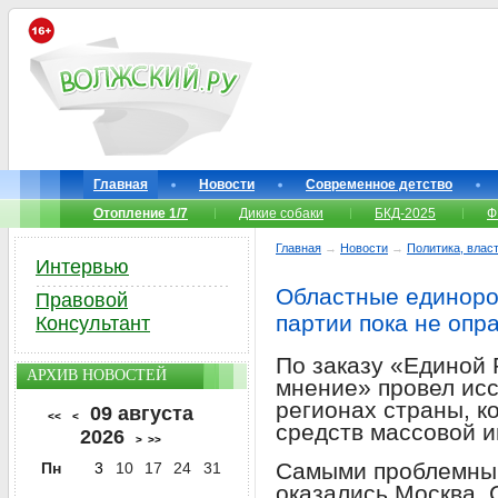
Главная
Новости
Современное детство
Отопление 1/7
Дикие собаки
БКД-2025
Ф
Главная
→
Новости
→
Политика, власт
Интервью
Областные единоро
Правовой
партии пока не оп
Консультант
По заказу «Единой
АРХИВ НОВОСТЕЙ
мнение» провел исс
регионах страны, к
09 августа
<<
<
средств массовой 
2026
>
>>
Самыми проблемны
Пн
3
10
17
24
31
оказались Москва, 