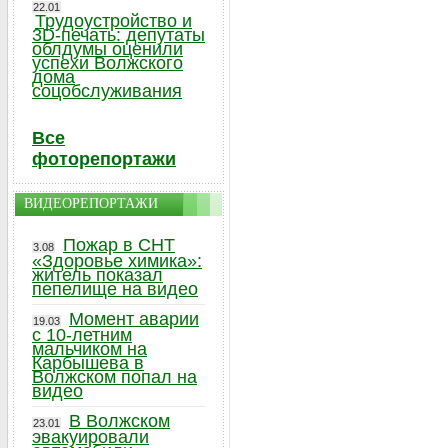
22.01
Трудоустройство и
3D-печать: депутаты
облдумы оценили
успехи Волжского
дома
соцобслуживания
Все
фоторепортажи
ВИДЕОРЕПОРТАЖИ
Пожар в СНТ
3.08
«Здоровье химика»:
житель показал
пепелище на видео
Момент аварии
19.03
с 10-летним
мальчиком на
Карбышева в
Волжском попал на
видео
В Волжском
23.01
эвакуировали