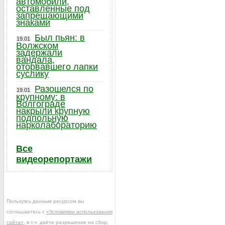
автомобили,
оставленные под
запрещающими
знаками
Был пьян: в
19.01
Волжском
задержали
вандала,
оторвавшего лапки
суслику
Разошелся по
19.01
крупному: в
Волгограде
накрыли крупную
подпольную
нарколабораторию
Все
видеорепортажи
Пользуясь данным ресурсом вы
соглашаетесь с
«Условиями использования
сайта»
, в т.ч. даёте разрешение на сбор,