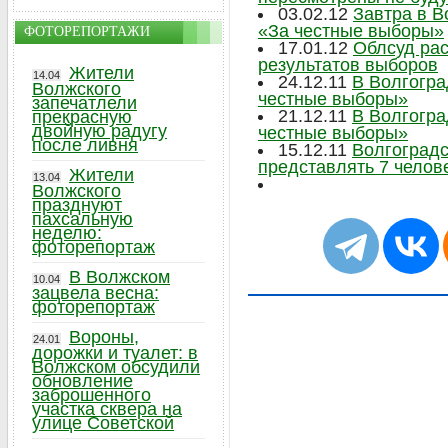
03.02.12
Завтра в В
«За честные выборы»
ФОТОРЕПОРТАЖИ
17.01.12
Облсуд рас
результатов выборов
Жители
14.04
24.12.11
В Волгогра
Волжского
честные выборы»
запечатлели
21.12.11
В Волгогра
прекрасную
двойную радугу
честные выборы»
после ливня
15.12.11
Волгоградс
представлять 7 челов
Жители
13.04
Волжского
празднуют
пахсальную
неделю:
фоторепортаж
В Волжском
10.04
зацвела весна:
фоторепортаж
Вороны,
24.01
дорожки и туалет: в
Волжском обсудили
обновление
заброшенного
участка сквера на
улице Советской