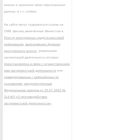
анализ и хранение своих персональных
данных, в т.ч. cookies.
На сайте могут содержаться ссылки на
СМИ, физлиц включённые Минюстом в
Реестр иностранных средств массовой
информации, выполняющих функции
иностранного агента
, упоминания
организаций деятельность которых
приостановлена в связи с осуществлением
ими экстремистской деятельности
или
ликвидированных / запрещённых по
основаниям, предусмотренным
Федеральным законом от 25.07.2002 №
114-ФЗ «О противодействии
экстремистской деятельности»
.