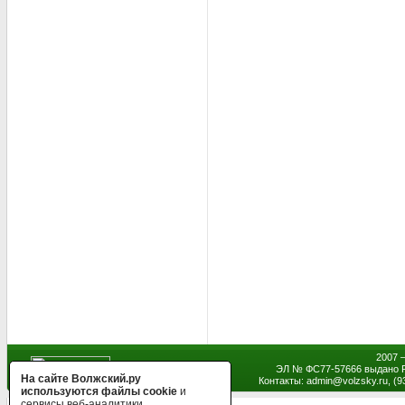
2007 
ЭЛ № ФС77-57666 выдано Р
На сайте Волжский.ру
Контакты: admin
@
volzsky.ru, (
используются файлы cookie
и
сервисы веб-аналитики