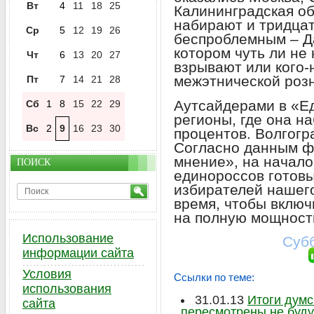
Вт
4
11
18
25
Калининградская об
набирают и тридцат
Ср
5
12
19
26
беспроблемным – Да
котором чуть ли не
Чт
6
13
20
27
взрывают или кого-
межэтнической розн
Пт
7
14
21
28
Аутсайдерами в «Е
Сб
1
8
15
22
29
регионы, где она н
Вс
2
9
16
23
30
процентов. Волгогра
Согласно данным 
мнение», на начало 
ПОИСК
единороссов готовы
избирателей нашего
время, чтобы вклю
на полную мощност
Использование
Субб
информации сайта
Условия
Ссылки по теме:
использования
31.01.13
Итоги думс
сайта
пересмотрены не буду