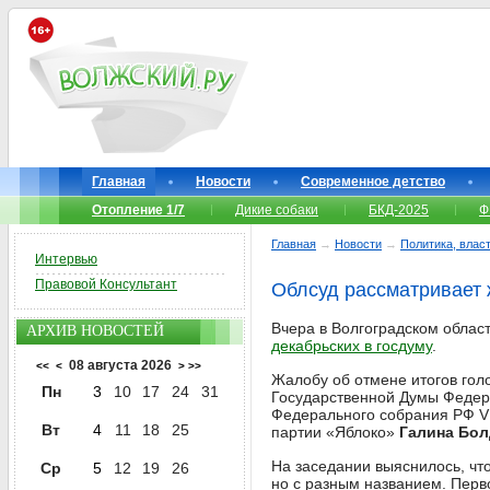
Главная
Новости
Современное детство
Отопление 1/7
Дикие собаки
БКД-2025
Ф
Главная
→
Новости
→
Политика, власт
Интервью
Правовой Консультант
Облсуд рассматривает 
Вчера в Волгоградском облас
АРХИВ НОВОСТЕЙ
декабрьских в госдуму
.
08 августа 2026
<<
<
>
>>
Жалобу об отмене итогов гол
Пн
3
10
17
24
31
Государственной Думы Федера
Федерального собрания РФ VI
Вт
4
11
18
25
партии «Яблоко»
Галина Бо
На заседании выяснилось, чт
Ср
5
12
19
26
но с разным названием. Перв