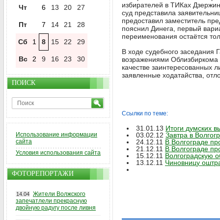
избирателей в ТИКах Дзержинс
Чт
6
13
20
27
суд представила заявительни
предоставил заместитель пре
Пт
7
14
21
28
пояснил Динега, первый вари
переименования остаётся тол
Сб
1
8
15
22
29
В ходе судебного заседания 
Вс
2
9
16
23
30
возражениями Облизбиркома п
качестве заинтересованных л
заявленные ходатайства, отл
ПОИСК
Ссылки по теме:
31.01.13
Итоги думских в
Использование информации
03.02.12
Завтра в Волгог
сайта
24.12.11
В Волгограде пр
21.12.11
В Волгограде пр
Условия использования сайта
15.12.11
Волгоградскую о
13.12.11
Чиновницу оштр
ФОТОРЕПОРТАЖИ
Жители Волжского
14.04
запечатлели прекрасную
двойную радугу после ливня