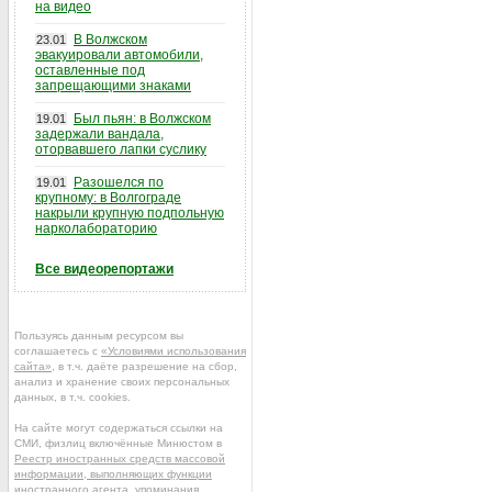
на видео
В Волжском
23.01
эвакуировали автомобили,
оставленные под
запрещающими знаками
Был пьян: в Волжском
19.01
задержали вандала,
оторвавшего лапки суслику
Разошелся по
19.01
крупному: в Волгограде
накрыли крупную подпольную
нарколабораторию
Все видеорепортажи
Пользуясь данным ресурсом вы
соглашаетесь с
«Условиями использования
сайта»
, в т.ч. даёте разрешение на сбор,
анализ и хранение своих персональных
данных, в т.ч. cookies.
На сайте могут содержаться ссылки на
СМИ, физлиц включённые Минюстом в
Реестр иностранных средств массовой
информации, выполняющих функции
иностранного агента
, упоминания