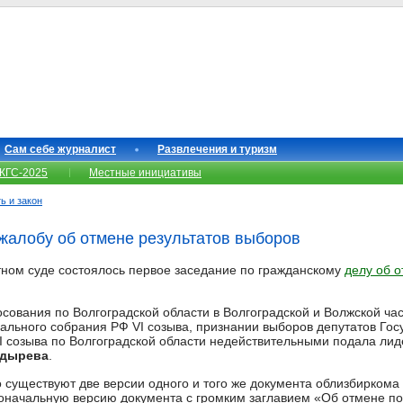
Сам себе журналист
Развлечения и туризм
КГС-2025
Местные инициативы
ь и закон
жалобу об отмене результатов выборов
тном суде состоялось первое заседание по гражданскому
делу об о
осования по Волгоградской области в Волгоградской и Волжской ча
льного собрания РФ VI созыва, признании выборов депутатов Го
 созыва по Волгоградской области недействительными подала лид
лдырева
.
о существуют две версии одного и того же документа облизбирком
оначальную версию документа с громким заглавием «Об отмене по