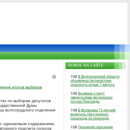
НОВОЕ НА САЙТЕ
В Волгоградской области
7.08
объявлена беспилотная
опасность ночью 7 августа
тмене итогов выборов
Волжане станут
7.08
свидетелями метеорного
стях по выборам депутатов
потока Персеиды
сударственной Думы
ер волгоградского отделения
В Волжском 73-летний
7.08
водитель сбил пьяного
пешехода на переходе
а с одинаковым содержанием,
Причиной скопления
7.08
вторного подсчета голосов