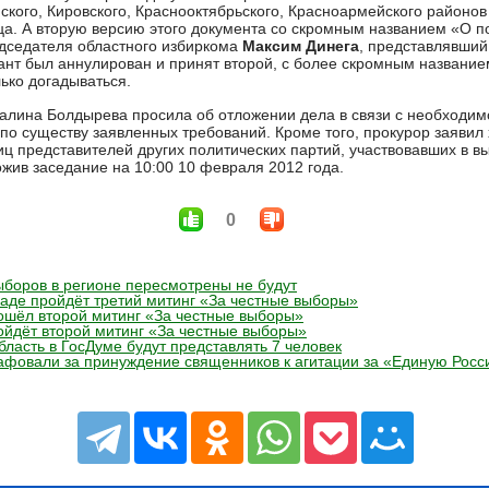
кого, Кировского, Краснооктябрьского, Красноармейского районов
ца. А вторую версию этого документа со скромным названием «О п
дседателя областного избиркома
Максим Динега
, представлявший
ант был аннулирован и принят второй, с более скромным название
ько догадываться.
Галина Болдырева просила об отложении дела в связи с необходи
о существу заявленных требований. Кроме того, прокурор заявил 
иц представителей других политических партий, участвовавших в в
ожив заседание на 10:00 10 февраля 2012 года.
0
ыборов в регионе пересмотрены не будут
раде пройдёт третий митинг «За честные выборы»
ошёл второй митинг «За честные выборы»
ойдёт второй митинг «За честные выборы»
бласть в ГосДуме будут представлять 7 человек
афовали за принуждение священников к агитации за «Единую Рос