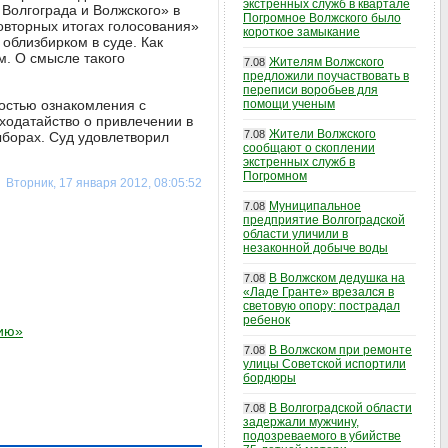
экстренных служб в квартале
 Волгограда и Волжского» в
Погромное Волжского было
овторных итогах голосования»
короткое замыкание
 облизбирком в суде. Как
м. О смысле такого
Жителям Волжского
7.08
предложили поучаствовать в
переписи воробьев для
мостью ознакомления с
помощи ученым
ходатайство о привлечении в
Жители Волжского
7.08
ыборах. Суд удовлетворил
сообщают о скоплении
экстренных служб в
Погромном
Вторник, 17 января 2012, 08:05:52
Муниципальное
7.08
предприятие Волгоградской
области уличили в
незаконной добыче воды
В Волжском дедушка на
7.08
«Ладе Гранте» врезался в
световую опору: пострадал
ребенок
сию»
В Волжском при ремонте
7.08
улицы Советской испортили
бордюры
В Волгоградской области
7.08
задержали мужчину,
подозреваемого в убийстве