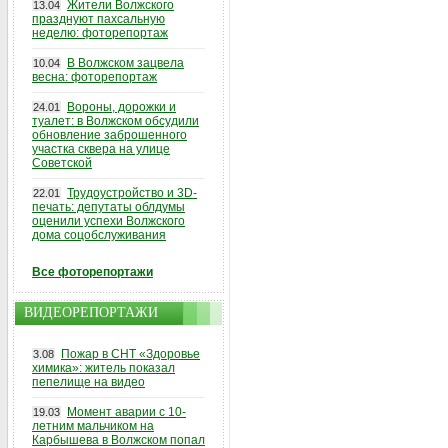
Жители Волжского
13.04
празднуют пахсальную
неделю: фоторепортаж
В Волжском зацвела
10.04
весна: фоторепортаж
Вороны, дорожки и
24.01
туалет: в Волжском обсудили
обновление заброшенного
участка сквера на улице
Советской
Трудоустройство и 3D-
22.01
печать: депутаты облдумы
оценили успехи Волжского
дома соцобслуживания
Все фоторепортажи
ВИДЕОРЕПОРТАЖИ
Пожар в СНТ «Здоровье
3.08
химика»: житель показал
пепелище на видео
Момент аварии с 10-
19.03
летним мальчиком на
Карбышева в Волжском попал