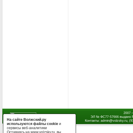
2007 
ЭЛ № ФС77-57666 выдано Р
На сайте Волжский.ру
Контакты: admin
@
volzsky.ru, (
используются файлы cookie
и
сервисы веб-аналитики
Оставаясь на www.volzsky.ru, вы