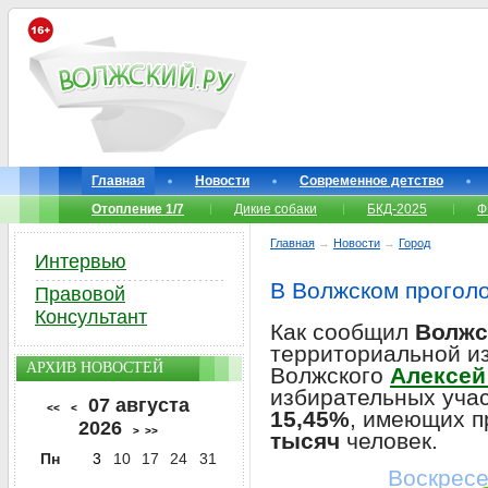
Главная
Новости
Современное детство
Отопление 1/7
Дикие собаки
БКД-2025
Ф
Главная
→
Новости
→
Город
Интервью
В Волжском прогол
Правовой
Консультант
Как сообщил
Волжс
территориальной из
АРХИВ НОВОСТЕЙ
Волжского
Алексей
избирательных учас
07 августа
<<
<
15,45%
, имеющих п
2026
>
>>
тысяч
человек.
Пн
3
10
17
24
31
Воскресе