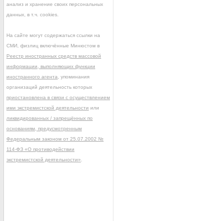
анализ и хранение своих персональных
данных, в т.ч. cookies.
На сайте могут содержаться ссылки на
СМИ, физлиц включённые Минюстом в
Реестр иностранных средств массовой
информации, выполняющих функции
иностранного агента
, упоминания
организаций деятельность которых
приостановлена в связи с осуществлением
ими экстремистской деятельности
или
ликвидированных / запрещённых по
основаниям, предусмотренным
Федеральным законом от 25.07.2002 №
114-ФЗ «О противодействии
экстремистской деятельности»
.