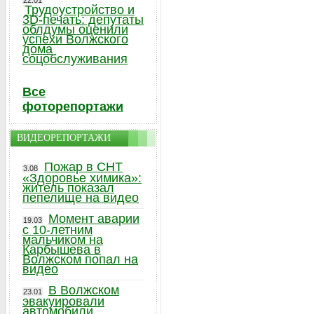
22.01
Трудоустройство и
3D-печать: депутаты
облдумы оценили
успехи Волжского
дома
соцобслуживания
Все
фоторепортажи
ВИДЕОРЕПОРТАЖИ
Пожар в СНТ
3.08
«Здоровье химика»:
житель показал
пепелище на видео
Момент аварии
19.03
с 10-летним
мальчиком на
Карбышева в
Волжском попал на
видео
В Волжском
23.01
эвакуировали
автомобили,