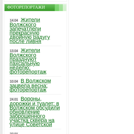
ФОТОРЕПОРТАЖИ
Жители
14.04
Волжского
запечатлели
прекрасную
двойную радугу
после ливня
Жители
13.04
Волжского
празднуют
пахсальную
неделю:
фоторепортаж
В Волжском
10.04
зацвела весна:
фоторепортаж
Вороны,
24.01
дорожки и туалет: в
Волжском обсудили
обновление
заброшенного
участка сквера на
улице Советской