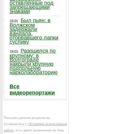
оставленные под
запрещающими
знаками
Был пьян: в
19.01
Волжском
задержали
вандала,
оторвавшего лапки
суслику
Разошелся по
19.01
крупному: в
Волгограде
накрыли крупную
подпольную
нарколабораторию
Все
видеорепортажи
Пользуясь данным ресурсом вы
соглашаетесь с
«Условиями использования
сайта»
, в т.ч. даёте разрешение на сбор,