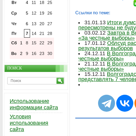
Вт
4
11
18
25
Ссылки по теме:
Ср
5
12
19
26
31.01.13
Итоги думс
Чт
6
13
20
27
пересмотрены не буду
03.02.12
Завтра в В
Пт
7
14
21
28
«За честные выборы»
17.01.12
Облсуд рас
Сб
1
8
15
22
29
результатов выборов
24.12.11
В Волгогра
Вс
2
9
16
23
30
честные выборы»
21.12.11
В Волгогра
ПОИСК
честные выборы»
15.12.11
Волгоградс
представлять 7 челов
Использование
информации сайта
Условия
использования
сайта