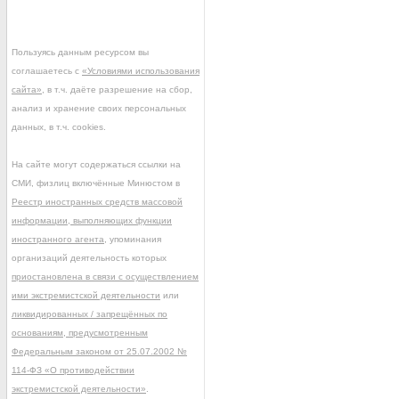
Пользуясь данным ресурсом вы
соглашаетесь с
«Условиями использования
сайта»
, в т.ч. даёте разрешение на сбор,
анализ и хранение своих персональных
данных, в т.ч. cookies.
На сайте могут содержаться ссылки на
СМИ, физлиц включённые Минюстом в
Реестр иностранных средств массовой
информации, выполняющих функции
иностранного агента
, упоминания
организаций деятельность которых
приостановлена в связи с осуществлением
ими экстремистской деятельности
или
ликвидированных / запрещённых по
основаниям, предусмотренным
Федеральным законом от 25.07.2002 №
114-ФЗ «О противодействии
экстремистской деятельности»
.