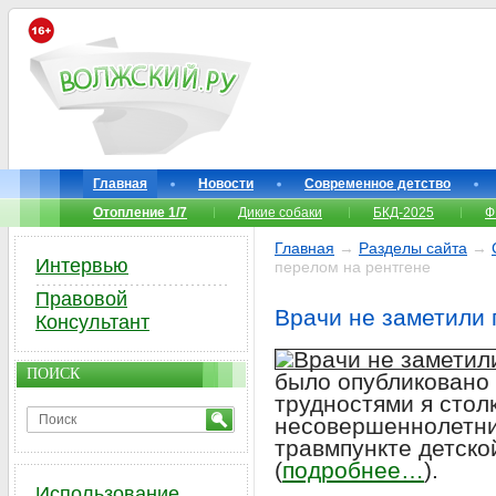
Главная
Новости
Современное детство
Отопление 1/7
Дикие собаки
БКД-2025
Ф
Главная
→
Разделы сайта
→
Интервью
перелом на рентгене
Правовой
Врачи не заметили 
Консультант
ПОИСК
было опубликовано 
трудностями я стол
несовершеннолетни
травмпункте детск
(
подробнее…
).
Использование