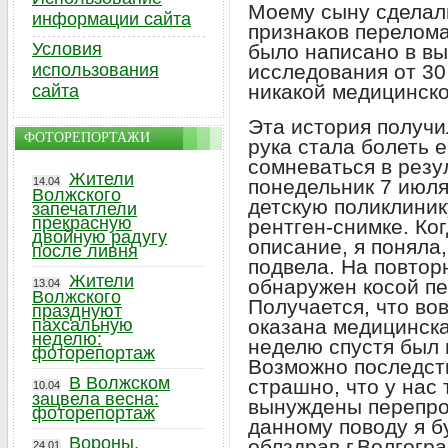
Моему сыну сделали
информации сайта
признаков перелома
Условия
было написано в вы
использования
исследования от 30
никакой медицинск
сайта
Эта история получи
ФОТОРЕПОРТАЖИ
рука стала болеть е
сомневаться в резу
Жители
14.04
понедельник 7 июля 
Волжского
детскую поликлиник
запечатлели
прекрасную
рентген-снимке. Ко
двойную радугу
описание, я поняла,
после ливня
подвела. На повтор
Жители
обнаружен косой пе
13.04
Волжского
Получается, что во
празднуют
пахсальную
оказана медицинска
неделю:
неделю спустя был 
фоторепортаж
Возможно последств
В Волжском
страшно, что у нас
10.04
зацвела весна:
вынуждены перепро
фоторепортаж
данному поводу я б
Вороны,
облздрав г.Волгогра
24.01