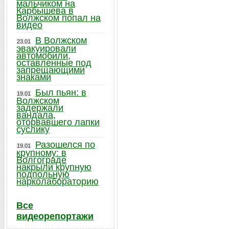
мальчиком на
Карбышева в
Волжском попал на
видео
В Волжском
23.01
эвакуировали
автомобили,
оставленные под
запрещающими
знаками
Был пьян: в
19.01
Волжском
задержали
вандала,
оторвавшего лапки
суслику
Разошелся по
19.01
крупному: в
Волгограде
накрыли крупную
подпольную
нарколабораторию
Все
видеорепортажи