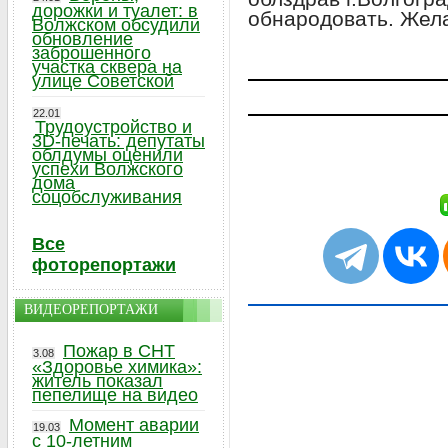
дорожки и туалет: в
обнародовать. Жел
Волжском обсудили
обновление
заброшенного
участка сквера на
улице Советской
22.01
Трудоустройство и
3D-печать: депутаты
облдумы оценили
успехи Волжского
дома
соцобслуживания
Все
фоторепортажи
ВИДЕОРЕПОРТАЖИ
Пожар в СНТ
3.08
«Здоровье химика»:
житель показал
пепелище на видео
Момент аварии
19.03
с 10-летним