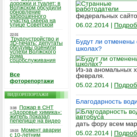
дорожки и туалет: в
Волжском обсудили
обновление
федеральных сайто
заброшенного
участка сквера на
06.02.2014 |
Подроб
улице Советской
22.01
Трудоустройство и
Будут ли отменены 
3D-печать: депутаты
облдумы оценили
школах?
успехи Волжского
дома
соцобслуживания
Из-за аномальных х
Все
февраля.
фоторепортажи
05.02.2014 |
Подроб
ВИДЕОРЕПОРТАЖИ
Благодарность вод
Пожар в СНТ
3.08
«Здоровье химика»:
житель показал
пепелище на видео
дать фору всем ма
Момент аварии
19.03
05.02.2014 |
Подроб
с 10-летним