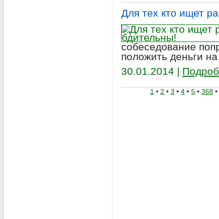
Для тех кто ищет ра
собеседование попр
положить деньги на
30.01.2014 |
Подроб
1
•
2
•
3
•
4
•
5
•
368