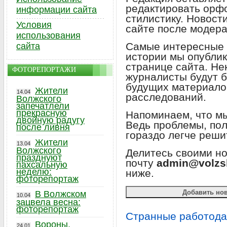
редактировать орф
информации сайта
стилистику. Новост
Условия
сайте после модер
использования
Самые интересные 
сайта
истории мы опублик
странице сайта. Не
ФОТОРЕПОРТАЖИ
журналисты будут б
будущих материало
Жители
14.04
расследований.
Волжского
запечатлели
прекрасную
Напоминаем, что мы
двойную радугу
Ведь проблемы, по
после ливня
гораздо легче реши
Жители
13.04
Волжского
Делитесь своими н
празднуют
почту
admin@volzs
пахсальную
неделю:
ниже.
фоторепортаж
В Волжском
10.04
зацвела весна:
фоторепортаж
Странные работода
Вороны,
24.01