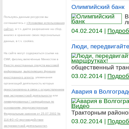
Олимпийский банк
В
Пользуясь данным ресурсом вы
л
соглашаетесь с
«Условиями использования
сайта»
, в т.ч. даёте разрешение на сбор,
04.02.2014 |
Подроб
анализ и хранение своих персональных
данных, в т.ч. cookies.
Люди, передвигайте
На сайте могут содержаться ссылки на
СМИ, физлиц включённые Минюстом в
Реестр иностранных средств массовой
общественный тран
информации, выполняющих функции
03.02.2014 |
Подроб
иностранного агента
, упоминания
организаций деятельность которых
приостановлена в связи с осуществлением
Авария в Волгоград
ими экстремистской деятельности
или
ликвидированных / запрещённых по
основаниям, предусмотренным
Тракторным районом
Федеральным законом от 25.07.2002 №
03.02.2014 |
Подроб
114-ФЗ «О противодействии
экстремистской деятельности»
.