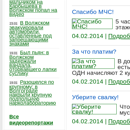
мальчиком на
Карбышева в
Волжском попал на
Спасибо МЧС!
видео
5 ча
В Волжском
23.01
этаж
эвакуировали
автомобили,
04.02.2014 |
Подроб
оставленные под
запрещающими
знаками
За что платим?
Был пьян: в
19.01
Волжском
В до
задержали
вандала,
есть
оторвавшего лапки
ОДН начисляют 2 ку
суслику
04.02.2014 |
Подроб
Разошелся по
19.01
крупному: в
Волгограде
накрыли крупную
Уберите свалку!
подпольную
нарколабораторию
Что
мус
Все
04.02.2014 |
Подроб
видеорепортажи