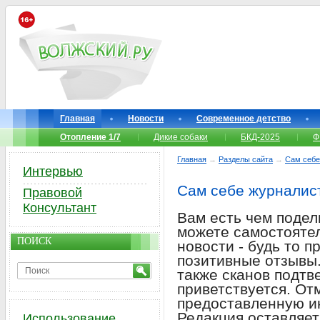
Главная
Новости
Современное детство
Отопление 1/7
Дикие собаки
БКД-2025
Ф
Главная
→
Разделы сайта
→
Сам себе
Интервью
Сам себе журналис
Правовой
Консультант
Вам есть чем подел
можете самостоятел
ПОИСК
новости - будь то 
позитивные отзывы.
также сканов подт
приветствуется. От
предоставленную и
Редакция оставляет
Использование