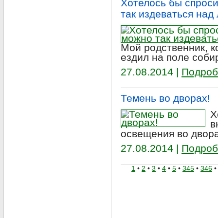
Хотелось бы спроси
так издеваться над
Мой родственник, к
ездил на поле соби
27.08.2014 |
Подроб
Темень во дворах!
Х
в
освещения во двора
27.08.2014 |
Подроб
1
•
2
•
3
•
4
•
5
•
345
•
346
•