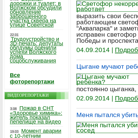
дорожки и туалет: в
Волжском обсудили
обновление
выразить свои бесп
заброшенного
участка сквера на
работающем светоф
улице Советской
"Аквапарка" и замет
исправен светофор 
22.01
Трудоустройство и
Победы и проспекта
3D-печать: депутаты
облдумы оценили
04.09.2014 |
Подроб
успехи Волжского
дома
соцобслуживания
Цыгане мучают реб
Все
фоторепортажи
постоянно цыганка,
ВИДЕОРЕПОРТАЖИ
02.09.2014 |
Подроб
Пожар в СНТ
3.08
«Здоровье химика»:
Меня пытался убит
житель показал
пепелище на видео
Момент аварии
19.03
с 10-летним