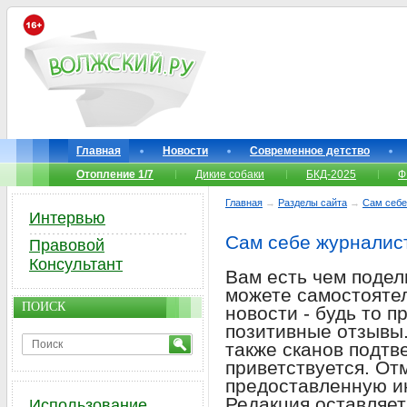
Главная
Новости
Современное детство
Отопление 1/7
Дикие собаки
БКД-2025
Ф
Главная
→
Разделы сайта
→
Сам себе
Интервью
Сам себе журналис
Правовой
Консультант
Вам есть чем подел
можете самостоятел
ПОИСК
новости - будь то 
позитивные отзывы.
также сканов подт
приветствуется. От
предоставленную и
Редакция оставляет
Использование