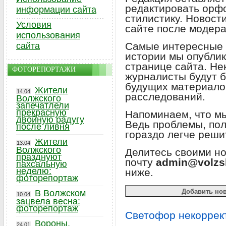
редактировать орф
информации сайта
стилистику. Новост
Условия
сайте после модер
использования
Самые интересные 
сайта
истории мы опублик
странице сайта. Не
ФОТОРЕПОРТАЖИ
журналисты будут б
будущих материало
Жители
14.04
расследований.
Волжского
запечатлели
прекрасную
Напоминаем, что мы
двойную радугу
Ведь проблемы, по
после ливня
гораздо легче реши
Жители
13.04
Волжского
Делитесь своими н
празднуют
почту
admin@volzs
пахсальную
неделю:
ниже.
фоторепортаж
В Волжском
10.04
зацвела весна:
фоторепортаж
Светофор некоррек
Вороны,
24.01