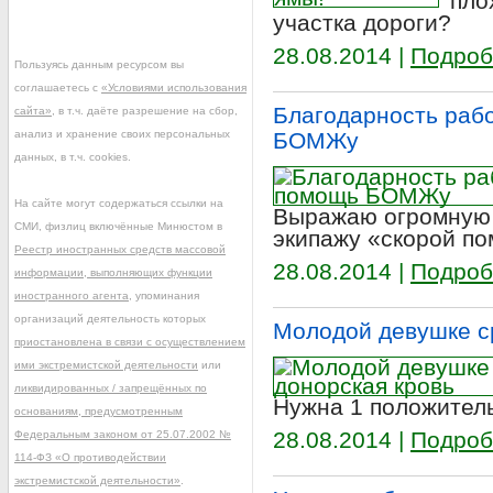
пло
участка дороги?
28.08.2014 |
Подроб
Пользуясь данным ресурсом вы
соглашаетесь с
«Условиями использования
Благодарность раб
сайта»
, в т.ч. даёте разрешение на сбор,
анализ и хранение своих персональных
БОМЖу
данных, в т.ч. cookies.
На сайте могут содержаться ссылки на
Выражаю огромную 
СМИ, физлиц включённые Минюстом в
экипажу «скорой п
Реестр иностранных средств массовой
28.08.2014 |
Подроб
информации, выполняющих функции
иностранного агента
, упоминания
организаций деятельность которых
Молодой девушке с
приостановлена в связи с осуществлением
ими экстремистской деятельности
или
ликвидированных / запрещённых по
Нужна 1 положитель
основаниям, предусмотренным
28.08.2014 |
Подроб
Федеральным законом от 25.07.2002 №
114-ФЗ «О противодействии
экстремистской деятельности»
.