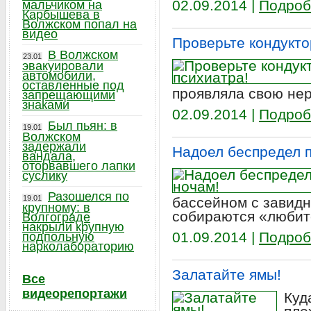
02.09.2014 |
Подроб
мальчиком на
Карбышева в
Волжском попал на
видео
Проверьте кондукто
В Волжском
23.01
эвакуировали
автомобили,
оставленные под
проявляла свою не
запрещающими
знаками
02.09.2014 |
Подроб
Был пьян: в
19.01
Волжском
задержали
Надоел беспредел п
вандала,
оторвавшего лапки
суслику
Разошелся по
19.01
бассейном с завидн
крупному: в
собираются «любит
Волгограде
накрыли крупную
01.09.2014 |
Подроб
подпольную
нарколабораторию
Залатайте ямы!
Все
видеорепортажи
Куд