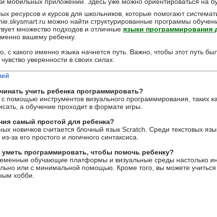
отки мобильных приложений. Здесь уже можно ориентироваться на 
ых ресурсов и курсов для школьников, которые помогают системат
ie.skysmart.ru можно найти структурированные программы обучени
ствует множество подходов и отличные
языки программирования 
именно вашему ребенку.
но, с какого именно языка начнется путь. Важно, чтобы этот путь 
чувство уверенности в своих силах.
лей
ачинать учить ребенка программировать?
 с помощью инструментов визуального программирования, таких как
исать, а обучение проходит в формате игры.
ния самый простой для ребенка?
х новичков считается блочный язык Scratch. Среди текстовых яз
з-за его простого и логичного синтаксиса.
 уметь программировать, чтобы помочь ребенку?
временные обучающие платформы и визуальные среды настолько ин
ельно или с минимальной помощью. Кроме того, вы можете учиться 
ным хобби.