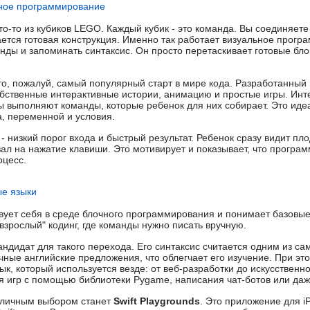
ьное программирование
что-то из кубиков LEGO. Каждый кубик - это команда. Вы соединяет
ается готовая конструкция. Именно так работает визуальное прогр
ды и запоминать синтаксис. Он просто перетаскивает готовые блок
то, пожалуй, самый популярный старт в мире кода. Разработанный в
обственные интерактивные истории, анимацию и простые игры. Инт
 выполняют команды, которые ребенок для них собирает. Это иде
а, переменной и условия.
- низкий порог входа и быстрый результат. Ребенок сразу видит пл
вал на нажатие клавиши. Это мотивирует и показывает, что програм
оцесс.
ые языки
твует себя в среде блочного программирования и понимает базовы
"взрослый" кодинг, где команды нужно писать вручную.
андидат для такого перехода. Его синтаксис считается одним из са
чные английские предложения, что облегчает его изучение. При эт
, который используется везде: от веб-разработки до искусственно
ия игр с помощью библиотеки Pygame, написания чат-ботов или да
отличным выбором станет
Swift Playgrounds
. Это приложение для i