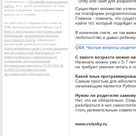
Unity или Swift для разраб
соглашаетесь с
«Условиями использования
сайта»
, в т.ч. даёте разрешение на сбор,
Существует множество отличн
анализ и хранение своих персональных
на платформе programmirovan
данных, в т.ч. cookies.
Главное - помнить, что суще
найти тот, который подойдет 
На сайте могут содержаться ссылки на
СМИ, физлиц включённые Минюстом в
Реестр иностранных средств массовой
В конечном счете, не так важ
информации, выполняющих функции
любопытство и давал ребенку 
иностранного агента
, упоминания
организаций деятельность которых
Q&A: Частые вопросы родите
приостановлена в связи с осуществлением
ими экстремистской деятельности
или
С какого возраста можно н
ликвидированных / запрещённых по
основаниям, предусмотренным
Начинать можно уже с 5-7 лет
Федеральным законом от 25.07.2002 №
не требуют умения читать и п
114-ФЗ «О противодействии
экстремистской деятельности»
.
Какой язык программирова
Самым простым для абсолютны
начинающим является Python и
Нужно ли родителю самому
Нет, это не обязательно. Со
разобраться в них самостоят
стать увлекательным совмест
www.volzsky.ru