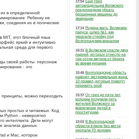
Еще трех
17:54
автовладельцев Волжского
предупредили убрать
е их в определенной
брошенные машины до
аммирование. Ребенку не
эвакуации
и, соединяя их в логические
Родина-мать, Волжские
17:14
паруса, шлюз №1: как
украсили стройку под
 MIT, этот блочный язык
Волгоградским вокзалом
ерфейс яркий и интуитивно
альная среда для первого
В Волжском спасли двух
16:21
парней, которых отнесло на
три сотни метров от берега
оды своей работы: персонаж
во время купания
мирование - это
Волгоградскую область
15:48
накроет экстремальная жара:
10 правил, которые помогут
пережить зной
От трех до пяти лет
15:37
е принципы, можно переходить
колонии получили пять
жителей Волжского за
вовлечение детей в
мых простых и читаемых. Код
проституцию
ом Python - невероятно
го интеллекта. Дети могут
В Волгоградской
15:03
же анализа данных.
области в июле без вести
пропали 70 человек
Pad и Mac, которое