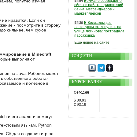
нажем, попутно изучая
Волжане сообщают о
14:54
сбоях в работе приложений
банка, мессенджеров и
маркетплейсов
у не нравится. Если он
В Волжском две
14:36
ожение - посмотрите в сторону
легковушки столкнулись на
аздо сильнее, чем сухое
улице Логинова: пострадала
пассажирка
Ещё новое на сайте
ммирование в Minecraft
СОЦСЕТИ
оторые выполняют
инов на Java. Ребенок может
ь собственного робота-
КУРСЫ ВАЛЮТ
 осязаемое и полезное в
Сегодня
$ 80.93
€ 93.19
tch и его аналоги помогут
текстовым языкам. Python
a, C# для создания игр на