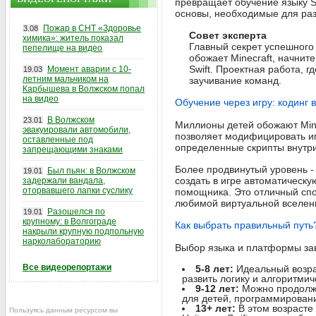
превращает обучение языку S
основы, необходимые для ра
Пожар в СНТ «Здоровье
3.08
Совет эксперта
химика»: житель показал
Главный секрет успешного о
пепелище на видео
обожает Minecraft, начнит
Swift. Проектная работа, г
Момент аварии с 10-
19.03
летним мальчиком на
заучивание команд.
Карбышева в Волжском попал
на видео
Обучение через игру: кодинг в
В Волжском
23.01
Миллионы детей обожают Mine
эвакуировали автомобили,
позволяет модифицировать иг
оставленные под
определенные скрипты внутри
запрещающими знаками
Более продвинутый уровень -
Был пьян: в Волжском
19.01
создать в игре автоматическ
задержали вандала,
оторвавшего лапки суслику
помощника. Это отличный спос
любимой виртуальной вселен
Разошелся по
19.01
крупному: в Волгограде
Как выбрать правильный путь
накрыли крупную подпольную
нарколабораторию
Выбор языка и платформы зав
Все видеорепортажи
5-8 лет:
Идеальный возрас
развить логику и алгоритми
9-12 лет:
Можно продолжат
для детей, программировани
13+ лет:
В этом возрасте 
Пользуясь данным ресурсом вы