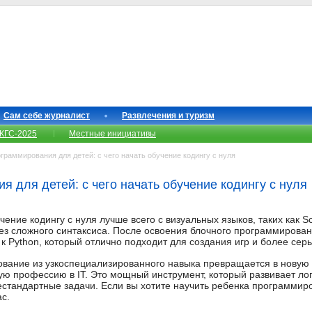
Сам себе журналист
Развлечения и туризм
КГС-2025
Местные инициативы
раммирования для детей: с чего начать обучение кодингу с нуля
 для детей: с чего начать обучение кодингу с нуля
ение кодингу с нуля лучше всего с визуальных языков, таких как S
без сложного синтаксиса. После освоения блочного программирова
к Python, который отлично подходит для создания игр и более сер
вание из узкоспециализированного навыка превращается в новую 
ущую профессию в IT. Это мощный инструмент, который развивает л
естандартные задачи. Если вы хотите научить ребенка программиров
ас.