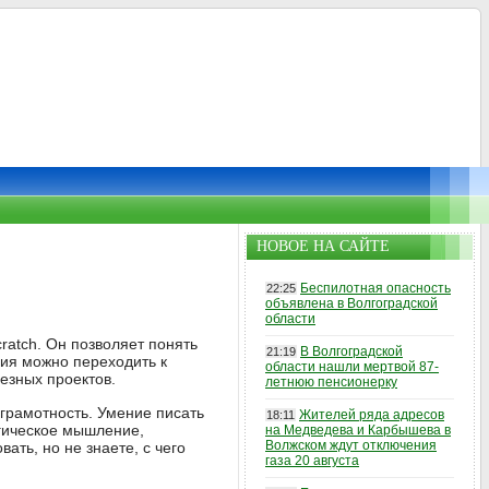
НОВОЕ НА САЙТЕ
Беспилотная опасность
22:25
объявлена в Волгоградской
области
cratch. Он позволяет понять
В Волгоградской
21:19
ния можно переходить к
области нашли мертвой 87-
ьезных проектов.
летнюю пенсионерку
грамотность. Умение писать
Жителей ряда адресов
18:11
огическое мышление,
на Медведева и Карбышева в
Волжском ждут отключения
ать, но не знаете, с чего
газа 20 августа