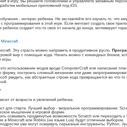
wift в игру. Вы решаете головоломки и управляете забавным персо
зработки мобильных приложений под iOS.
бучения - интерес ребенка. Не заставляйте его изучать то, что ем
е с программирования в этой игре. Если мечтает создать свое прил
де ребенок создает что-то свое от начала до конца, мотивирует гор
 Minecraft
craft. Эту страсть можно направить в продуктивное русло.
Програ
ровой мир с помощью кода. Начать можно с командных блоков, к
 игры.
 это использование модов вроде ComputerCraft или написание плаг
ую ферму, построить сложный механизм или даже запрограммироват
об увидеть, как абстрактные строки кода превращаются во что-то
ной.
?
исит от возраста и увлечений ребенка.
т для старта. Лучший выбор - визуальное программирование. Scra
ческое мышление в игровой форме.
ь осваивать продвинутые возможности Scratch или переходить к 
е в Minecraft или Roblox (на языке Lua) будут отличным выбором.
подростки уже могут осваивать серьезные инструменты. Python, Jav