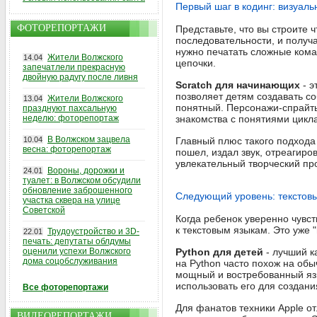
Первый шаг в кодинг: визуал
ФОТОРЕПОРТАЖИ
Представьте, что вы строите 
последовательности, и получ
нужно печатать сложные коман
Жители Волжского
14.04
цепочки.
запечатлели прекрасную
двойную радугу после ливня
Scratch для начинающих
- э
позволяет детям создавать с
Жители Волжского
13.04
понятный. Персонажи-спрайты
празднуют пахсальную
неделю: фоторепортаж
знакомства с понятиями цикл
В Волжском зацвела
10.04
Главный плюс такого подхода 
весна: фоторепортаж
пошел, издал звук, отреагиро
увлекательный творческий пр
Вороны, дорожки и
24.01
туалет: в Волжском обсудили
обновление заброшенного
Следующий уровень: текстов
участка сквера на улице
Советской
Когда ребенок уверенно чувс
к текстовым языкам. Это уже 
Трудоустройство и 3D-
22.01
печать: депутаты облдумы
оценили успехи Волжского
Python для детей
- лучший к
дома соцобслуживания
на Python часто похож на обы
мощный и востребованный язык
использовать его для создан
Все фоторепортажи
Для фанатов техники Apple 
ВИДЕОРЕПОРТАЖИ