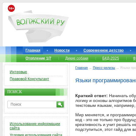
Главная
Новости
Современное детство
Отопление 1/7
Дикие собаки
БКД-2025
Ф
Главная
→
Пресс-релизы
→ Языки прог
Интервью
Правовой Консультант
Языки программирования
ПОИСК
Краткий ответ:
Начинать обуч
логику и основы алгоритмов 
текстовым языкам, например, 
Мир меняется, и программиро
код - это не только про буд
Использование информации
креативность и учит решать н
сайта
подступиться, этот гайд для в
Условия использования сайта