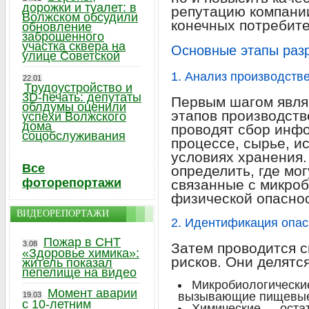
дорожки и туалет: в
репутацию компании
Волжском обсудили
конечных потребите
обновление
заброшенного
участка сквера на
Основные этапы раз
улице Советской
1. Анализ производств
22.01
Трудоустройство и
3D-печать: депутаты
Первым шагом явля
облдумы оценили
этапов производств
успехи Волжского
дома
проводят сбор инф
соцобслуживания
процессе, сырье, и
условиях хранения.
Все
определить, где мог
фоторепортажи
связанные с микроб
физической опасно
ВИДЕОРЕПОРТАЖИ
2. Идентификация опас
Пожар в СНТ
3.08
Затем проводится 
«Здоровье химика»:
рисков. Они делятся
житель показал
пепелище на видео
Микробиологически
Момент аварии
вызывающие пищевые 
19.03
с 10-летним
Химические — остат