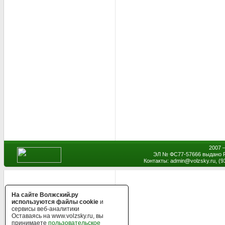
2007 
ЭЛ № ФС77-57666 выдано Р
Контакты: admin
@
volzsky.ru, (
На сайте Волжский.ру
используются файлы cookie
и
сервисы веб-аналитики
Оставаясь на www.volzsky.ru, вы
принимаете
пользовательское