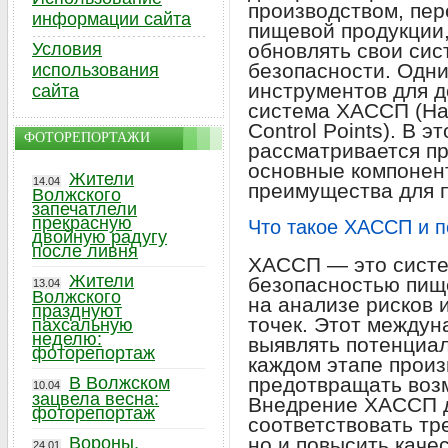
производством, пе
информации сайта
пищевой продукции
Условия
обновлять свои сис
безопасности. Одн
использования
инструментов для д
сайта
система ХАССП (Haza
Control Points). В 
ФОТОРЕПОРТАЖИ
рассматривается п
основные компонен
Жители
14.04
преимущества для 
Волжского
запечатлели
прекрасную
Что такое ХАССП и п
двойную радугу
после ливня
ХАССП — это систе
Жители
безопасностью пищ
13.04
Волжского
на анализе рисков 
празднуют
точек. Этот междун
пахсальную
неделю:
выявлять потенциал
фоторепортаж
каждом этапе произ
В Волжском
предотвращать воз
10.04
зацвела весна:
Внедрение ХАССП д
фоторепортаж
соответствовать тр
Вороны,
но и повысить каче
24.01