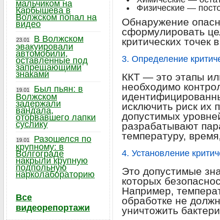
мальчиком на
Физические — пост
Карбышева в
Волжском попал на
Обнаружение опасн
видео
сформулировать це
В Волжском
критических точек 
23.01
эвакуировали
автомобили,
3. Определение критиче
оставленные под
запрещающими
знаками
ККТ — это этапы ил
необходимо контро
Был пьян: в
19.01
идентифицированны
Волжском
задержали
исключить риск их 
вандала,
допустимых уровней
оторвавшего лапки
суслику
разрабатывают пар
температуру, время,
Разошелся по
19.01
крупному: в
4. Установление критич
Волгограде
накрыли крупную
подпольную
Это допустимые зна
нарколабораторию
которых безопаснос
Например, темпера
Все
обработке не должн
видеорепортажи
уничтожить бактери