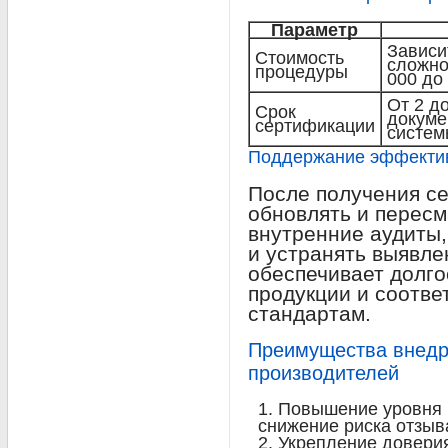
Параметр
Зависи
Стоимость
сложно
процедуры
000 до
От 2 д
Срок
докуме
сертификации
систем
Поддержание эффектив
После получения с
обновлять и пересм
внутренние аудиты,
и устранять выявле
обеспечивает долг
продукции и соотве
стандартам.
Преимущества внед
производителей
Повышение уровня 
снижение риска отзыв
Укрепление доверия