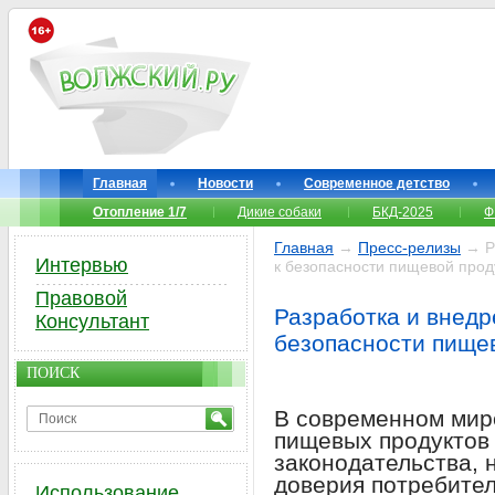
Главная
Новости
Современное детство
Отопление 1/7
Дикие собаки
БКД-2025
Ф
Главная
→
Пресс-релизы
→ Ра
Интервью
к безопасности пищевой прод
Правовой
Разработка и внед
Консультант
безопасности пище
ПОИСК
В современном мир
пищевых продуктов 
законодательства, 
доверия потребите
Использование