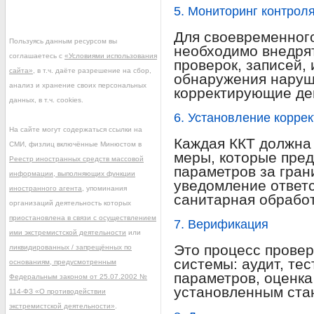
5. Мониторинг контрол
Для своевременног
Пользуясь данным ресурсом вы
необходимо внедря
соглашаетесь с
«Условиями использования
проверок, записей,
сайта»
, в т.ч. даёте разрешение на сбор,
обнаружения нару
анализ и хранение своих персональных
корректирующие де
данных, в т.ч. cookies.
6. Установление корре
На сайте могут содержаться ссылки на
Каждая ККТ должна
СМИ, физлиц включённые Минюстом в
меры, которые пре
Реестр иностранных средств массовой
параметров за гран
информации, выполняющих функции
уведомление ответс
иностранного агента
, упоминания
санитарная обработк
организаций деятельность которых
приостановлена в связи с осуществлением
7. Верификация
ими экстремистской деятельности
или
Это процесс прове
ликвидированных / запрещённых по
системы: аудит, те
основаниям, предусмотренным
параметров, оценка
Федеральным законом от 25.07.2002 №
установленным ста
114-ФЗ «О противодействии
экстремистской деятельности»
.