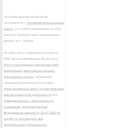
Пользуясь данным ресурсом вы
соглашаетесь с
«Условиями использования
сайта»
, в т.ч. даёте разрешение на сбор,
анализ и хранение своих персональных
данных, в т.ч. cookies.
На сайте могут содержаться ссылки на
СМИ, физлиц включённые Минюстом в
Реестр иностранных средств массовой
информации, выполняющих функции
иностранного агента
, упоминания
организаций деятельность которых
приостановлена в связи с осуществлением
ими экстремистской деятельности
или
ликвидированных / запрещённых по
основаниям, предусмотренным
Федеральным законом от 25.07.2002 №
114-ФЗ «О противодействии
экстремистской деятельности»
.