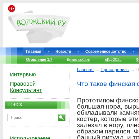
Главная
Новости
Современное детство
Отопление 1/7
Дикие собаки
БКД-2025
Ф
Главная
→
Пресс-релизы
→ Чт
Интервью
Что такое финская 
Правовой
Консультант
Прототипом финско
ПОИСК
большая нора, выры
обкладывали камням
костер, которые эт
залезал в нору, пле
образом парился. Ф
банный ритуал, и т
Использование