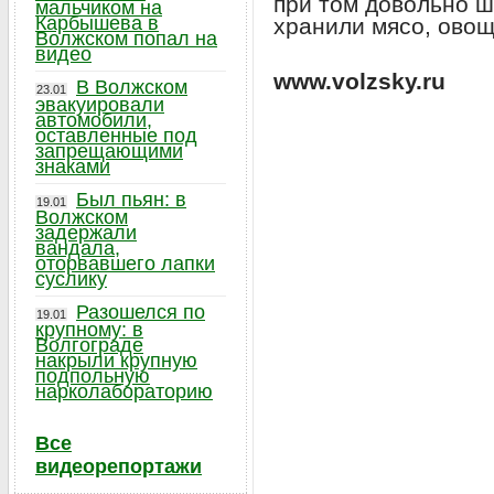
при том довольно ш
мальчиком на
Карбышева в
хранили мясо, овощи
Волжском попал на
видео
www.volzsky.ru
В Волжском
23.01
эвакуировали
автомобили,
оставленные под
запрещающими
знаками
Был пьян: в
19.01
Волжском
задержали
вандала,
оторвавшего лапки
суслику
Разошелся по
19.01
крупному: в
Волгограде
накрыли крупную
подпольную
нарколабораторию
Все
видеорепортажи