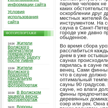
парилке человек не
информации сайта
каких обстоятельств
Условия
оскорблении друг д
использования
местных жителей б
сайта
инструментом. На 
сауна в Санкт-Пете
городе уже давно п
ФОТОРЕПОРТАЖИ
обыденное.
Жители
14.04
Во время сбора уро
Волжского
расслабиться кажды
запечатлели
прекрасную
днем в уже остывши
двойную радугу
саунах происходили
после ливня
парилась в сауне пе
Жители
13.04
венец. Сами финны 
Волжского
что в сауне должно
празднуют
пахсальную
оптимальный темпе
неделю:
сауны 90 градусов.
фоторепортаж
сауне, но влаги до
В Волжском
финны предпочитаю
10.04
зацвела весна:
деревянных домика
фоторепортаж
озер или рек. Окна
Вороны,
24.01