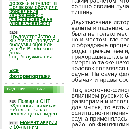
таким расчетом, чт
дорожки и туалет: в
солнце своими луча
Волжском обсудили
обновление
тишину.
заброшенного
участка сквера на
Двухтысячная истор
улице Советской
взлеты и падения. 
была не только мес
22.01
Трудоустройство и
но и местом, где со
3D-печать: депутаты
облдумы оценили
и обрядовые процед
успехи Волжского
роды; прежде чем и
дома
прихорашивалась в
соцобслуживания
смертью также нахо
человек появлялся н
Все
сауне. На сауну фи
фоторепортажи
обычаи и нравы со
Так, восточно-финс
ВИДЕОРЕПОРТАЖИ
влиянием русских б
размерами и испол
Пожар в СНТ
3.08
«Здоровье химика»:
для мытья, то есть
житель показал
санитарно-гигиенич
пепелище на видео
сауна применялась
Момент аварии
районов Финляндии
19.03
с 10-летним