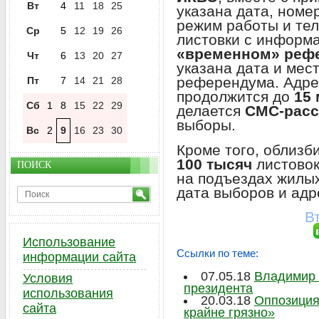
Вт
4
11
18
25
указана дата, номер
режим работы и те
Ср
5
12
19
26
листовки с информ
«временном» реф
Чт
6
13
20
27
указана дата и мес
референдума. Адре
Пт
7
14
21
28
продолжится до
15 
Сб
1
8
15
22
29
делается
СМС-рас
выборы.
Вс
2
9
16
23
30
Кроме того, облизб
100 тысяч
листово
ПОИСК
на подъездах жилых
дата выборов и адр
В
Использование
Ссылки по теме:
информации сайта
07.05.18
Владимир 
Условия
президента
использования
20.03.18
Оппозиция
сайта
крайне грязно»