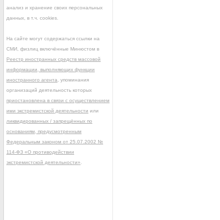
анализ и хранение своих персональных
данных, в т.ч. cookies.
На сайте могут содержаться ссылки на
СМИ, физлиц включённые Минюстом в
Реестр иностранных средств массовой
информации, выполняющих функции
иностранного агента
, упоминания
организаций деятельность которых
приостановлена в связи с осуществлением
ими экстремистской деятельности
или
ликвидированных / запрещённых по
основаниям, предусмотренным
Федеральным законом от 25.07.2002 №
114-ФЗ «О противодействии
экстремистской деятельности»
.