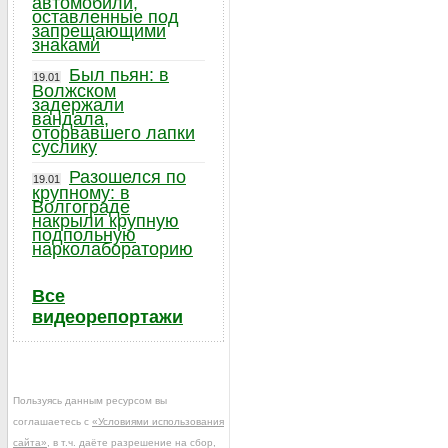
автомобили,
оставленные под
запрещающими
знаками
Был пьян: в
19.01
Волжском
задержали
вандала,
оторвавшего лапки
суслику
Разошелся по
19.01
крупному: в
Волгограде
накрыли крупную
подпольную
нарколабораторию
Все
видеорепортажи
Пользуясь данным ресурсом вы
соглашаетесь с
«Условиями использования
сайта»
, в т.ч. даёте разрешение на сбор,