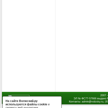
2007 
ЭЛ № ФС77-57666 выдано Р
На сайте Волжский.ру
Контакты: admin
@
volzsky.ru, (
используются файлы cookie
и
сервисы веб-аналитики