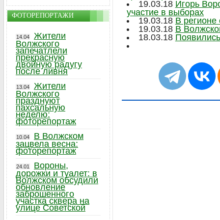
19.03.18
Игорь Вор
участие в выборах
ФОТОРЕПОРТАЖИ
19.03.18
В регионе
19.03.18
В Волжско
Жители
18.03.18
Появились
14.04
Волжского
запечатлели
прекрасную
двойную радугу
после ливня
Жители
13.04
Волжского
празднуют
пахсальную
неделю:
фоторепортаж
В Волжском
10.04
зацвела весна:
фоторепортаж
Вороны,
24.01
дорожки и туалет: в
Волжском обсудили
обновление
заброшенного
участка сквера на
улице Советской