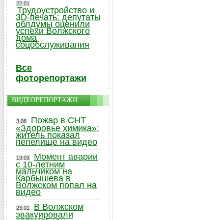
22.01
Трудоустройство и
3D-печать: депутаты
облдумы оценили
успехи Волжского
дома
соцобслуживания
Все
фоторепортажи
ВИДЕОРЕПОРТАЖИ
Пожар в СНТ
3.08
«Здоровье химика»:
житель показал
пепелище на видео
Момент аварии
19.03
с 10-летним
мальчиком на
Карбышева в
Волжском попал на
видео
В Волжском
23.01
эвакуировали