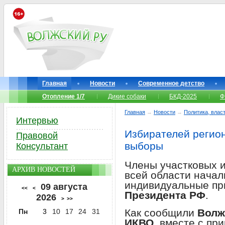
Главная
Новости
Современное детство
Отопление 1/7
Дикие собаки
БКД-2025
Ф
Главная
→
Новости
→
Политика, власт
Интервью
Избирателей регио
Правовой
выборы
Консультант
Члены участковых 
АРХИВ НОВОСТЕЙ
всей области начал
индивидуальные пр
09 августа
<<
<
Президента РФ
.
2026
>
>>
Как сообщили
Волж
Пн
3
10
17
24
31
ИКВО
, вместе с пр