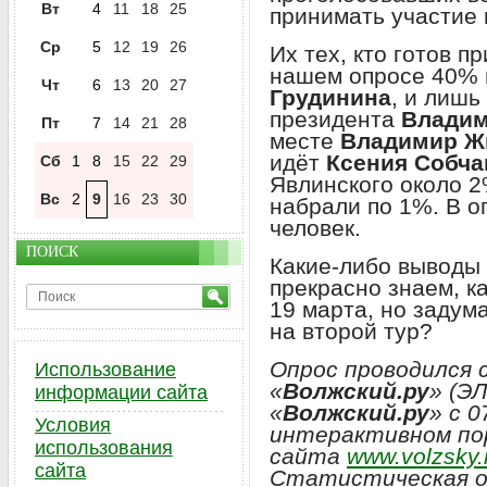
Вт
4
11
18
25
принимать участие 
Ср
5
12
19
26
Их тех, кто готов п
нашем опросе 40% 
Чт
6
13
20
27
Грудинина
, и лиш
президента
Владим
Пт
7
14
21
28
месте
Владимир Ж
идёт
Ксения Собча
Сб
1
8
15
22
29
Явлинского около 
Вс
2
9
16
23
30
набрали по 1%. В о
человек.
ПОИСК
Какие-либо выводы 
прекрасно знаем, к
19 марта, но задум
на второй тур?
Опрос проводился 
Использование
«
Волжский.ру
» (Э
информации сайта
«
Волжский.ру
» с 0
Условия
интерактивном по
использования
сайта
www.volzsky.
сайта
Статистическая о