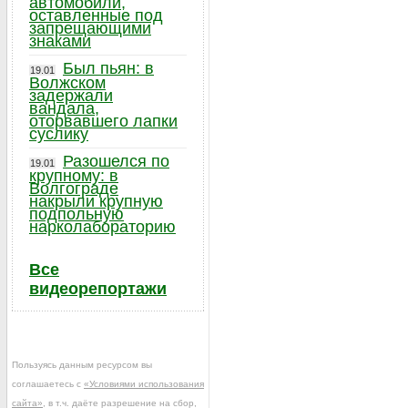
автомобили,
оставленные под
запрещающими
знаками
Был пьян: в
19.01
Волжском
задержали
вандала,
оторвавшего лапки
суслику
Разошелся по
19.01
крупному: в
Волгограде
накрыли крупную
подпольную
нарколабораторию
Все
видеорепортажи
Пользуясь данным ресурсом вы
соглашаетесь с
«Условиями использования
сайта»
, в т.ч. даёте разрешение на сбор,