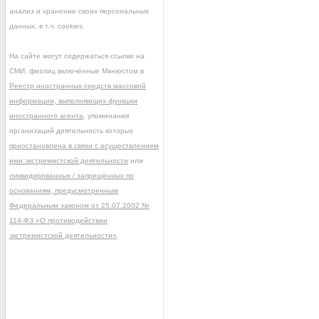
анализ и хранение своих персональных
данных, в т.ч. cookies.
На сайте могут содержаться ссылки на
СМИ, физлиц включённые Минюстом в
Реестр иностранных средств массовой
информации, выполняющих функции
иностранного агента
, упоминания
организаций деятельность которых
приостановлена в связи с осуществлением
ими экстремистской деятельности
или
ликвидированных / запрещённых по
основаниям, предусмотренным
Федеральным законом от 25.07.2002 №
114-ФЗ «О противодействии
экстремистской деятельности»
.