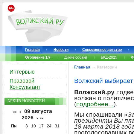
Главная
Новости
Современное детство
Отопление 1/7
Дикие собаки
БКД-2025
Ф
Главная
→ Категории
Интервью
Волжский выбирает
Правовой
Консультант
Волжский.ру
подвё
волжан о политичес
АРХИВ НОВОСТЕЙ
(
подробнее...
).
09 августа
<<
<
Мы спрашивали «
З
2026
>
>>
президенты Вы пл
18 марта 2018 год
Пн
3
10
17
24
31
проголосовавших в