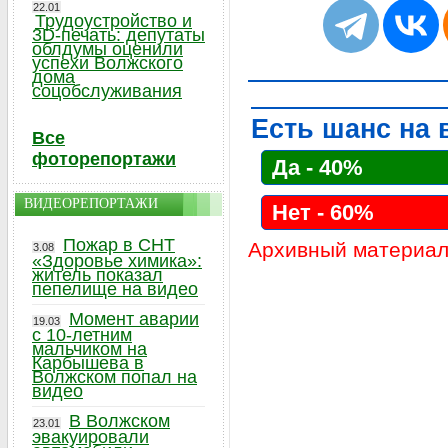
22.01
Трудоустройство и
3D-печать: депутаты
облдумы оценили
успехи Волжского
дома
соцобслуживания
Есть шанс на 
Все
фоторепортажи
Да - 40%
ВИДЕОРЕПОРТАЖИ
Нет - 60%
Пожар в СНТ
Архивный материал
3.08
«Здоровье химика»:
житель показал
пепелище на видео
Момент аварии
19.03
с 10-летним
мальчиком на
Карбышева в
Волжском попал на
видео
В Волжском
23.01
эвакуировали