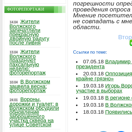
погрешности опре
проведения опроса
ФОТОРЕПОРТАЖИ
Мнение посетител
не совпадать с мн
Жители
14.04
Волжского
области.
запечатлели
прекрасную
Втор
двойную радугу
после ливня
Жители
Ссылки по теме:
13.04
Волжского
празднуют
07.05.18
Владимир 
пахсальную
президента
неделю:
фоторепортаж
20.03.18
Оппозиция
крайне грязно»
В Волжском
10.04
19.03.18
Игорь Вор
зацвела весна:
фоторепортаж
участие в выборах
19.03.18
В регионе
Вороны,
24.01
дорожки и туалет: в
19.03.18
В Волжско
Волжском обсудили
18.03.18
Появились
обновление
заброшенного
участка сквера на
улице Советской