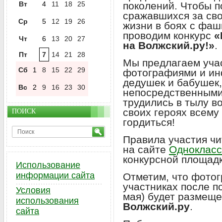
Вт
4
11
18
25
поколений. Чтобы п
сражавшихся за св
Ср
5
12
19
26
жизни в боях с фаш
проводим конкурс
«
Чт
6
13
20
27
на
Волжский.ру
!»
.
Пт
7
14
21
28
Мы предлагаем уча
Сб
1
8
15
22
29
фотографиями и ин
дедушек и бабушек
Вс
2
9
16
23
30
непосредственными
трудились в тылу в
своих героях всему 
ПОИСК
гордиться!
Правила участия чи
на сайте
Однокласс
конкурсной площадк
Использование
информации сайта
Отметим, что фото
участниках после п
Условия
мая) будет размеще
использования
Волжский.ру
.
сайта