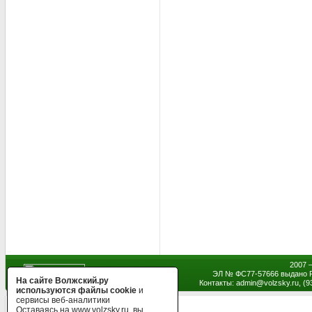
2007 
ЭЛ № ФС77-57666 выдано Р
На сайте Волжский.ру
Контакты: admin
@
volzsky.ru, (
используются файлы cookie
и
сервисы веб-аналитики
Оставаясь на www.volzsky.ru, вы