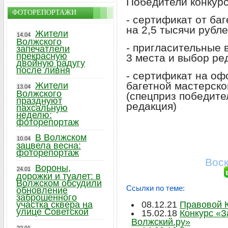
Победители конкурс
ФОТОРЕПОРТАЖИ
- сертификат от ба
на 2,5 тысячи рубле
Жители
14.04
Волжского
- пригласительные 
запечатлели
прекрасную
3 места и выбор ре
двойную радугу
после ливня
- сертификат на о
багетной мастерск
Жители
13.04
Волжского
(спецприз победите
празднуют
редакция)
пахсальную
неделю:
фоторепортаж
В Волжском
10.04
зацвела весна:
фоторепортаж
Воск
Вороны,
24.01
дорожки и туалет: в
Волжском обсудили
Ссылки по теме:
обновление
заброшенного
участка сквера на
08.12.21
Правовой К
улице Советской
15.02.18
Конкурс «З
Волжский.ру»