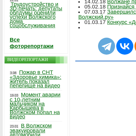
22.01
14.02.18
Волжане пр
Трудоустройство и
05.02.18
Признайся 
3D-печать: депутаты
07.03.17
Завершился
облдумы оценили
успехи Волжского
Волжский.ру»
дома
01.03.17
Конкурс «Д
соцобслуживания
Все
фоторепортажи
ВИДЕОРЕПОРТАЖИ
Пожар в СНТ
3.08
«Здоровье химика»:
житель показал
пепелище на видео
Момент аварии
19.03
с 10-летним
мальчиком на
Карбышева в
Волжском попал на
видео
В Волжском
23.01
эвакуировали
автомобили,