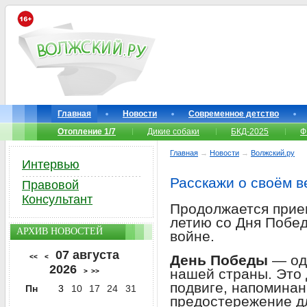
Главная
Новости
Современное детство
Отопление 1/7
Дикие собаки
БКД-2025
Ф
Главная
→
Новости
→
Волжский.ру
Интервью
Расскажи о своём в
Правовой
Консультант
Продолжается прием
летию со Дня Побе
АРХИВ НОВОСТЕЙ
войне.
07 августа
День Победы
— од
<<
<
2026
нашей страны. Это 
>
>>
подвиге, напоминан
Пн
3
10
17
24
31
предостережение д