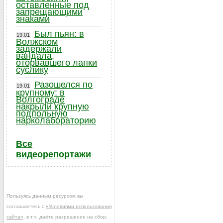
оставленные под
запрещающими
знаками
Был пьян: в
19.01
Волжском
задержали
вандала,
оторвавшего лапки
суслику
Разошелся по
19.01
крупному: в
Волгограде
накрыли крупную
подпольную
нарколабораторию
Все
видеорепортажи
Пользуясь данным ресурсом вы
соглашаетесь с
«Условиями использования
сайта»
, в т.ч. даёте разрешение на сбор,