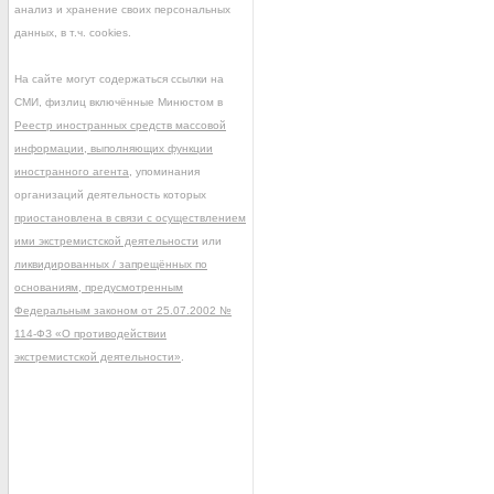
анализ и хранение своих персональных
данных, в т.ч. cookies.
На сайте могут содержаться ссылки на
СМИ, физлиц включённые Минюстом в
Реестр иностранных средств массовой
информации, выполняющих функции
иностранного агента
, упоминания
организаций деятельность которых
приостановлена в связи с осуществлением
ими экстремистской деятельности
или
ликвидированных / запрещённых по
основаниям, предусмотренным
Федеральным законом от 25.07.2002 №
114-ФЗ «О противодействии
экстремистской деятельности»
.