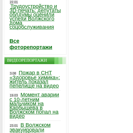
22.01
Трудоустройство и
3D-печать: депутаты
облдумы оценили
успехи Волжского
дома
соцобслуживания
Все
фоторепортажи
ВИДЕОРЕПОРТАЖИ
Пожар в СНТ
3.08
«Здоровье химика»:
житель показал
пепелище на видео
Момент аварии
19.03
с 10-летним
мальчиком на
Карбышева в
Волжском попал на
видео
В Волжском
23.01
эвакуировали