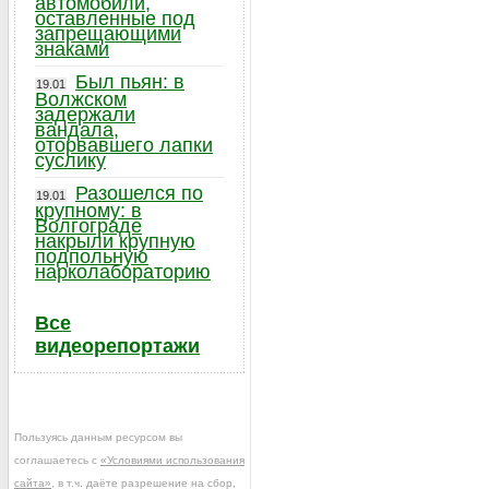
автомобили,
оставленные под
запрещающими
знаками
Был пьян: в
19.01
Волжском
задержали
вандала,
оторвавшего лапки
суслику
Разошелся по
19.01
крупному: в
Волгограде
накрыли крупную
подпольную
нарколабораторию
Все
видеорепортажи
Пользуясь данным ресурсом вы
соглашаетесь с
«Условиями использования
сайта»
, в т.ч. даёте разрешение на сбор,