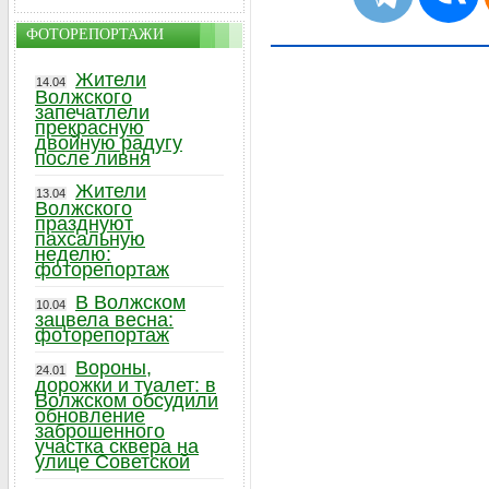
ФОТОРЕПОРТАЖИ
Жители
14.04
Волжского
запечатлели
прекрасную
двойную радугу
после ливня
Жители
13.04
Волжского
празднуют
пахсальную
неделю:
фоторепортаж
В Волжском
10.04
зацвела весна:
фоторепортаж
Вороны,
24.01
дорожки и туалет: в
Волжском обсудили
обновление
заброшенного
участка сквера на
улице Советской