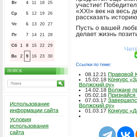
Вт
4
11
18
25
участие! Победител
«XXI» век на весь д
Ср
5
12
19
26
рассказать историю
Чт
6
13
20
27
Пусть о вашей любв
делает жизнь позит
Пт
7
14
21
28
Сб
1
8
15
22
29
Чет
Вс
2
9
16
23
30
Ссылки по теме:
ПОИСК
08.12.21
Правовой К
15.02.18
Конкурс «З
Волжский.ру»
14.02.18
Волжане пр
05.02.18
Признайся 
07.03.17
Завершился
Использование
Волжский.ру»
информации сайта
01.03.17
Конкурс «Д
Условия
использования
сайта