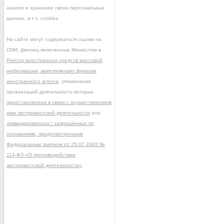
анализ и хранение своих персональных
данных, в т.ч. cookies.
На сайте могут содержаться ссылки на
СМИ, физлиц включённые Минюстом в
Реестр иностранных средств массовой
информации, выполняющих функции
иностранного агента
, упоминания
организаций деятельность которых
приостановлена в связи с осуществлением
ими экстремистской деятельности
или
ликвидированных / запрещённых по
основаниям, предусмотренным
Федеральным законом от 25.07.2002 №
114-ФЗ «О противодействии
экстремистской деятельности»
.