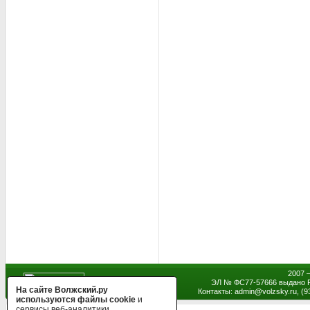
2007 
ЭЛ № ФС77-57666 выдано Р
На сайте Волжский.ру
Контакты: admin
@
volzsky.ru, (
используются файлы cookie
и
сервисы веб-аналитики