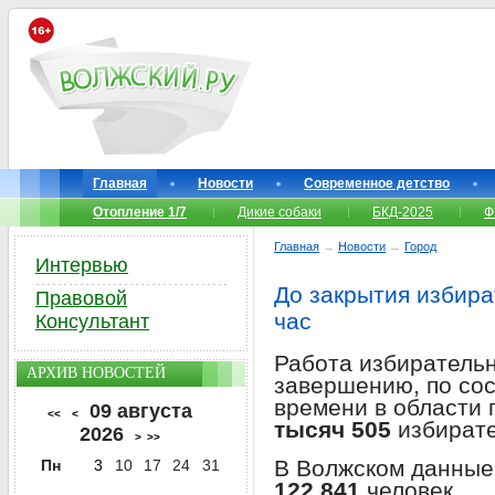
Главная
Новости
Современное детство
Отопление 1/7
Дикие собаки
БКД-2025
Ф
Главная
→
Новости
→
Город
Интервью
До закрытия избира
Правовой
час
Консультант
Работа избирательн
АРХИВ НОВОСТЕЙ
завершению, по сос
времени в области
09 августа
<<
<
тысяч 505
избирате
2026
>
>>
В Волжском данные
Пн
3
10
17
24
31
122 841
человек.