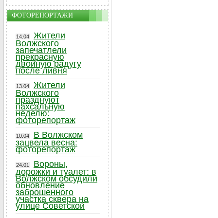
ФОТОРЕПОРТАЖИ
Жители
14.04
Волжского
запечатлели
прекрасную
двойную радугу
после ливня
Жители
13.04
Волжского
празднуют
пахсальную
неделю:
фоторепортаж
В Волжском
10.04
зацвела весна:
фоторепортаж
Вороны,
24.01
дорожки и туалет: в
Волжском обсудили
обновление
заброшенного
участка сквера на
улице Советской