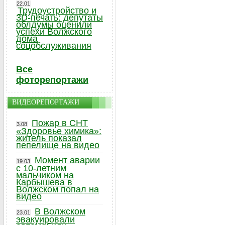
22.01
Трудоустройство и
3D-печать: депутаты
облдумы оценили
успехи Волжского
дома
соцобслуживания
Все
фоторепортажи
ВИДЕОРЕПОРТАЖИ
Пожар в СНТ
3.08
«Здоровье химика»:
житель показал
пепелище на видео
Момент аварии
19.03
с 10-летним
мальчиком на
Карбышева в
Волжском попал на
видео
В Волжском
23.01
эвакуировали