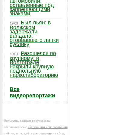
автомобили,
оставленные под
запрещающими
знаками
Был пьян: в
19.01
Волжском
задержали
вандала,
оторвавшего лапки
суслику
Разошелся по
19.01
крупному: в
Волгограде
накрыли крупную
подпольную
нарколабораторию
Все
видеорепортажи
Пользуясь данным ресурсом вы
соглашаетесь с
«Условиями использования
сайта»
, в т.ч. даёте разрешение на сбор,