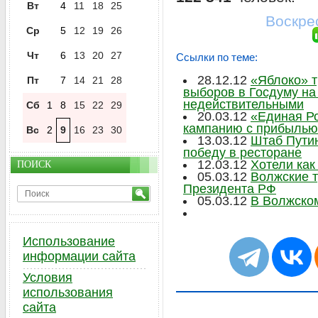
Вт
4
11
18
25
Воскрес
Ср
5
12
19
26
Чт
6
13
20
27
Ссылки по теме:
28.12.12
«Яблоко» т
Пт
7
14
21
28
выборов в Госдуму на
недействительными
Сб
1
8
15
22
29
20.03.12
«Единая Р
кампанию с прибылью
Вс
2
9
16
23
30
13.03.12
Штаб Пути
победу в ресторане
12.03.12
Хотели как
ПОИСК
05.03.12
Волжские т
Президента РФ
05.03.12
В Волжско
Использование
информации сайта
Условия
использования
сайта