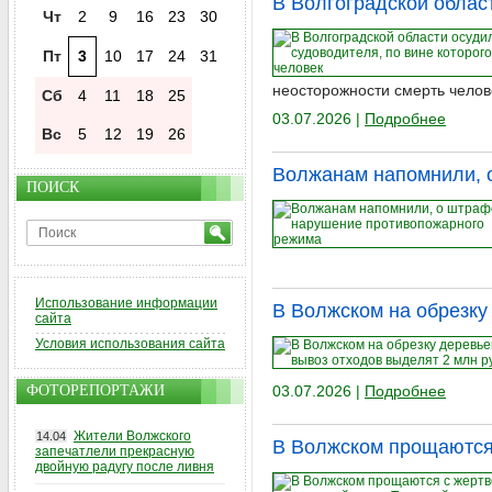
В Волгоградской област
Чт
2
9
16
23
30
Пт
3
10
17
24
31
неосторожности смерть челов
Сб
4
11
18
25
03.07.2026 |
Подробнее
Вс
5
12
19
26
Волжанам напомнили, 
ПОИСК
Использование информации
В Волжском на обрезку
сайта
Условия использования сайта
ФОТОРЕПОРТАЖИ
03.07.2026 |
Подробнее
Жители Волжского
14.04
В Волжском прощаются 
запечатлели прекрасную
двойную радугу после ливня