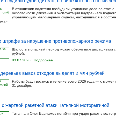
и осудили судоводителя, по вине которого погиб че
В отношении водителя возбудили уголовное дело по стать
безопасности движения и эксплуатации внутреннего водног
управляющим маломерным судном, находящимся в состоян
ека».
о штрафе за нарушение противопожарного режима
Шалость в опасный период может обернуться штрафными са
рублей.
03.07.2026 |
Подробнее
 деревьев вывоз отходов выделят 2 млн рублей
Работы будут вестись в течение всего 2026 года — с момен
31 декабря.
с жертвой ракетной атаки Татьяной Моторыгиной
Татьяна и Олег Варламов погибли при ударе ракет в волгогр