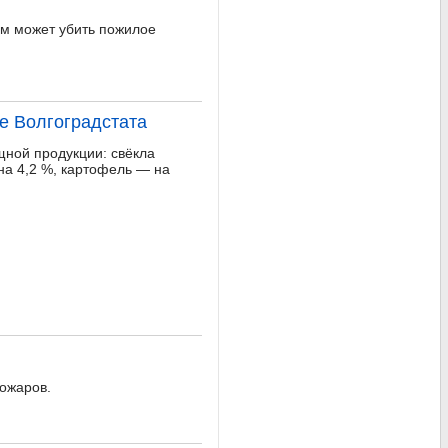
ом может убить пожилое
е Волгоградстата
щной продукции: свёкла
на 4,2 %, картофель — на
пожаров.