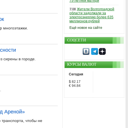
75-летней матери
Жители Волгоградской
7.08
области задолжали за
электроэнергию более 635
ок
миллионов рублей
р многоэтажки.
Ещё новое на сайте
СОЦСЕТИ
асности
з сирены в городе.
КУРСЫ ВАЛЮТ
Сегодня
$ 82.17
€ 94.84
.
ад Ареной»
о транспорта, чтобы не