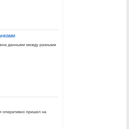
анками
бмена данными между разными
 и оперативно пришел на