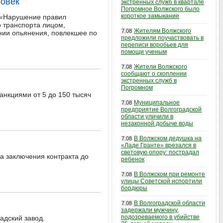
ловек
экстренных служб в квартале
Погромное Волжского было
короткое замыкание
е «Нарушение правил
о транспорта лицом,
Жителям Волжского
7.08
ии опьянения, повлекшее по
предложили поучаствовать в
переписи воробьев для
помощи ученым
Жители Волжского
7.08
сообщают о скоплении
экстренных служб в
Погромном
нкциями от 5 до 150 тысяч
Муниципальное
7.08
предприятие Волгоградской
области уличили в
незаконной добыче воды
В Волжском дедушка на
7.08
«Ладе Гранте» врезался в
световую опору: пострадал
та заключения контракта до
ребенок
В Волжском при ремонте
7.08
улицы Советской испортили
бордюры
В Волгоградской области
7.08
задержали мужчину,
подозреваемого в убийстве
адский завод.