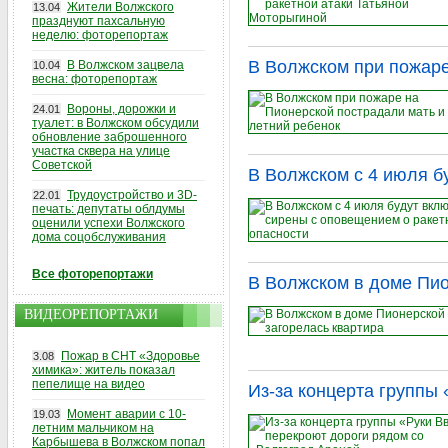
Жители Волжского
13.04
празднуют пахсальную
неделю: фоторепортаж
В Волжском при пожаре
В Волжском зацвела
10.04
весна: фоторепортаж
Вороны, дорожки и
24.01
туалет: в Волжском обсудили
обновление заброшенного
участка сквера на улице
Советской
В Волжском с 4 июля б
Трудоустройство и 3D-
22.01
печать: депутаты облдумы
оценили успехи Волжского
дома соцобслуживания
Все фоторепортажи
В Волжском в доме Пио
ВИДЕОРЕПОРТАЖИ
Пожар в СНТ «Здоровье
3.08
химика»: житель показал
пепелище на видео
Из-за концерта группы
Момент аварии с 10-
19.03
летним мальчиком на
Карбышева в Волжском попал