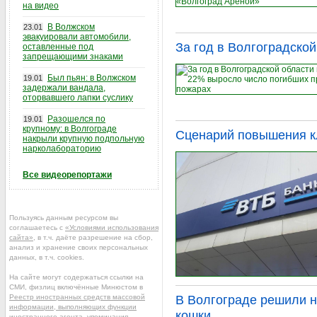
на видео
В Волжском
23.01
эвакуировали автомобили,
За год в Волгоградско
оставленные под
запрещающими знаками
Был пьян: в Волжском
19.01
задержали вандала,
оторвавшего лапки суслику
Разошелся по
19.01
крупному: в Волгограде
Сценарий повышения к
накрыли крупную подпольную
нарколабораторию
Все видеорепортажи
Пользуясь данным ресурсом вы
соглашаетесь с
«Условиями использования
сайта»
, в т.ч. даёте разрешение на сбор,
анализ и хранение своих персональных
данных, в т.ч. cookies.
На сайте могут содержаться ссылки на
СМИ, физлиц включённые Минюстом в
Реестр иностранных средств массовой
В Волгограде решили н
информации, выполняющих функции
кошки
иностранного агента
, упоминания