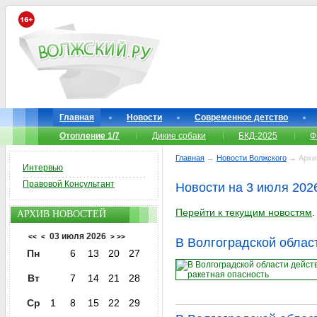
Главная
Новости
Современное детство
Отопление 1/7
Дикие собаки
БКД-2025
Ф
Главная
→
Новости Волжского
→ Архи
Интервью
Правовой Консультант
Новости на 3 июля 202
Перейти к текущим новостям
.
АРХИВ НОВОСТЕЙ
03 июля 2026
<<
<
>
>>
В Волгоградской облас
Пн
6
13
20
27
Вт
7
14
21
28
Ср
1
8
15
22
29