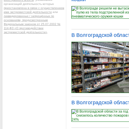
организаций деятельность которых
приостановлена в связи с осуществлением
ими экстремистской деятельности
или
ликвидированных / запрещённых по
основаниям, предусмотренным
Федеральным законом от 25.07.2002 №
114-ФЗ «О противодействии
экстремистской деятельности»
.
В Волгоградской облас
В Волгоградской облас