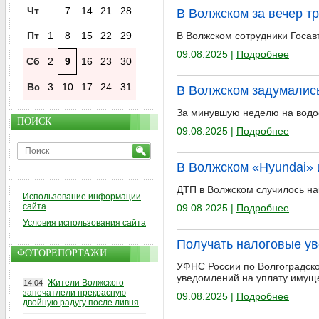
Чт
7
14
21
28
В Волжском за вечер т
Пт
1
8
15
22
29
В Волжском сотрудники Госав
09.08.2025 |
Подробнее
Сб
2
9
16
23
30
Вс
3
10
17
24
31
В Волжском задумались
За минувшую неделю на водое
ПОИСК
09.08.2025 |
Подробнее
В Волжском «Hyundai» 
ДТП в Волжском случилось нак
Использование информации
сайта
09.08.2025 |
Подробнее
Условия использования сайта
Получать налоговые ув
ФОТОРЕПОРТАЖИ
УФНС России по Волгоградско
уведомлений на уплату имущ
Жители Волжского
14.04
запечатлели прекрасную
09.08.2025 |
Подробнее
двойную радугу после ливня