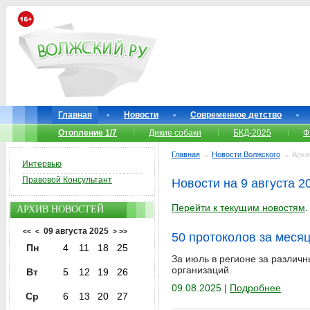
Главная
Новости
Современное детство
Отопление 1/7
Дикие собаки
БКД-2025
Ф
Главная
→
Новости Волжского
→ Архи
Интервью
Правовой Консультант
Новости на 9 августа 2
Перейти к текущим новостям
.
АРХИВ НОВОСТЕЙ
09 августа 2025
<<
<
>
>>
50 протоколов за месяц
Пн
4
11
18
25
За июль в регионе за различ
организаций.
Вт
5
12
19
26
09.08.2025 |
Подробнее
Ср
6
13
20
27