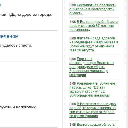
и
Беспилотная опасность
6.08
объявлена в Волгоградской
области
ий ПДД на дорогах города.
В Волгоградской области
6.08
нашли мертвой 87-летнюю
пенсионерку
Зеленом
Жителей ряда адресов
6.08
на Медведева и Карбышева в
 удалось спасти.
Волжском ждут отключения
газа 20 августа
Еще трех
6.08
автовладельцев Волжского
предупредили убрать
брошенные машины до
эвакуации
Родина-мать, Волжские
6.08
паруса, шлюз №1: как
украсили стройку под
Волгоградским вокзалом
В Волжском спасли двух
6.08
лучении налоговых
парней, которых отнесло на
три сотни метров от берега
во время купания
Волгоградскую область
6.08