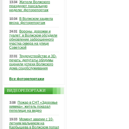
Жители Волжского
13.04
празднуют пахсальную
неделю: фоторепортаж
В Волжском зацвела
10.04
весна: фоторепортаж
Вороны, дорожки и
24.01
туалет: в Волжском обсудили
обновление заброшенного
участка сквера на улице
Советской
Трудоустройство и 3D-
22.01
печать: депутаты облдумы
оценили успехи Волжского
дома соцобслуживания
Все фоторепортажи
ВИДЕОРЕПОРТАЖИ
Пожар в СНТ «Здоровье
3.08
химика»: житель показал
пепелище на видео
Момент аварии с 10-
19.03
летним мальчиком на
Карбышева в Волжском попал