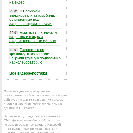
на видео
В Волжском
23.01
эвакуировали автомобили,
оставленные под
запрещающими знаками
Был пьян: в Волжском
19.01
задержали вандала,
оторвавшего лапки суслику
Разошелся по
19.01
крупному: в Волгограде
накрыли крупную подпольную
нарколабораторию
Все видеорепортажи
Пользуясь данным ресурсом вы
соглашаетесь с
«Условиями использования
сайта»
, в т.ч. даёте разрешение на сбор,
анализ и хранение своих персональных
данных, в т.ч. cookies.
На сайте могут содержаться ссылки на
СМИ, физлиц включённые Минюстом в
Реестр иностранных средств массовой
информации, выполняющих функции
иностранного агента
, упоминания