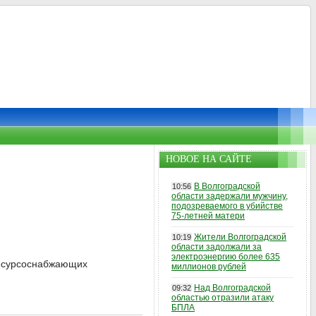
НОВОЕ НА САЙТЕ
В Волгоградской
10:56
области задержали мужчину,
подозреваемого в убийстве
75-летней матери
Жители Волгоградской
10:19
области задолжали за
электроэнергию более 635
ресурсоснабжающих
миллионов рублей
Над Волгоградской
09:32
областью отразили атаку
БПЛА