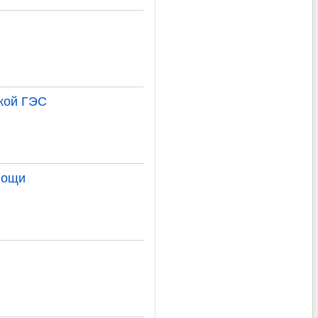
ской ГЭС
вощи