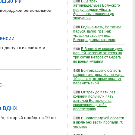
мощью ИИ
Еще трех
6.08
автовладельцев Волжского
предупредили убрать
лгоградской региональной
брошенные машины до
эвакуации
Родина-мать, Волжские
6.08
паруса, шлюз №1: как
украсили стройку под
енсии
Волгоградским вокзалом
 доступ к их счетам и
В Волжском спасли двух
6.08
парней, которых отнесло на
три сотни метров от берега
во время купания
Волгоградскую область
6.08
накроет экстремальная жара:
10 правил, которые помогут
пережить зной
С».
От трех до пяти лет
6.08
колонии получили пять
жителей Волжского за
вовлечение детей в
на ВДНХ
проституцию
», который пройдет с 10 по
В Волгоградской области
6.08
в июле без вести пропали 70
человек