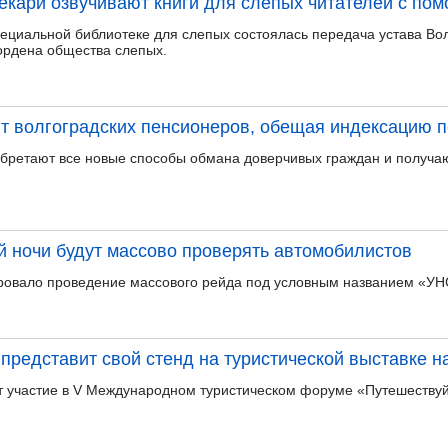
екари озвучивают книги для слепых читателей с по
пециальной библиотеке для слепых состоялась передача устава Во
ордена общества слепых.
 волгоградских пенсионеров, обещая индексацию п
ретают все новые способы обмана доверчивых граждан и получают
й ночи будут массово проверять автомобилистов
ировало проведение массового рейда под условным названием «УН
 представит свой стенд на туристической выставке 
т участие в V Международном туристическом форуме «Путешествуй!