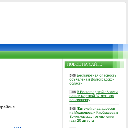
НОВОЕ НА САЙТЕ
Беспилотная опасность
6.08
объявлена в Волгоградской
области
В Волгоградской области
6.08
нашли мертвой 87-летнюю
пенсионерку
орайоне.
Жителей ряда адресов
6.08
на Медведева и Карбышева в
Волжском ждут отключения
газа 20 августа