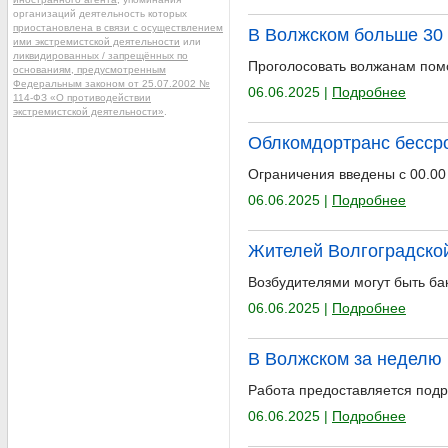
организаций деятельность которых
приостановлена в связи с осуществлением
В Волжском больше 30 
ими экстремистской деятельности
или
ликвидированных / запрещённых по
Проголосовать волжанам пом
основаниям, предусмотренным
Федеральным законом от 25.07.2002 №
06.06.2025 |
Подробнее
114-ФЗ «О противодействии
экстремистской деятельности»
.
Облкомдортранс бессро
Ограничения введены с 00.00
06.06.2025 |
Подробнее
Жителей Волгоградской
Возбудителями могут быть ба
06.06.2025 |
Подробнее
В Волжском за неделю 
Работа предоставляется подро
06.06.2025 |
Подробнее