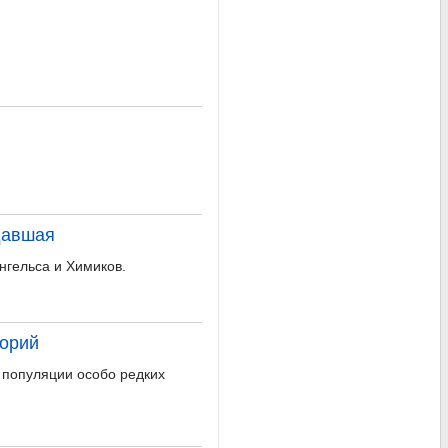
давшая
нгельса и Химиков.
орий
 популяции особо редких