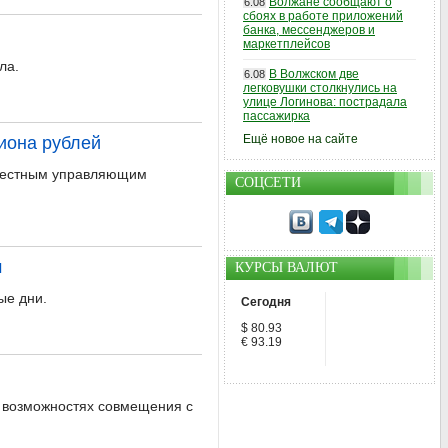
Волжане сообщают о
6.08
сбоях в работе приложений
банка, мессенджеров и
маркетплейсов
ла.
В Волжском две
6.08
легковушки столкнулись на
улице Логинова: пострадала
пассажирка
Ещё новое на сайте
иона рублей
овестным управляющим
СОЦСЕТИ
м
КУРСЫ ВАЛЮТ
ые дни.
Сегодня
$ 80.93
€ 93.19
и возможностях совмещения с