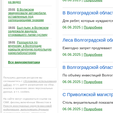
06.06.2025 |
Подробнее
на видео
В Волжском
23.01
В Волгоградской облас
эвакуировали автомобили,
оставленные под
запрещающими знаками
Для ребят, которые нуждаютс
06.06.2025 |
Подробнее
Был пьян: в Волжском
19.01
задержали вандала,
оторвавшего лапки суслику
Леса Волгоградской об
Разошелся по
19.01
крупному: в Волгограде
Ежегодно запрет продлевают 
накрыли крупную подпольную
нарколабораторию
06.06.2025 |
Подробнее
Все видеорепортажи
В Волгоградской облас
По объёму инвестиций Волгог
Пользуясь данным ресурсом вы
соглашаетесь с
«Условиями использования
06.06.2025 |
Подробнее
сайта»
, в т.ч. даёте разрешение на сбор,
анализ и хранение своих персональных
данных, в т.ч. cookies.
С Приволжской магистр
На сайте могут содержаться ссылки на
Столь внушительный показате
СМИ, физлиц включённые Минюстом в
Реестр иностранных средств массовой
06.06.2025 |
Подробнее
информации, выполняющих функции
иностранного агента
, упоминания