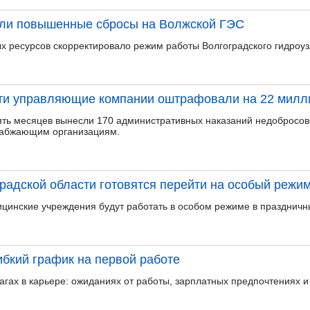
ли повышенные сбросы на Волжской ГЭС
х ресурсов скорректировало режим работы Волгоградского гидроуз
сти управляющие компании оштрафовали на 22 милл
 пять месяцев вынесли 170 административных наказаний недоброс
набжающим организациям.
адской области готовятся перейти на особый режи
ицинские учреждения будут работать в особом режиме в праздничн
бкий график на первой работе
агах в карьере: ожиданиях от работы, зарплатных предпочтениях 