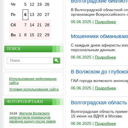
Волгоградские библиот
Чт
5
12
19
26
В Волгоградской областной с
организации Всероссийского 
Пт
6
13
20
27
06.06.2025 |
Подробнее
Сб
7
14
21
28
Вс
1
8
15
22
29
Мошенники обманывают
С каждым днем аферисты изоб
ПОИСК
персональным данным.
06.06.2025 |
Подробнее
В Волжском до глубоко
Использование информации
ГАИ города волжского анонс
сайта
06.06.2025 |
Подробнее
Условия использования сайта
ФОТОРЕПОРТАЖИ
Волгоградская область
Волгоградская область приме
Жители Волжского
14.04
15 июня на ВДНХ в Москве.
запечатлели прекрасную
двойную радугу после ливня
06.06.2025 |
Подробнее