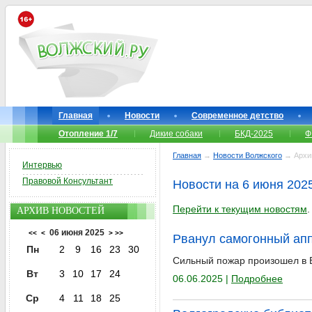
Главная
Новости
Современное детство
Отопление 1/7
Дикие собаки
БКД-2025
Ф
Главная
→
Новости Волжского
→ Архи
Интервью
Правовой Консультант
Новости на 6 июня 202
Перейти к текущим новостям
.
АРХИВ НОВОСТЕЙ
06 июня 2025
<<
<
>
>>
Рванул самогонный апп
Пн
2
9
16
23
30
Сильный пожар произошел в В
Вт
3
10
17
24
06.06.2025 |
Подробнее
Ср
4
11
18
25