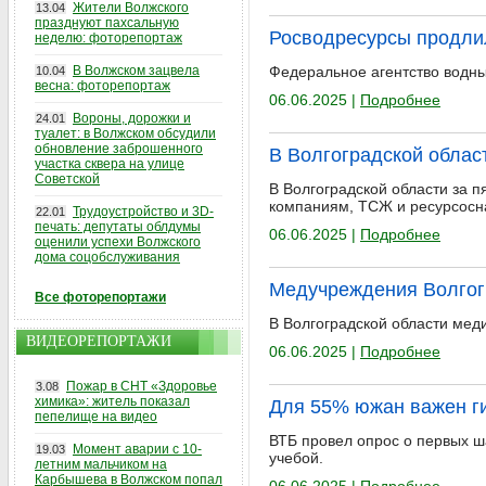
Жители Волжского
13.04
празднуют пахсальную
Росводресурсы продли
неделю: фоторепортаж
В Волжском зацвела
Федеральное агентство водны
10.04
весна: фоторепортаж
06.06.2025 |
Подробнее
Вороны, дорожки и
24.01
туалет: в Волжском обсудили
обновление заброшенного
В Волгоградской обла
участка сквера на улице
Советской
В Волгоградской области за
компаниям, ТСЖ и ресурсос
Трудоустройство и 3D-
22.01
печать: депутаты облдумы
06.06.2025 |
Подробнее
оценили успехи Волжского
дома соцобслуживания
Медучреждения Волгогр
Все фоторепортажи
В Волгоградской области мед
ВИДЕОРЕПОРТАЖИ
06.06.2025 |
Подробнее
Пожар в СНТ «Здоровье
3.08
химика»: житель показал
Для 55% южан важен ги
пепелище на видео
ВТБ провел опрос о первых ш
Момент аварии с 10-
19.03
учебой.
летним мальчиком на
Карбышева в Волжском попал