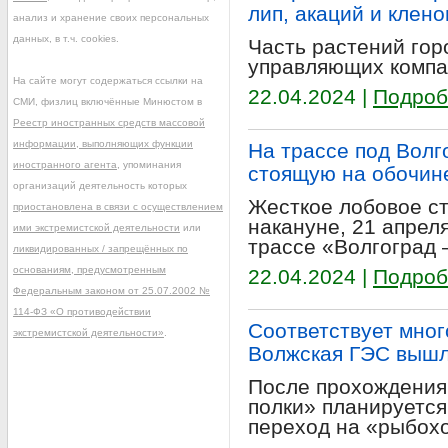
лип, акаций и клено
анализ и хранение своих персональных
данных, в т.ч. cookies.
Часть растений гор
управляющих компа
На сайте могут содержаться ссылки на
22.04.2024 |
Подроб
СМИ, физлиц включённые Минюстом в
Реестр иностранных средств массовой
информации, выполняющих функции
На трассе под Волг
иностранного агента
, упоминания
стоящую на обочин
организаций деятельность которых
Жесткое лобовое с
приостановлена в связи с осуществлением
накануне, 21 апреля
ими экстремистской деятельности
или
трассе «Волгоград 
ликвидированных / запрещённых по
основаниям, предусмотренным
22.04.2024 |
Подроб
Федеральным законом от 25.07.2002 №
114-ФЗ «О противодействии
Соответствует мно
экстремистской деятельности»
.
Волжская ГЭС вышл
После прохождения
полки» планируется
переход на «рыбохо