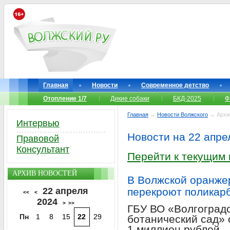
Главная
Новости
Современное детство
Отопление 1/7
Дикие собаки
БКД-2025
Ф
Главная
→
Новости Волжского
→ Архи
Интервью
Новости на 22 апре
Правовой
Консультант
Перейти к текущим
АРХИВ НОВОСТЕЙ
В Волжской оранже
22 апреля
перекроют поликар
<<
<
2024
>
>>
ГБУ ВО «Волгоград
Пн
1
8
15
22
29
ботанический сад» 
1 миллион рублей.