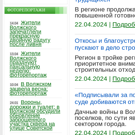
В регионе продолж
ФОТОРЕПОРТАЖИ
повышенной готовн
Жители
22.04.2024 |
Подроб
14.04
Волжского
запечатлели
прекрасную
двойную радугу
Откосы и благоустр
после ливня
пускают в дело стр
Жители
13.04
Регион в тройке ре
Волжского
празднуют
приоритетное вним
пахсальную
строительных отход
неделю:
фоторепортаж
22.04.2024 |
Подроб
В Волжском
10.04
зацвела весна:
фоторепортаж
«Подписывали за по
суде добиваются о
Вороны,
24.01
дорожки и туалет: в
Волжском обсудили
Дачные войны в Во
обновление
поселков, по сути
заброшенного
сектором города.
участка сквера на
улице Советской
22.04.2024 |
Подроб