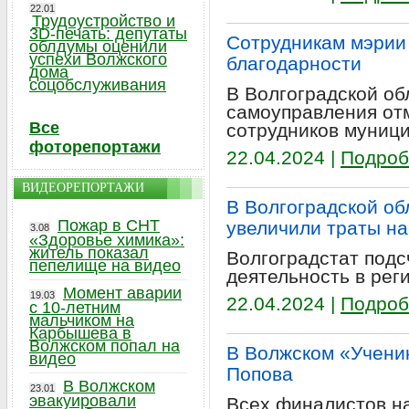
22.01
Трудоустройство и
3D-печать: депутаты
Сотрудникам мэрии
облдумы оценили
успехи Волжского
благодарности
дома
соцобслуживания
В Волгоградской об
самоуправления от
Все
сотрудников муници
фоторепортажи
22.04.2024 |
Подроб
ВИДЕОРЕПОРТАЖИ
В Волгоградской об
Пожар в СНТ
увеличили траты на
3.08
«Здоровье химика»:
житель показал
Волгоградстат подс
пепелище на видео
деятельность в реги
Момент аварии
19.03
22.04.2024 |
Подроб
с 10-летним
мальчиком на
Карбышева в
Волжском попал на
В Волжском «Учени
видео
Попова
В Волжском
23.01
эвакуировали
Всех финалистов н