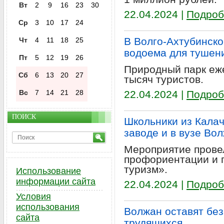
Вт
2
9
16
23
30
22.04.2024 |
Подроб
Ср
3
10
17
24
В Волго-Ахтубинско
Чт
4
11
18
25
водоема для тушен
Пт
5
12
19
26
Природный парк еж
Сб
6
13
20
27
тысяч туристов.
Вс
7
14
21
28
22.04.2024 |
Подроб
ПОИСК
Школьники из Калач
заводе и в вузе Во
Мероприятие провел
профориентации и
туризм».
Использование
информации сайта
22.04.2024 |
Подроб
Условия
использования
Волжан оставят бе
сайта
трудящихся