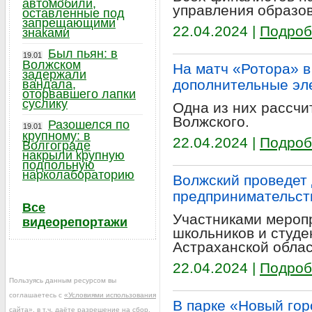
автомобили,
управления образов
оставленные под
запрещающими
22.04.2024 |
Подроб
знаками
Был пьян: в
19.01
Волжском
На матч «Ротора» в
задержали
дополнительные эл
вандала,
оторвавшего лапки
суслику
Одна из них рассчи
Волжского.
Разошелся по
19.01
крупному: в
22.04.2024 |
Подроб
Волгограде
накрыли крупную
подпольную
нарколабораторию
Волжский проведет
предпринимательст
Все
Участниками меропр
видеорепортажи
школьников и студе
Астраханской облас
22.04.2024 |
Подроб
Пользуясь данным ресурсом вы
соглашаетесь с
«Условиями использования
В парке «Новый го
сайта»
, в т.ч. даёте разрешение на сбор,