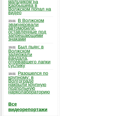
мальчиком на
Карбышева в
Волжском попал на
видео
В Волжском
23.01
эвакуировали
автомобили,
оставленные под
запрещающими
знаками
Был пьян: в
19.01
Волжском
задержали
вандала,
оторвавшего лапки
суслику
Разошелся по
19.01
крупному: в
Волгограде
накрыли крупную
подпольную
нарколабораторию
Все
видеорепортажи