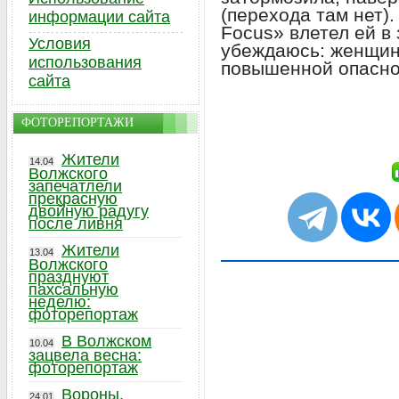
(перехода там нет).
информации сайта
Focus» влетел ей в 
Условия
убеждаюсь: женщин
использования
повышенной опаснос
сайта
ФОТОРЕПОРТАЖИ
Жители
14.04
Волжского
запечатлели
прекрасную
двойную радугу
после ливня
Жители
13.04
Волжского
празднуют
пахсальную
неделю:
фоторепортаж
В Волжском
10.04
зацвела весна:
фоторепортаж
Вороны,
24.01