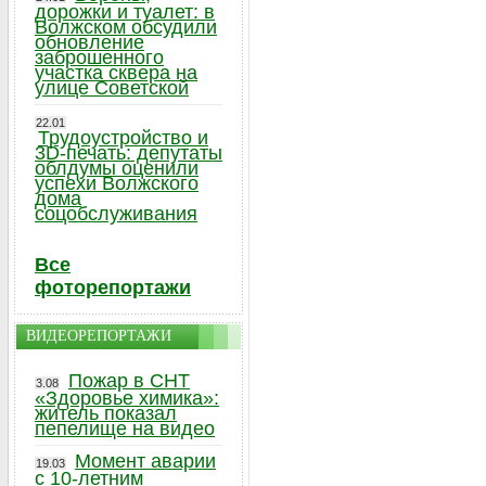
дорожки и туалет: в
Волжском обсудили
обновление
заброшенного
участка сквера на
улице Советской
22.01
Трудоустройство и
3D-печать: депутаты
облдумы оценили
успехи Волжского
дома
соцобслуживания
Все
фоторепортажи
ВИДЕОРЕПОРТАЖИ
Пожар в СНТ
3.08
«Здоровье химика»:
житель показал
пепелище на видео
Момент аварии
19.03
с 10-летним