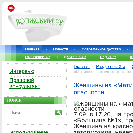
Главная
Новости
Современное детство
Отопление 1/7
Дикие собаки
БКД-2025
Ф
Главная
→
Разделы сайта
→
Интервью
«Матизе» – источник повыше
Правовой
Женщины на «Матиз
Консультант
опасности
ПОИСК
7.09, в 17.20, на п
«Больница №1», пр
Женщина на красно
затормозила, навер
Использование