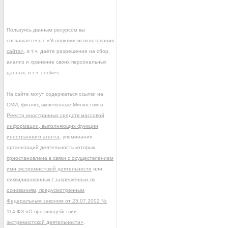
Пользуясь данным ресурсом вы
соглашаетесь с
«Условиями использования
сайта»
, в т.ч. даёте разрешение на сбор,
анализ и хранение своих персональных
данных, в т.ч. cookies.
На сайте могут содержаться ссылки на
СМИ, физлиц включённые Минюстом в
Реестр иностранных средств массовой
информации, выполняющих функции
иностранного агента
, упоминания
организаций деятельность которых
приостановлена в связи с осуществлением
ими экстремистской деятельности
или
ликвидированных / запрещённых по
основаниям, предусмотренным
Федеральным законом от 25.07.2002 №
114-ФЗ «О противодействии
экстремистской деятельности»
.