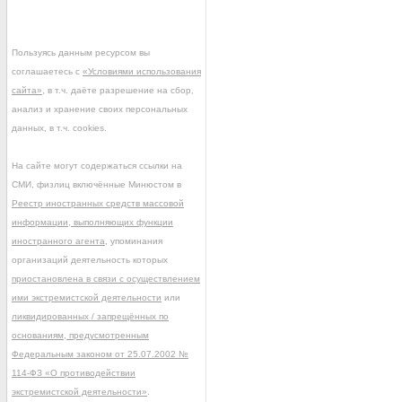
Пользуясь данным ресурсом вы
соглашаетесь с
«Условиями использования
сайта»
, в т.ч. даёте разрешение на сбор,
анализ и хранение своих персональных
данных, в т.ч. cookies.
На сайте могут содержаться ссылки на
СМИ, физлиц включённые Минюстом в
Реестр иностранных средств массовой
информации, выполняющих функции
иностранного агента
, упоминания
организаций деятельность которых
приостановлена в связи с осуществлением
ими экстремистской деятельности
или
ликвидированных / запрещённых по
основаниям, предусмотренным
Федеральным законом от 25.07.2002 №
114-ФЗ «О противодействии
экстремистской деятельности»
.