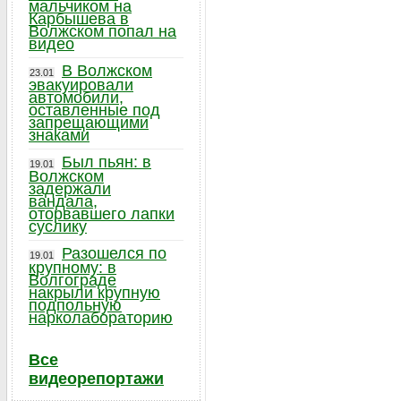
мальчиком на
Карбышева в
Волжском попал на
видео
В Волжском
23.01
эвакуировали
автомобили,
оставленные под
запрещающими
знаками
Был пьян: в
19.01
Волжском
задержали
вандала,
оторвавшего лапки
суслику
Разошелся по
19.01
крупному: в
Волгограде
накрыли крупную
подпольную
нарколабораторию
Все
видеорепортажи