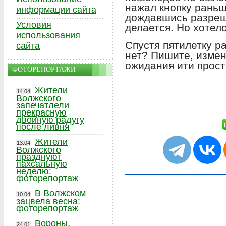
нажал кнопку раньш
информации сайта
дождавшись разреши
Условия
делается. Но хотел
использования
Спустя пятилетку р
сайта
нет? Пишите, измен
ожидания ити прост
ФОТОРЕПОРТАЖИ
Жители
14.04
Волжского
запечатлели
прекрасную
двойную радугу
после ливня
Жители
13.04
Волжского
празднуют
пахсальную
неделю:
фоторепортаж
В Волжском
10.04
зацвела весна:
фоторепортаж
Вороны,
24.01