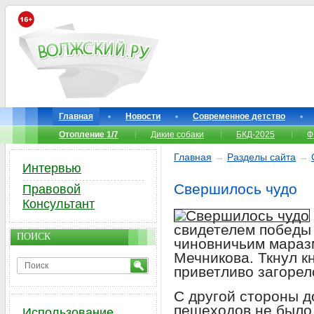
Главная
Новости
Современное детство
Отопление 1/7
Дикие собаки
БКД-2025
Ф
Главная
→
Разделы сайта
→
Интервью
Свершилось чудо
Правовой
Консультант
свидетелем победы
ПОИСК
чиновничьим мараз
Мечникова. Ткнул кн
приветливо загорел
С другой стороны д
пешеходов не было.
Использование