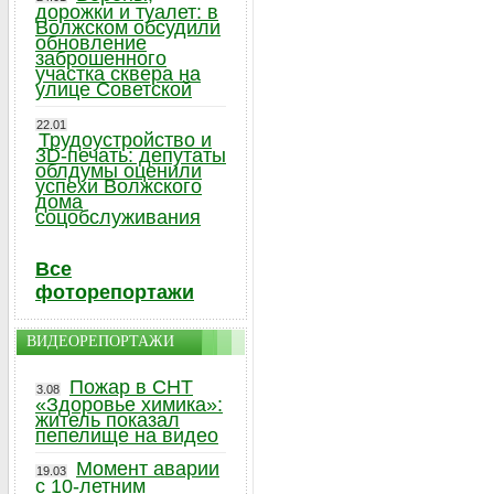
дорожки и туалет: в
Волжском обсудили
обновление
заброшенного
участка сквера на
улице Советской
22.01
Трудоустройство и
3D-печать: депутаты
облдумы оценили
успехи Волжского
дома
соцобслуживания
Все
фоторепортажи
ВИДЕОРЕПОРТАЖИ
Пожар в СНТ
3.08
«Здоровье химика»:
житель показал
пепелище на видео
Момент аварии
19.03
с 10-летним