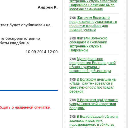
экстренных служб в квартале
Погромное Волжского было
Андрей К.
короткое замыкание
Жителям Волжского
7.08
предложили поучаствовать в
твет будет опубликован на
переписи воробьев для
помощи ученым
ете беспрепятственно
Жители Волжского
7.08
сообщают о скоплении
аботы кладбища.
экстренных служб в
Погромном
10.09.2014 12:00
Муниципальное
7.08
предприятие Волгоградской
области уличили в
незаконной добыче воды
В Волжском дедушка на
7.08
«Ладе Гранте» врезался в
световую опору: пострадал
ребенок
В Волжском при ремонте
7.08
улицы Советской испортили
бордюры
В Волгоградской области
7.08
задержали мужчину,
подозреваемого в убийстве