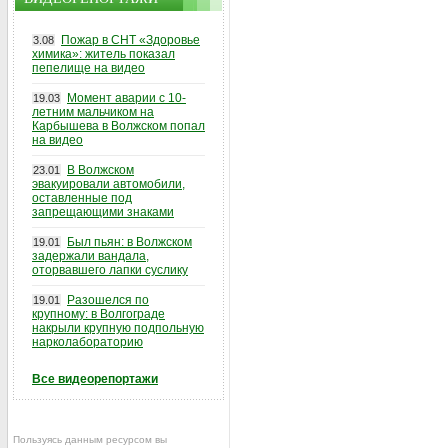
Пожар в СНТ «Здоровье
3.08
химика»: житель показал
пепелище на видео
Момент аварии с 10-
19.03
летним мальчиком на
Карбышева в Волжском попал
на видео
В Волжском
23.01
эвакуировали автомобили,
оставленные под
запрещающими знаками
Был пьян: в Волжском
19.01
задержали вандала,
оторвавшего лапки суслику
Разошелся по
19.01
крупному: в Волгограде
накрыли крупную подпольную
нарколабораторию
Все видеорепортажи
Пользуясь данным ресурсом вы