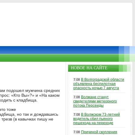
НОВОЕ НА САЙТЕ
В Волгоградской области
7.08
объявлена беспилотная
опасность ночью 7 августа
 нам подошел мужчина средних
прос: «Кто Вы»?» и «На каком
Волжане станут
7.08
ходить с кладбища.
свидетелями метеорного
потока Персеиды
это тоже
ладбища, но так и дождавшись
В Волжском 73-летний
7.08
трезв (в кавычках пишу не
водитель сбил пьяного
пешехода на переходе
Причиной скопления
7.08