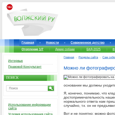
Главная
Новости
Современное детство
Отопление 1/7
Дикие собаки
БКД-2025
Ф
Главная
→
Разделы сайта
→
Сам себе
Интервью
Правовой Консультант
Можно ли фотографиро
ПОИСК
основании мы должны уходить?
Я, конечно, понимаю, что кла
достопримечательность нашего
нормального ответа нам пришл
Использование информации
случайно, т.к. он не предъяви
сайта
Вот и не понятно: можно фот
Условия использования сайта