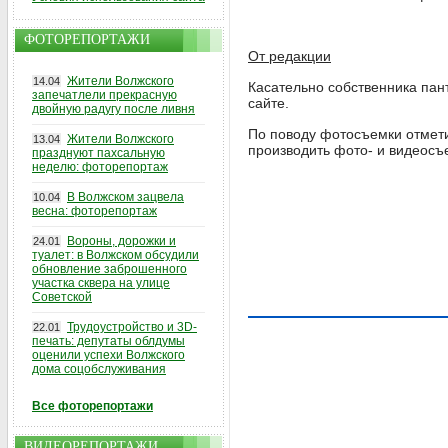
ФОТОРЕПОРТАЖИ
От редакции
Жители Волжского
14.04
Касательно собственника пан
запечатлели прекрасную
сайте.
двойную радугу после ливня
По поводу фотосъемки отмети
Жители Волжского
13.04
производить фото- и видеосъ
празднуют пахсальную
неделю: фоторепортаж
В Волжском зацвела
10.04
весна: фоторепортаж
Вороны, дорожки и
24.01
туалет: в Волжском обсудили
обновление заброшенного
участка сквера на улице
Советской
Трудоустройство и 3D-
22.01
печать: депутаты облдумы
оценили успехи Волжского
дома соцобслуживания
Все фоторепортажи
ВИДЕОРЕПОРТАЖИ