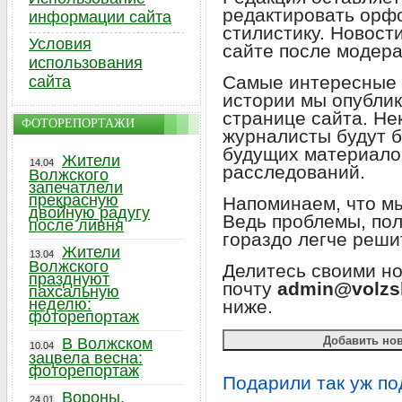
редактировать орф
информации сайта
стилистику. Новост
Условия
сайте после модер
использования
Самые интересные 
сайта
истории мы опублик
странице сайта. Не
ФОТОРЕПОРТАЖИ
журналисты будут б
будущих материало
Жители
14.04
расследований.
Волжского
запечатлели
прекрасную
Напоминаем, что мы
двойную радугу
Ведь проблемы, по
после ливня
гораздо легче реши
Жители
13.04
Волжского
Делитесь своими н
празднуют
почту
admin@volzs
пахсальную
неделю:
ниже.
фоторепортаж
В Волжском
10.04
зацвела весна:
фоторепортаж
Подарили так уж по
Вороны,
24.01