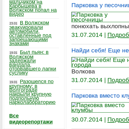
мальчиком на
Парковка у песочн
Карбышева в
Волжском попал на
видео
В Волжском
23.01
понюхать выхлопных
эвакуировали
автомобили,
31.07.2014 |
Подроб
оставленные под
запрещающими
знаками
Найди себя! Еще не
Был пьян: в
19.01
Волжском
задержали
вандала,
оторвавшего лапки
Волкова
суслику
31.07.2014 |
Подроб
Разошелся по
19.01
крупному: в
Волгограде
накрыли крупную
Парковка вместо к
подпольную
нарколабораторию
Все
30.07.2014 |
Подроб
видеорепортажи