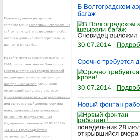
В Волгоградском аэ
багаж
Пользуясь данным ресурсом вы
соглашаетесь с
«Условиями использования
сайта»
, в т.ч. даёте разрешение на сбор,
Очевидец выложил 
анализ и хранение своих персональных
30.07.2014 |
Подроб
данных, в т.ч. cookies.
На сайте могут содержаться ссылки на
Срочно требуется д
СМИ, физлиц включённые Минюстом в
Реестр иностранных средств массовой
информации, выполняющих функции
иностранного агента
, упоминания
30.07.2014 |
Подроб
организаций деятельность которых
приостановлена в связи с осуществлением
Новый фонтан рабо
ими экстремистской деятельности
или
ликвидированных / запрещённых по
основаниям, предусмотренным
Федеральным законом от 25.07.2002 №
понедельник 28 ию
114-ФЗ «О противодействии
открывшийся вчера 
экстремистской деятельности»
.