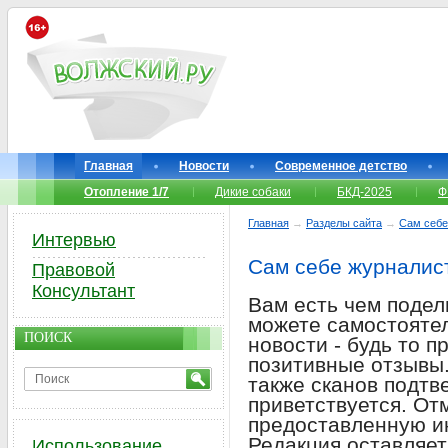
Главная
Новости
Современное детство
Отопление 1/7
Дикие собаки
БКД-2025
Ф
Главная
→
Разделы сайта
→
Сам себе
Интервью
Сам себе журналис
Правовой
Консультант
Вам есть чем подел
можете самостоятел
ПОИСК
новости - будь то 
позитивные отзывы.
также сканов подт
приветствуется. От
предоставленную и
Редакция оставляет
Использование