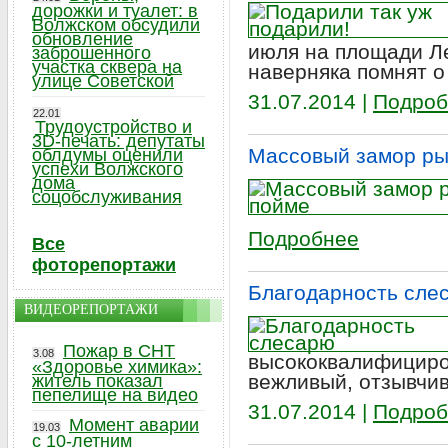
дорожки и туалет: в
Волжском обсудили
обновление
июля на площади Ле
заброшенного
участка сквера на
наверняка помнят о
улице Советской
31.07.2014 |
Подроб
22.01
Трудоустройство и
3D-печать: депутаты
Массовый замор ры
облдумы оценили
успехи Волжского
дома
соцобслуживания
Подробнее
Все
фоторепортажи
Благодарность сле
ВИДЕОРЕПОРТАЖИ
Пожар в СНТ
3.08
высококвалифициро
«Здоровье химика»:
вежливый, отзывчив
житель показал
пепелище на видео
31.07.2014 |
Подроб
Момент аварии
19.03
с 10-летним