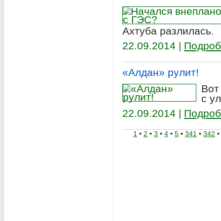
Ахтуба разлилась.
22.09.2014 |
Подроб
«Алдан» рулит!
Вот
с у
22.09.2014 |
Подроб
1
•
2
•
3
•
4
•
5
•
341
•
342
•