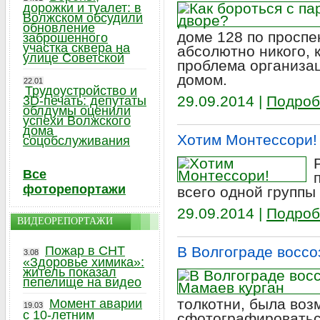
дорожки и туалет: в
Волжском обсудили
обновление
доме 128 по проспе
заброшенного
участка сквера на
абсолютно никого, 
улице Советской
проблема организац
домом.
22.01
Трудоустройство и
29.09.2014 |
Подроб
3D-печать: депутаты
облдумы оценили
успехи Волжского
дома
Хотим Монтессори!
соцобслуживания
Все
фоторепортажи
всего одной группы
29.09.2014 |
Подроб
ВИДЕОРЕПОРТАЖИ
Пожар в СНТ
В Волгограде воссо
3.08
«Здоровье химика»:
житель показал
пепелище на видео
толкотни, была воз
Момент аварии
19.03
с 10-летним
сфотографироватьс