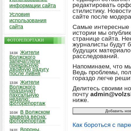
редактировать орф
информации сайта
стилистику. Новост
Условия
сайте после модер
использования
Самые интересные 
сайта
истории мы опублик
странице сайта. Не
ФОТОРЕПОРТАЖИ
журналисты будут б
будущих материало
Жители
14.04
расследований.
Волжского
запечатлели
прекрасную
Напоминаем, что мы
двойную радугу
Ведь проблемы, по
после ливня
гораздо легче реши
Жители
13.04
Волжского
Делитесь своими н
празднуют
почту
admin@volzs
пахсальную
неделю:
ниже.
фоторепортаж
В Волжском
10.04
зацвела весна:
фоторепортаж
Как бороться с пар
Вороны,
24.01