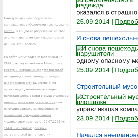
оказался в страшно
Пользуясь данным ресурсом вы
25.09.2014 |
Подроб
соглашаетесь с
«Условиями использования
сайта»
, в т.ч. даёте разрешение на сбор,
И снова пешеходы-
анализ и хранение своих персональных
данных, в т.ч. cookies.
На сайте могут содержаться ссылки на
одному опасному ме
СМИ, физлиц включённые Минюстом в
25.09.2014 |
Подроб
Реестр иностранных средств массовой
информации, выполняющих функции
иностранного агента
, упоминания
Строительный мусо
организаций деятельность которых
приостановлена в связи с осуществлением
ими экстремистской деятельности
или
управляющая компа
ликвидированных / запрещённых по
основаниям, предусмотренным
23.09.2014 |
Подроб
Федеральным законом от 25.07.2002 №
114-ФЗ «О противодействии
Начался внепланов
экстремистской деятельности»
.