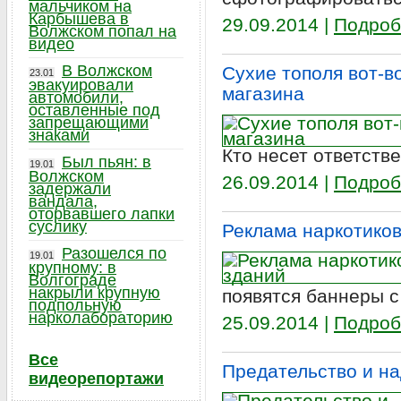
мальчиком на
Карбышева в
29.09.2014 |
Подроб
Волжском попал на
видео
В Волжском
Сухие тополя вот-в
23.01
эвакуировали
магазина
автомобили,
оставленные под
запрещающими
знаками
Кто несет ответстве
Был пьян: в
19.01
Волжском
26.09.2014 |
Подроб
задержали
вандала,
оторвавшего лапки
суслику
Реклама наркотиков
Разошелся по
19.01
крупному: в
Волгограде
накрыли крупную
появятся баннеры с
подпольную
нарколабораторию
25.09.2014 |
Подроб
Все
Предательство и на
видеорепортажи