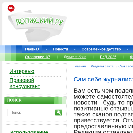
Главная
Новости
Современное детство
Отопление 1/7
Дикие собаки
БКД-2025
Ф
Главная
→
Разделы сайта
→
Сам себе
Интервью
Сам себе журналис
Правовой
Консультант
Вам есть чем подел
можете самостоятел
ПОИСК
новости - будь то 
позитивные отзывы.
также сканов подт
приветствуется. От
предоставленную и
Редакция оставляет
Использование