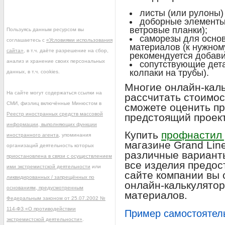
листы (или рулоны) 
доборные элементы 
ветровые планки);
Пользуясь данным ресурсом вы
саморезы для осно
соглашаетесь с
«Условиями использования
материалов (к нужном
сайта»
, в т.ч. даёте разрешение на сбор,
рекомендуется добави
анализ и хранение своих персональных
сопутствующие дета
колпаки на трубы).
данных, в т.ч. cookies.
Многие онлайн-кал
На сайте могут содержаться ссылки на
рассчитать стоимос
СМИ, физлиц включённые Минюстом в
сможете оценить п
Реестр иностранных средств массовой
предстоящий проект
информации, выполняющих функции
Купить
профнастил
иностранного агента
, упоминания
магазине Grand Lin
организаций деятельность которых
различные варианты
приостановлена в связи с осуществлением
все изделия предос
ими экстремистской деятельности
или
сайте компании вы 
ликвидированных / запрещённых по
онлайн-калькулятор
основаниям, предусмотренным
материалов.
Федеральным законом от 25.07.2002 №
114-ФЗ «О противодействии
Пример самостоятель
экстремистской деятельности»
.