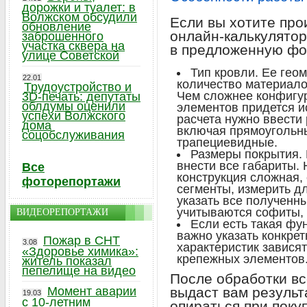
дорожки и туалет: в
Волжском обсудили
Если вы хотите про
обновление
онлайн-калькулятор
заброшенного
участка сквера на
в предложенную фо
улице Советской
Тип кровли. Ее гео
22.01
количество материало
Трудоустройство и
Чем сложнее конфигу
3D-печать: депутаты
облдумы оценили
элементов придется и
успехи Волжского
расчета нужно ввести 
дома
включая прямоугольны
соцобслуживания
трапециевидные.
Размеры покрытия. 
внести все габариты.
Все
конструкция сложная,
фоторепортажи
сегменты, измерить дл
указать все полученны
учитываются софиты, 
ВИДЕОРЕПОРТАЖИ
Если есть такая фу
важно указать конкре
Пожар в СНТ
3.08
характеристик завися
«Здоровье химика»:
крепежных элементов
житель показал
пепелище на видео
После обработки в
Момент аварии
выдаст вам результ
19.03
с 10-летним
опираться при поку