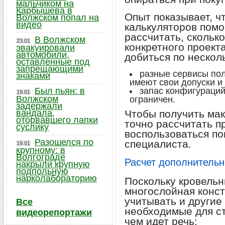
мальчиком на
Карбышева в
Опыт показывает, ч
Волжском попал на
видео
калькуляторов помо
рассчитать, скольк
В Волжском
23.01
конкретного проект
эвакуировали
автомобили,
добиться по нескол
оставленные под
запрещающими
разные сервисы по
знаками
имеют свои допуски и
Был пьян: в
запас конфигураций
19.01
Волжском
ограничен.
задержали
вандала,
Чтобы получить ма
оторвавшего лапки
точно рассчитать п
суслику
воспользоваться п
Разошелся по
специалиста.
19.01
крупному: в
Волгограде
Расчет дополнитель
накрыли крупную
подпольную
нарколабораторию
Поскольку кровельн
многослойная конст
учитывать и другие
Все
необходимые для ст
видеорепортажи
чем идет речь: