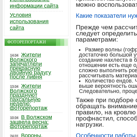
можно воспользоват
информации сайта
Условия
Какие показатели ну
использования
Прежде чем рассчит
сайта
следует определить
параметрами:
ФОТОРЕПОРТАЖИ
Размер волны (гофр
Жители
достаточно большой уч
14.04
Волжского
создание нахлеста в 
запечатлели
отношении есть еще о
прекрасную
сложно выполнить ровн
двойную радугу
рассчитывать материа
после ливня
Количество ендов. 
Жители
выше вероятность оши
13.04
Волжского
Следовательно, проце
празднуют
пахсальную
Также при подборе 
неделю:
обращать внимание 
фоторепортаж
правило, на кровл
В Волжском
профнастил, спосо
10.04
зацвела весна:
нагрузки.
фоторепортаж
Особенности работы 
Вороны,
24.01