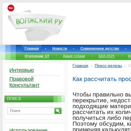
Главная
Новости
Современное детство
Отопление 1/7
Дикие собаки
БКД-2025
Ф
Главная
→
Пресс-релизы
→ Ка
Интервью
Как рассчитать пр
Правовой
Консультант
Чтобы правильно в
ПОИСК
перекрытие, недост
подходящие матери
рассчитать их коли
получиться либо пе
Поэтому обсудим, к
применяя калькулят
Использование