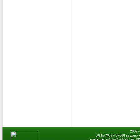
2007 
ЭЛ № ФС77-57666 выдано Р
Контакты: admin
@
volzsky.ru, (