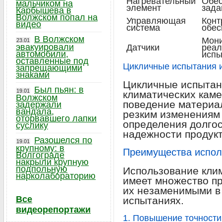
Нагревательный
Обес
мальчиком на
элемент
зада
Карбышева в
Волжском попал на
Управляющая
Конт
видео
система
обес
В Волжском
Мони
23.01
эвакуировали
Датчики
реал
автомобили,
испы
оставленные под
Цикличные испытания и
запрещающими
знаками
Цикличные испытани
Был пьян: в
19.01
климатических каме
Волжском
поведение материал
задержали
вандала,
резким изменениям 
оторвавшего лапки
определения долгос
суслику
надежности продукт
Разошелся по
19.01
крупному: в
Преимущества испол
Волгограде
накрыли крупную
подпольную
Использование клим
нарколабораторию
имеет множество п
их незаменимыми в
Все
испытаниях.
видеорепортажи
1. Повышение точности