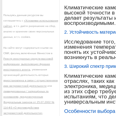
Климатические кам
высокой точности в
Пользуясь данным ресурсом вы
делает результаты
соглашаетесь с
«Условиями использования
воспроизводимыми.
сайта»
, в т.ч. даёте разрешение на сбор,
2. Устойчивость матер
анализ и хранение своих персональных
данных, в т.ч. cookies.
Исследование того,
изменения температ
На сайте могут содержаться ссылки на
понять их устойчиво
СМИ, физлиц включённые Минюстом в
возникнуть в реаль
Реестр иностранных средств массовой
информации, выполняющих функции
3. Широкий спектр при
иностранного агента
, упоминания
Климатические кам
организаций деятельность которых
отраслях, таких ка
приостановлена в связи с осуществлением
электроника, медиц
ими экстремистской деятельности
или
из этих сфер требу
ликвидированных / запрещённых по
испытаниям, что де
основаниям, предусмотренным
универсальным инс
Федеральным законом от 25.07.2002 №
114-ФЗ «О противодействии
Особенности выбора
экстремистской деятельности»
.