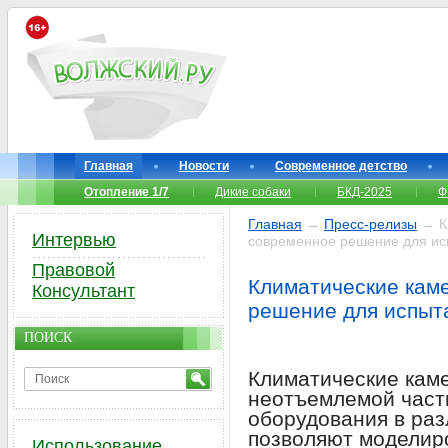
Главная
Новости
Современное детство
Отопление 1/7
Дикие собаки
БКД-2025
Ф
Главная
→
Пресс-релизы
→ Кл
Интервью
современное решение для и
Правовой
Климатические кам
Консультант
решение для испыт
ПОИСК
Климатические каме
неотъемлемой част
оборудования в раз
позволяют моделир
Использование