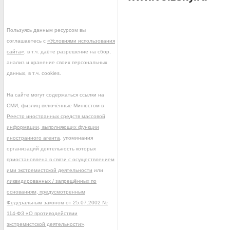
Пользуясь данным ресурсом вы
соглашаетесь с
«Условиями использования
сайта»
, в т.ч. даёте разрешение на сбор,
анализ и хранение своих персональных
данных, в т.ч. cookies.
На сайте могут содержаться ссылки на
СМИ, физлиц включённые Минюстом в
Реестр иностранных средств массовой
информации, выполняющих функции
иностранного агента
, упоминания
организаций деятельность которых
приостановлена в связи с осуществлением
ими экстремистской деятельности
или
ликвидированных / запрещённых по
основаниям, предусмотренным
Федеральным законом от 25.07.2002 №
114-ФЗ «О противодействии
экстремистской деятельности»
.