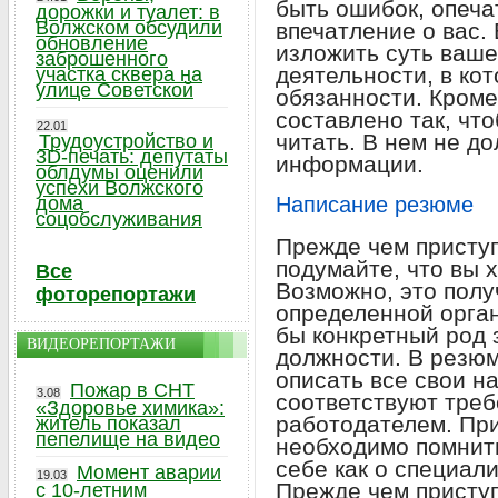
быть ошибок, опечат
дорожки и туалет: в
Волжском обсудили
впечатление о вас.
обновление
изложить суть ваше
заброшенного
деятельности, в ко
участка сквера на
улице Советской
обязанности. Кроме
составлено так, чт
22.01
читать. В нем не д
Трудоустройство и
3D-печать: депутаты
информации.
облдумы оценили
успехи Волжского
дома
Написание резюме
соцобслуживания
Прежде чем приступ
подумайте, что вы х
Все
Возможно, это полу
фоторепортажи
определенной орган
бы конкретный род 
ВИДЕОРЕПОРТАЖИ
должности. В резю
описать все свои н
Пожар в СНТ
3.08
соответствуют тре
«Здоровье химика»:
работодателем. При
житель показал
пепелище на видео
необходимо помнить
себе как о специали
Момент аварии
19.03
Прежде чем приступ
с 10-летним