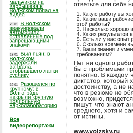
мальчиком на
ответьте для себя н
Карбышева в
Волжском попал на
Какую работу вы хо
видео
Какие ваши рабочие
В Волжском
этой работы?
23.01
эвакуировали
Насколько хорошо в
автомобили,
Каких результатов 
оставленные под
Есть ли у вас опыт
запрещающими
Сколько времени вы
знаками
Ваши знания и умен
Был пьян: в
требованиям?
19.01
Волжском
Нет ни одного рабо
задержали
вандала,
бы с проблемами пр
оторвавшего лапки
понятно. В каждом 
суслику
диктатор, который х
Разошелся по
19.01
достоинству, а не 
крупному: в
что в резюме не обя
Волгограде
накрыли крупную
возможно, придется
подпольную
пишут, что знают а
нарколабораторию
среднего, хотя и са
от истины.
Все
видеорепортажи
www.volzsky.ru