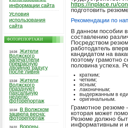
https://inplace.ru/con
информации сайта
подготовить резюме
Условия
использования
Рекомендации по на
сайта
В данном пособии 
составлению разли
ФОТОРЕПОРТАЖИ
Посредством резюм
работодатель вперв
Жители
14.04
кандидатом на вак
Волжского
поэтому грамотно с
запечатлели
прекрасную
половина успеха. Р
двойную радугу
после ливня
кратким;
четким;
Жители
13.04
ясным;
Волжского
празднуют
лаконичным;
пахсальную
выдержанным в еди
неделю:
оригинальным.
фоторепортаж
Грамотное резюме –
В Волжском
10.04
которая может помо
зацвела весна:
фоторепортаж
Резюме должно быт
информативным и и
Вороны,
24.01