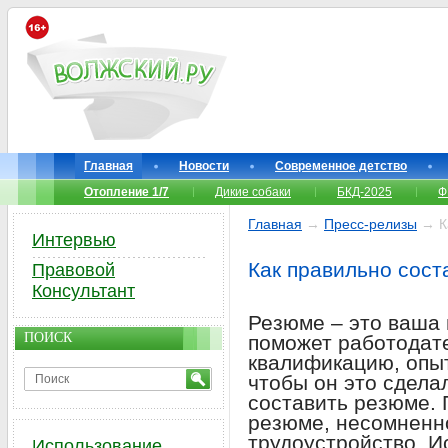
Главная
Новости
Современное детство
Отопление 1/7
Дикие собаки
БКД-2025
Ф
Главная
→
Пресс-релизы
→ Ка
Интервью
Как правильно сост
Правовой
Консультант
Резюме – это ваша 
ПОИСК
поможет работодат
квалификацию, опыт
чтобы он это сдела
составить резюме.
резюме, несомненн
трудоустройство. И
Использование