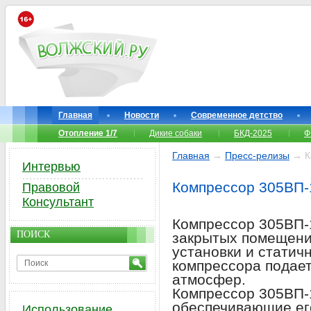
Главная
Новости
Современное детство
Отопление 1/7
Дикие собаки
БКД-2025
Ф
Главная
→
Пресс-релизы
→ К
Интервью
Компрессор 305ВП-
Правовой
Консультант
Компрессор 305ВП-1
ПОИСК
закрытых помещени
установки и статич
компрессора подает
атмосфер.
Компрессор 305ВП-
обеспечивающие ег
Использование