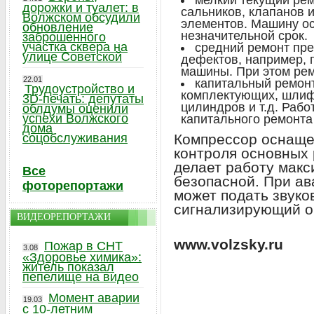
мелкий текущий рем
дорожки и туалет: в
сальников, клапанов 
Волжском обсудили
элементов. Машину ос
обновление
незначительной срок.
заброшенного
участка сквера на
средний ремонт пр
улице Советской
дефектов, например, 
машины. При этом ре
22.01
капитальный ремонт
Трудоустройство и
комплектующих, шлиф
3D-печать: депутаты
цилиндров и т.д. Рабо
облдумы оценили
успехи Волжского
капитального ремонта
дома
соцобслуживания
Компрессор оснаще
контроля основных 
делает работу макс
Все
безопасной. При ав
фоторепортажи
может подать звуко
сигнализирующий о
ВИДЕОРЕПОРТАЖИ
www.volzsky.ru
Пожар в СНТ
3.08
«Здоровье химика»:
житель показал
пепелище на видео
Момент аварии
19.03
с 10-летним