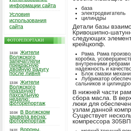
информации сайта
база
электродвигатель
Условия
цилиндры
использования
Детали базы взаим
сайта
Кривошипно-шатунн
следующих элемент
ФОТОРЕПОРТАЖИ
крейцкопф.
Жители
Рама. Рама производ
14.04
Волжского
коробка, усовершенс
запечатлели
внутренними ребрами
прекрасную
надежность и качеств
двойную радугу
после ливня
Блок смазки механ
Лубрикатор обеспе
Жители
сальников и цилиндро
13.04
Волжского
празднуют
В нижней части рам
пахсальную
сбора масла. В ве
неделю:
фоторепортаж
люки для обеспечен
узлам данной комп
В Волжском
10.04
Существует нескол
зацвела весна:
фоторепортаж
компрессора 305ВП-
Вороны,
24.01