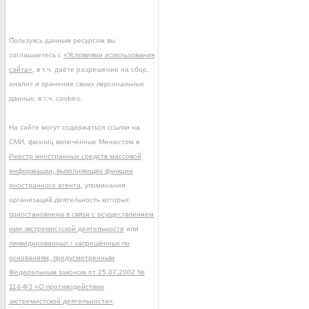
Пользуясь данным ресурсом вы
соглашаетесь с
«Условиями использования
сайта»
, в т.ч. даёте разрешение на сбор,
анализ и хранение своих персональных
данных, в т.ч. cookies.
На сайте могут содержаться ссылки на
СМИ, физлиц включённые Минюстом в
Реестр иностранных средств массовой
информации, выполняющих функции
иностранного агента
, упоминания
организаций деятельность которых
приостановлена в связи с осуществлением
ими экстремистской деятельности
или
ликвидированных / запрещённых по
основаниям, предусмотренным
Федеральным законом от 25.07.2002 №
114-ФЗ «О противодействии
экстремистской деятельности»
.