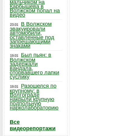
мальчиком на
Карбышева в
Волжском попал на
видео
В Волжском
23.01
эвакуировали
автомобили,
оставленные под
запрещающими
знаками
Был пьян: в
19.01
Волжском
задержали
вандала,
оторвавшего лапки
суслику
Разошелся по
19.01
крупному: в
Волгограде
накрыли крупную
подпольную
нарколабораторию
Все
видеорепортажи