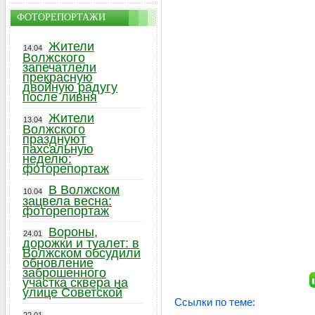
ФОТОРЕПОРТАЖИ
Жители
14.04
Волжского
запечатлели
прекрасную
двойную радугу
после ливня
Жители
13.04
Волжского
празднуют
пахсальную
неделю:
фоторепортаж
В Волжском
10.04
зацвела весна:
фоторепортаж
Вороны,
24.01
дорожки и туалет: в
Волжском обсудили
обновление
заброшенного
участка сквера на
улице Советской
Ссылки по теме: