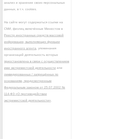
анализ и хранение своих персональных
данных, в т.ч. cookies.
На сайте могут содержаться ссылки на
СМИ, физлиц включённые Минюстом в
Реестр иностранных средств массовой
информации, выполняющих функции
иностранного агента
, упоминания
организаций деятельность которых
приостановлена в связи с осуществлением
ими экстремистской деятельности
или
ликвидированных / запрещённых по
основаниям, предусмотренным
Федеральным законом от 25.07.2002 №
114-ФЗ «О противодействии
экстремистской деятельности»
.