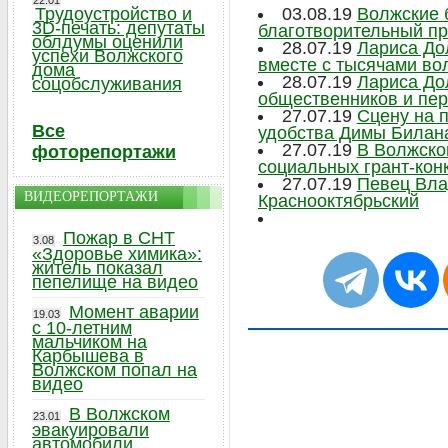
22.01
Трудоустройство и
03.08.19
Волжские 
3D-печать: депутаты
благотворительный пр
облдумы оценили
28.07.19
Лариса До
успехи Волжского
вместе с тысячами во
дома
28.07.19
Лариса До
соцобслуживания
общественников и пе
27.07.19
Сцену на 
Все
удобства Димы Билан
27.07.19
В Волжско
фоторепортажи
социальных грант-кон
27.07.19
Певец Вла
ВИДЕОРЕПОРТАЖИ
Краснооктябрьский
Пожар в СНТ
3.08
«Здоровье химика»:
житель показал
пепелище на видео
Момент аварии
19.03
с 10-летним
мальчиком на
Карбышева в
Волжском попал на
видео
В Волжском
23.01
эвакуировали
автомобили,