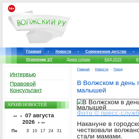
Главная
Новости
Современное детство
Отопление 1/7
Дикие собаки
БКД-2025
Ф
Главная
→
Новости
→
Город
Интервью
В Волжском в день 
Правовой
малышей
Консультант
АРХИВ НОВОСТЕЙ
Фото © пресс-служ
07 августа
<<
<
2026
Накануне в городс
>
>>
чествовали волжано
Пн
3
10
17
24
31
стали мамами.