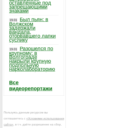
оставленные под
запрещающими
знаками
Был пьян: в
19.01
Волжском
задержали
вандала,
оторвавшего лапки
суслику
Разошелся по
19.01
крупному: в
Волгограде
накрыли крупную
подпольную
нарколабораторию
Все
видеорепортажи
Пользуясь данным ресурсом вы
соглашаетесь с
«Условиями использования
сайта»
, в т.ч. даёте разрешение на сбор,