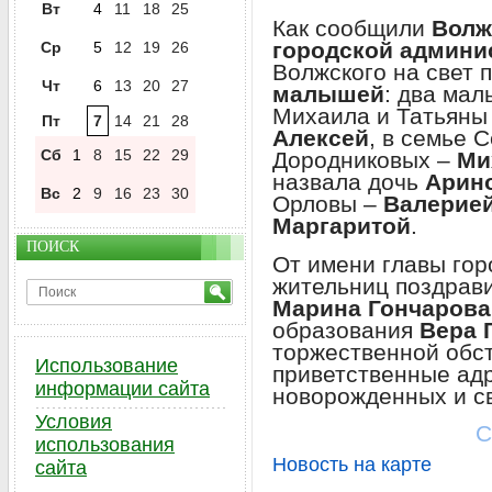
Вт
4
11
18
25
Как сообщили
Волж
городской админи
Ср
5
12
19
26
Волжского на свет 
Чт
6
13
20
27
малышей
: два мал
Михаила и Татьяны
Пт
7
14
21
28
Алексей
, в семье 
Сб
1
8
15
22
29
Дородниковых –
Ми
назвала дочь
Арин
Вс
2
9
16
23
30
Орловы –
Валерие
Маргаритой
.
ПОИСК
От имени главы го
жительниц поздрав
Марина Гончарова
образования
Вера 
торжественной обс
Использование
приветственные адр
информации сайта
новорожденных и с
Условия
С
использования
Новость на карте
сайта