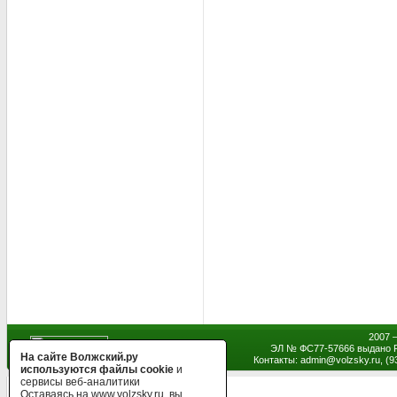
2007 
ЭЛ № ФС77-57666 выдано Р
На сайте Волжский.ру
Контакты: admin
@
volzsky.ru, (
используются файлы cookie
и
сервисы веб-аналитики
Оставаясь на www.volzsky.ru, вы