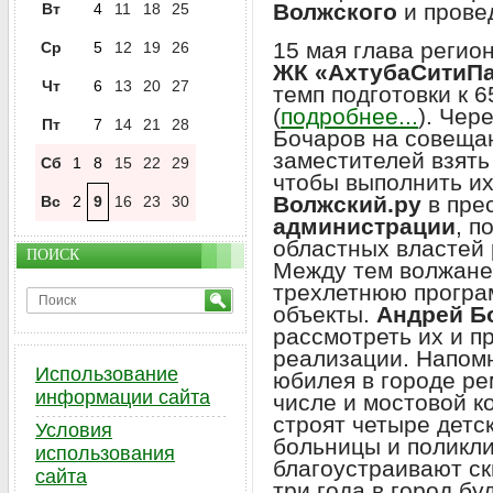
Волжского
и прове
Вт
4
11
18
25
15 мая глава регио
Ср
5
12
19
26
ЖК «АхтубаСитиП
Чт
6
13
20
27
темп подготовки к 
(
подробнее...
). Чер
Пт
7
14
21
28
Бочаров на совеща
заместителей взять
Сб
1
8
15
22
29
чтобы выполнить их
Волжский.ру
в пре
Вс
2
9
16
23
30
администрации
, п
областных властей 
ПОИСК
Между тем волжане
трехлетнюю програ
объекты.
Андрей Б
рассмотреть их и п
реализации. Напомн
Использование
юбилея в городе ре
информации сайта
числе и мостовой 
строят четыре детс
Условия
больницы и поликл
использования
благоустраивают ск
сайта
три года в город б