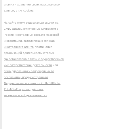
анализ и хранение своих персональных
данных, в т.ч. cookies.
На сайте могут содержаться ссылки на
СМИ, физлиц включённые Минюстом в
Реестр иностранных средств массовой
информации, выполняющих функции
иностранного агента
, упоминания
организаций деятельность которых
приостановлена в связи с осуществлением
ими экстремистской деятельности
или
ликвидированных / запрещённых по
основаниям, предусмотренным
Федеральным законом от 25.07.2002 №
114-ФЗ «О противодействии
экстремистской деятельности»
.