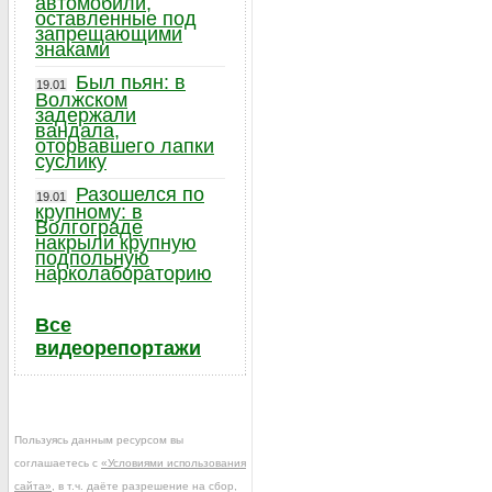
автомобили,
оставленные под
запрещающими
знаками
Был пьян: в
19.01
Волжском
задержали
вандала,
оторвавшего лапки
суслику
Разошелся по
19.01
крупному: в
Волгограде
накрыли крупную
подпольную
нарколабораторию
Все
видеорепортажи
Пользуясь данным ресурсом вы
соглашаетесь с
«Условиями использования
сайта»
, в т.ч. даёте разрешение на сбор,