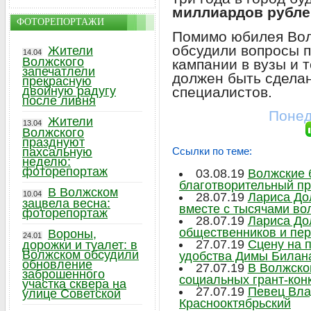
миллиардов рубле
ФОТОРЕПОРТАЖИ
Помимо юбилея Вол
обсудили вопросы 
Жители
14.04
Волжского
кампании в вузы и т
запечатлели
должен быть сдела
прекрасную
двойную радугу
специалистов.
после ливня
Понед
Жители
13.04
Волжского
празднуют
пахсальную
Ссылки по теме:
неделю:
фоторепортаж
03.08.19
Волжские 
благотворительный пр
В Волжском
10.04
28.07.19
Лариса До
зацвела весна:
вместе с тысячами во
фоторепортаж
28.07.19
Лариса До
общественников и пе
Вороны,
24.01
27.07.19
Сцену на 
дорожки и туалет: в
Волжском обсудили
удобства Димы Билан
обновление
27.07.19
В Волжско
заброшенного
социальных грант-кон
участка сквера на
27.07.19
Певец Вла
улице Советской
Краснооктябрьский