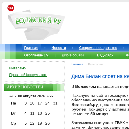
Главная
Новости
Современное детство
Отопление 1/7
Дикие собаки
БКД-2025
Ф
Главная
→ Категории
Интервью
Правовой Консультант
Дима Билан споет на ю
В
Волжском
начинается подг
АРХИВ НОВОСТЕЙ
Накануне на сайте госзакупок
08 августа 2026
<<
<
>
>>
обеспечению выступления за
Пн
3
10
17
24
31
Волжский.ру
, цена контракт
рублей.
Концерт с участием 
Вт
4
11
18
25
не менее
50 минут
.
Заказчиком выступает
ГБУК «
Ср
5
12
19
26
закупки, финансирование мер