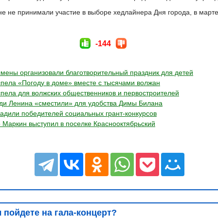
не не принимали участие в выборе хедлайнера Дня города, в марте
-144
мены организовали благотворительный праздник для детей
пела «Погоду в доме» вместе с тысячами волжан
пела для волжских общественников и первостроителей
ди Ленина «сместили» для удобства Димы Билана
адили победителей социальных грант-конкурсов
 Маркин выступил в поселке Краснооктябрьский
 пойдете на гала-концерт?