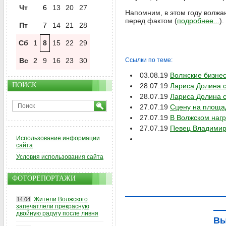
Чт
6
13
20
27
Напомним, в этом году волжа
перед фактом (
подробнее...
).
Пт
7
14
21
28
Сб
1
8
15
22
29
Вс
2
9
16
23
30
Ссылки по теме:
03.08.19
Волжские бизнес
ПОИСК
28.07.19
Лариса Долина с
28.07.19
Лариса Долина с
27.07.19
Сцену на площа
27.07.19
В Волжском нагр
27.07.19
Певец Владимир
Использование информации
сайта
Условия использования сайта
ФОТОРЕПОРТАЖИ
Жители Волжского
14.04
запечатлели прекрасную
двойную радугу после ливня
Вы