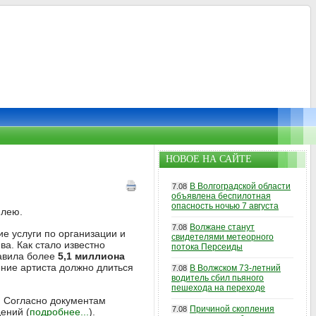
НОВОЕ НА САЙТЕ
В Волгоградской области
7.08
объявлена беспилотная
опасность ночью 7 августа
илею.
Волжане станут
7.08
ие услуги по организации и
свидетелями метеорного
ва. Как стало известно
потока Персеиды
тавила более
5,1 миллиона
ние артиста должно длиться
В Волжском 73-летний
7.08
водитель сбил пьяного
пешехода на переходе
. Согласно документам
Причиной скопления
7.08
ений (
подробнее...
).