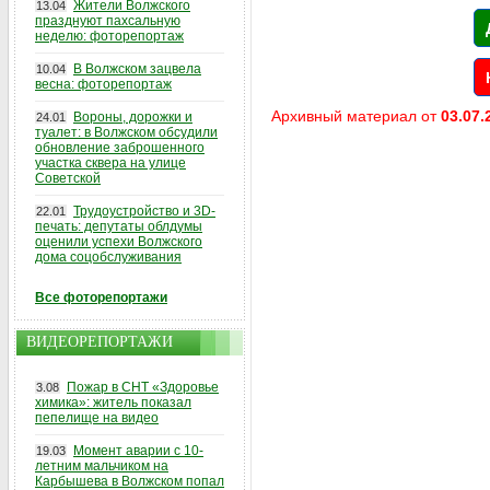
Жители Волжского
13.04
празднуют пахсальную
неделю: фоторепортаж
В Волжском зацвела
10.04
весна: фоторепортаж
Архивный материал от
03.07.
Вороны, дорожки и
24.01
туалет: в Волжском обсудили
обновление заброшенного
участка сквера на улице
Советской
Трудоустройство и 3D-
22.01
печать: депутаты облдумы
оценили успехи Волжского
дома соцобслуживания
Все фоторепортажи
ВИДЕОРЕПОРТАЖИ
Пожар в СНТ «Здоровье
3.08
химика»: житель показал
пепелище на видео
Момент аварии с 10-
19.03
летним мальчиком на
Карбышева в Волжском попал