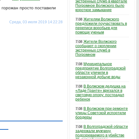
экстренных служб в квартале
Погромное Волжского было
 горожан просто поставили
короткое замыкание
Жителям Волжского
7.08
Среда, 03 июля 2019 14:22:28
предложили поучаствовать в
переписи воробьев для
помощи ученым
Жители Волжского
7.08
сообщают о скоплении
экстренных служб в
Погромном
Муниципальное
7.08
предприятие Волгоградской
области уличили в
незаконной добыче воды
В Волжском дедушка на
7.08
«Ладе Гранте» врезался в
световую опору: пострадал
ребенок
В Волжском при ремонте
7.08
улицы Советской испортили
бордюры
В Волгоградской области
7.08
задержали мужчину,
подозреваемого в убийстве