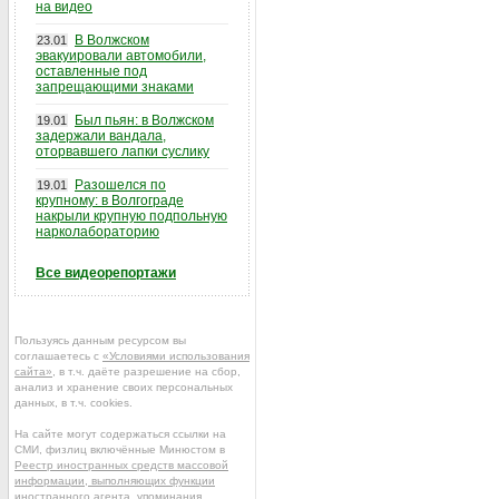
на видео
В Волжском
23.01
эвакуировали автомобили,
оставленные под
запрещающими знаками
Был пьян: в Волжском
19.01
задержали вандала,
оторвавшего лапки суслику
Разошелся по
19.01
крупному: в Волгограде
накрыли крупную подпольную
нарколабораторию
Все видеорепортажи
Пользуясь данным ресурсом вы
соглашаетесь с
«Условиями использования
сайта»
, в т.ч. даёте разрешение на сбор,
анализ и хранение своих персональных
данных, в т.ч. cookies.
На сайте могут содержаться ссылки на
СМИ, физлиц включённые Минюстом в
Реестр иностранных средств массовой
информации, выполняющих функции
иностранного агента
, упоминания