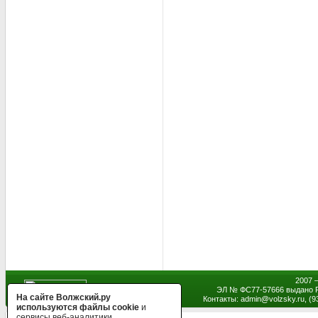
2007 
ЭЛ № ФС77-57666 выдано Р
На сайте Волжский.ру
Контакты: admin
@
volzsky.ru, (
используются файлы cookie
и
сервисы веб-аналитики