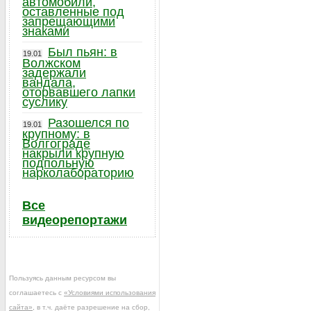
автомобили,
оставленные под
запрещающими
знаками
Был пьян: в
19.01
Волжском
задержали
вандала,
оторвавшего лапки
суслику
Разошелся по
19.01
крупному: в
Волгограде
накрыли крупную
подпольную
нарколабораторию
Все
видеорепортажи
Пользуясь данным ресурсом вы
соглашаетесь с
«Условиями использования
сайта»
, в т.ч. даёте разрешение на сбор,