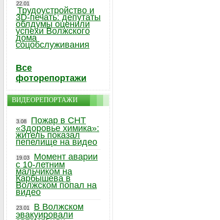
22.01
Трудоустройство и
3D-печать: депутаты
облдумы оценили
успехи Волжского
дома
соцобслуживания
Все
фоторепортажи
ВИДЕОРЕПОРТАЖИ
Пожар в СНТ
3.08
«Здоровье химика»:
житель показал
пепелище на видео
Момент аварии
19.03
с 10-летним
мальчиком на
Карбышева в
Волжском попал на
видео
В Волжском
23.01
эвакуировали