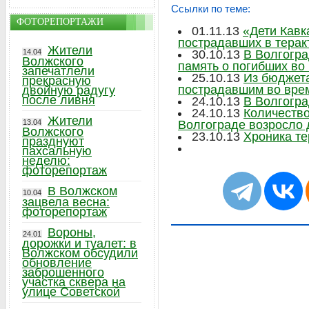
Ссылки по теме:
ФОТОРЕПОРТАЖИ
01.11.13
«Дети Кавк
пострадавших в терак
Жители
14.04
30.10.13
В Волгогра
Волжского
память о погибших во
запечатлели
25.10.13
Из бюджет
прекрасную
пострадавшим во врем
двойную радугу
после ливня
24.10.13
В Волгогра
24.10.13
Количество
Жители
13.04
Волгограде возросло 
Волжского
23.10.13
Хроника те
празднуют
пахсальную
неделю:
фоторепортаж
В Волжском
10.04
зацвела весна:
фоторепортаж
Вороны,
24.01
дорожки и туалет: в
Волжском обсудили
обновление
заброшенного
участка сквера на
улице Советской