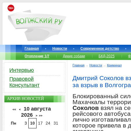
Главная
Новости
Современное детство
Отопление 1/7
Дикие собаки
БКД-2025
Ф
Главная
→
Новости
→
Криминал
Интервью
Дмитрий Соколов вз
Правовой
за взрыв в Волгогр
Консультант
Блокированный сил
АРХИВ НОВОСТЕЙ
Махачкалы террори
Соколов
взял на се
10 августа
<<
<
рейсового автобуса 
2026
>
>>
лично изготавливал
Пн
3
10
17
24
31
которое привела в 