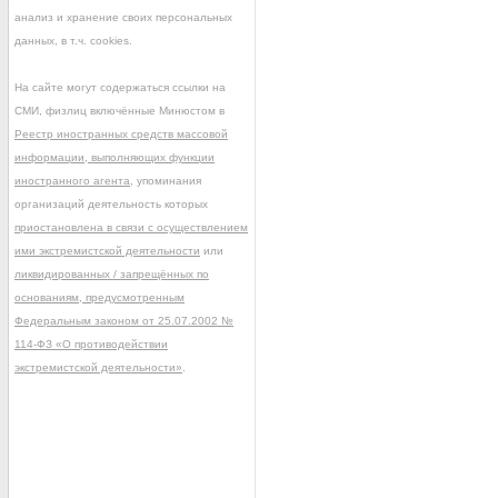
анализ и хранение своих персональных
данных, в т.ч. cookies.
На сайте могут содержаться ссылки на
СМИ, физлиц включённые Минюстом в
Реестр иностранных средств массовой
информации, выполняющих функции
иностранного агента
, упоминания
организаций деятельность которых
приостановлена в связи с осуществлением
ими экстремистской деятельности
или
ликвидированных / запрещённых по
основаниям, предусмотренным
Федеральным законом от 25.07.2002 №
114-ФЗ «О противодействии
экстремистской деятельности»
.