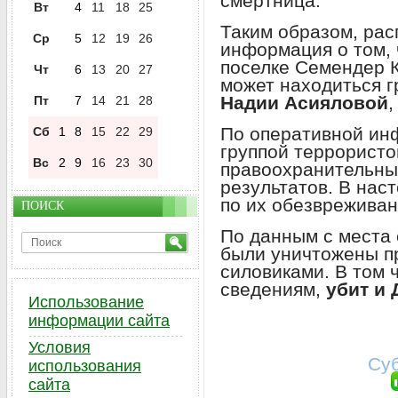
смертница.
Вт
4
11
18
25
Таким образом, ра
Ср
5
12
19
26
информация о том, 
поселке Семендер 
Чт
6
13
20
27
может находиться 
Надии Асияловой
,
Пт
7
14
21
28
По оперативной ин
Сб
1
8
15
22
29
группой террористо
Вс
2
9
16
23
30
правоохранительны
результатов. В нас
по их обезврежива
ПОИСК
По данным с места 
были уничтожены 
силовиками. В том 
сведениям,
убит и
Использование
информации сайта
Условия
Суб
использования
сайта