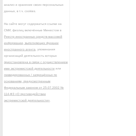
анализ и хранение своих персональных
данных, в т.ч. cookies.
На сайте могут содержаться ссылки на
СМИ, физлиц включённые Минюстом в
Реестр иностранных средств массовой
информации, выполняющих функции
иностранного агента
, упоминания
организаций деятельность которых
приостановлена в связи с осуществлением
ими экстремистской деятельности
или
ликвидированных / запрещённых по
основаниям, предусмотренным
Федеральным законом от 25.07.2002 №
114-ФЗ «О противодействии
экстремистской деятельности»
.