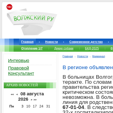
Главная
Новости
Современное детство
Отопление 1/7
Дикие собаки
БКД-2025
Ф
Главная
→
Новости
→
Криминал
Интервью
В регионе объявлен
Правовой
Консультант
В больницах Волгог
теракте. По словам
АРХИВ НОВОСТЕЙ
правительства регио
критическом состоя
08 августа
<<
<
невозможна. В боль
2026
>
>>
линия для родстве
Пн
3
10
17
24
31
67-01-04
. В следст
32-х госпитализиро