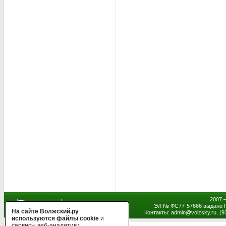
2007 
ЭЛ № ФС77-57666 выдано Р
На сайте Волжский.ру
Контакты: admin
@
volzsky.ru, (
используются файлы cookie
и
сервисы веб-аналитики