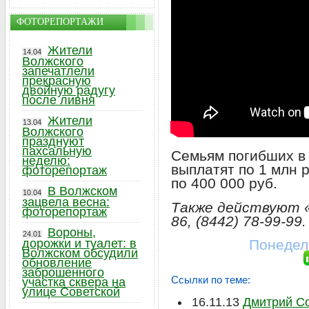
ФОТОРЕПОРТАЖИ
Жители
14.04
Волжского
запечатлели
прекрасную
двойную радугу
после ливня
Жители
13.04
Волжского
празднуют
пахсальную
Семьям погибших в 
неделю:
выплатят по 1 млн 
фоторепортаж
по 400 000 руб.
В Волжском
10.04
зацвела весна:
Также действуют «г
фоторепортаж
86, (8442) 78-99-99.
Вороны,
24.01
дорожки и туалет: в
Понедель
Волжском обсудили
обновление
заброшенного
Ссылки по теме:
участка сквера на
улице Советской
16.11.13
Дмитрий Со