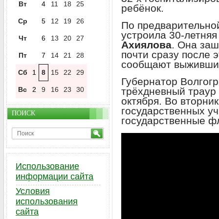
Вт
4
11
18
25
ребёнок.
Ср
5
12
19
26
По предварительно
устроила 30-летняя
Чт
6
13
20
27
Ахиялова
. Она заш
почти сразу после 
Пт
7
14
21
28
сообщают выжившие
Сб
1
8
15
22
29
Губернатор Волгогр
Вс
2
9
16
23
30
трёхдневный траур 
октября. Во вторник
государственных у
ПОИСК
государственные ф
Использование
информации сайта
Условия
использования
сайта