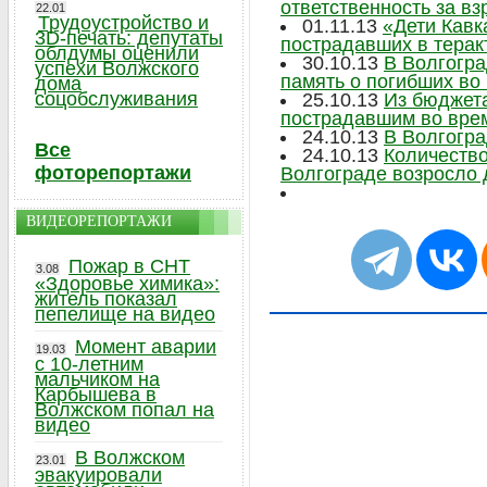
ответственность за в
22.01
Трудоустройство и
01.11.13
«Дети Кавк
3D-печать: депутаты
пострадавших в терак
облдумы оценили
30.10.13
В Волгогра
успехи Волжского
память о погибших во
дома
соцобслуживания
25.10.13
Из бюджет
пострадавшим во врем
24.10.13
В Волгогра
Все
24.10.13
Количество
фоторепортажи
Волгограде возросло 
ВИДЕОРЕПОРТАЖИ
Пожар в СНТ
3.08
«Здоровье химика»:
житель показал
пепелище на видео
Момент аварии
19.03
с 10-летним
мальчиком на
Карбышева в
Волжском попал на
видео
В Волжском
23.01
эвакуировали