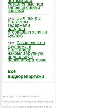
автомобили,
оставленные под
запрещающими
знаками
Был пьян: в
19.01
Волжском
задержали
вандала,
оторвавшего лапки
суслику
Разошелся по
19.01
крупному: в
Волгограде
накрыли крупную
подпольную
нарколабораторию
Все
видеорепортажи
Пользуясь данным ресурсом вы
соглашаетесь с
«Условиями использования
сайта»
, в т.ч. даёте разрешение на сбор,